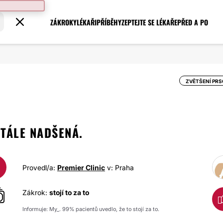
ZÁKROKY
LÉKAŘI
PŘÍBĚHY
ZEPTEJTE SE LÉKAŘE
PŘED A PO
ZVĚTŠENÍ PR
STÁLE NADŠENÁ.
Provedl/a:
Premier Clinic
v: Praha
Zákrok:
stojí to za to
Informuje: My_. 99% pacientů uvedlo, že to stojí za to.