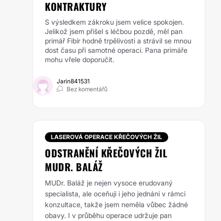
KONTRAKTURY
S výsledkem zákroku jsem velice spokojen.
Jelikož jsem přišel s léčbou pozdě, měl pan
primář Fibír hodně trpělivosti a strávil se mnou
dost času při samotné operaci. Pana primáře
mohu vřele doporučit.
Jarin841531
Bez komentářů
LASEROVÁ OPERACE KŘEČOVÝCH ŽIL
ODSTRANĚNÍ KŘEČOVÝCH ŽIL
MUDR. BALÁŽ
MUDr. Baláž je nejen vysoce erudovaný
specialista, ale oceňuji i jeho jednání v rámci
konzultace, takže jsem neměla vůbec žádné
obavy. I v průběhu operace udržuje pan