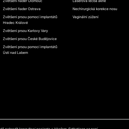
Zvětšení ňader Olomouc
Laserová léčba akné
Zvětšení ňader Ostrava
Nechirurgická korekce nosu
Zvětšení prsou pomocí implantátů
Vaginální zúžení
Hradec Králové
Zvětšení prsou Karlovy Vary
Zvětšení prsou České Budějovice
Zvětšení prsou pomocí implantátů
Ústí nad Labem
 nahradit konzultaci pacienta s lékařem. Estheticon.cz není