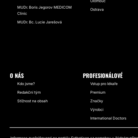
Olomouc
MUDr. Boris Jegorov MEDICOM
Ostrava
Clinic
MUDr. Bc. Lucie Jarešová
O NÁS
PROFESIONÁLOVÉ
Kdo jsme?
Vstup pro lékaře
Redakční tým
Premium
Stížnost na obsah
Značky
Výrobci
International Doctors
Informace zveřejňované na portálu Estheticon.cz nemohou v žádném případě