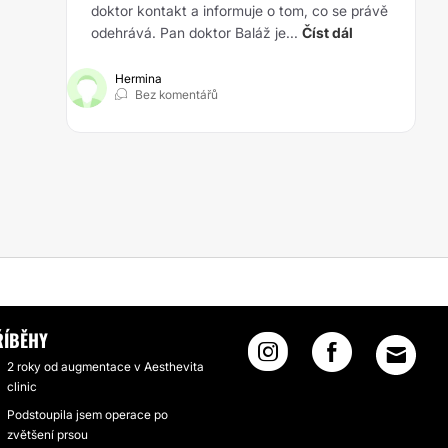
doktor kontakt a informuje o tom, co se právě
odehrává. Pan doktor Baláž je...
Číst dál
Hermina
Bez komentářů
ŘÍBĚHY
2 roky od augmentace v Aesthevita
clinic
Podstoupila jsem operace po
zvětšení prsou