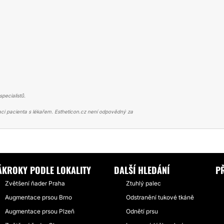
pecialistů.
ci pacienta s lékařem. Estheticon.cz není odpovědný za
Í PRSOU
KRÁSNÉ, UPLYNULO 6 LET A JÁ JSEM STÁLE NADŠENÁ.
ÁKROKY PODLE LOKALITY
DALŠÍ HLEDÁNÍ
P
Zvětšení ňader Praha
Ztuhlý palec
Augmentace prsou Brno
Odstranění tukové tkáně
Augmentace prsou Plzeň
Odnětí prsu