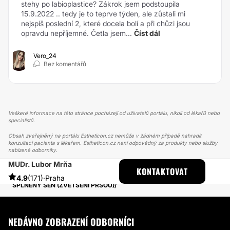
stehy po labioplastice? Zákrok jsem podstoupila
15.9.2022 .. tedy je to teprve týden, ale zůstali mi
nejspíš poslední 2, které docela bolí a při chůzi jsou
opravdu nepříjemné. Četla jsem...
Číst dál
Vero_24
Bez komentářů
Veškeré informace na této stránce pocházejí od uživatelů portálu, nikoli od lékařů nebo
specialistů.
Obsah zveřejněný na portálu Estheticon.cz nemůže v žádném případě nahradit
konzultaci pacienta s lékařem. Estheticon.cz není odpovědný za produkty nebo služby
nabízené odborníky.
MUDr. Lubor Mrňa
ESTHETICON
PŘÍBĚHY
KONTAKTOVAT
PŘÍBĚHY TÝKAJÍCÍ SE ZÁKROKU ZVĚTŠENÍ PRSOU
4.9
(171)
·
Praha
SPLNĚNÝ SEN (ZVĚTŠENÍ PRSOU)
NEDÁVNO ZOBRAZENÍ ODBORNÍCI