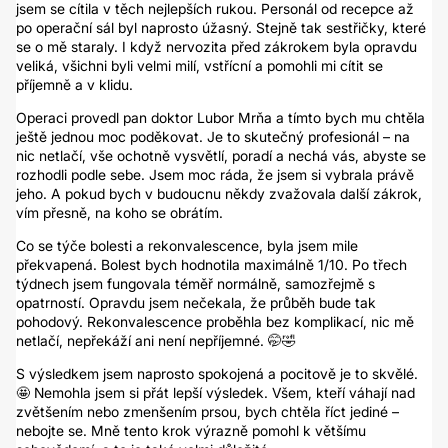
jsem se cítila v těch nejlepších rukou. Personál od recepce až
po operační sál byl naprosto úžasný. Stejně tak sestřičky, které
se o mě staraly. I když nervozita před zákrokem byla opravdu
veliká, všichni byli velmi milí, vstřícní a pomohli mi cítit se
příjemně a v klidu.
Operaci provedl pan doktor Lubor Mrňa a tímto bych mu chtěla
ještě jednou moc poděkovat. Je to skutečný profesionál – na
nic netlačí, vše ochotně vysvětlí, poradí a nechá vás, abyste se
rozhodli podle sebe. Jsem moc ráda, že jsem si vybrala právě
jeho. A pokud bych v budoucnu někdy zvažovala další zákrok,
vím přesně, na koho se obrátím.
Co se týče bolesti a rekonvalescence, byla jsem mile
překvapená. Bolest bych hodnotila maximálně 1/10. Po třech
týdnech jsem fungovala téměř normálně, samozřejmě s
opatrností. Opravdu jsem nečekala, že průběh bude tak
pohodový. Rekonvalescence proběhla bez komplikací, nic mě
netlačí, nepřekáží ani není nepříjemné. 🤭🤣
S výsledkem jsem naprosto spokojená a pocitově je to skvělé.
🤩 Nemohla jsem si přát lepší výsledek. Všem, kteří váhají nad
zvětšením nebo zmenšením prsou, bych chtěla říct jediné –
nebojte se. Mně tento krok výrazně pomohl k většímu