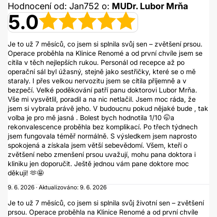
Hodnocení od: Jan752 o:
MUDr. Lubor Mrňa
5.0
Je to už 7 měsíců, co jsem si splnila svůj sen – zvětšení prsou.
Operace proběhla na Klinice Renomé a od první chvíle jsem se
cítila v těch nejlepších rukou. Personál od recepce až po
operační sál byl úžasný, stejně jako sestřičky, které se o mě
staraly. I přes velkou nervozitu jsem se cítila příjemně a v
bezpečí. Velké poděkování patří panu doktorovi Lubor Mrňa.
Vše mi vysvětlil, poradil a na nic netlačil. Jsem moc ráda, že
jsem si vybrala právě jeho. V budoucnu pokud nějaké bude , tak
volba je pro mě jasná . Bolest bych hodnotila 1/10 🤭a
rekonvalescence proběhla bez komplikací. Po třech týdnech
jsem fungovala téměř normálně. S výsledkem jsem naprosto
spokojená a získala jsem větší sebevědomí. Všem, kteří o
zvětšení nebo zmenšení prsou uvažují, mohu pana doktora i
kliniku jen doporučit. Ještě jednou vám pane doktore moc
děkuji! 🫶🤩
9. 6. 2026 · Aktualizováno: 9. 6. 2026
Je to už 7 měsíců, co jsem si splnila svůj životní sen – zvětšení
prsou. Operace proběhla na Klinice Renomé a od první chvíle