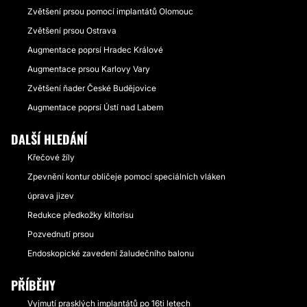
Zvětšení prsou pomocí implantátů Olomouc
Zvětšení prsou Ostrava
Augmentace poprsí Hradec Králové
Augmentace prsou Karlovy Vary
Zvětšení ňader České Budějovice
Augmentace poprsí Ústí nad Labem
DALŠÍ HLEDÁNÍ
Křečové žíly
Zpevnění kontur obličeje pomocí speciálních vláken
úprava jizev
Redukce předkožky klitorisu
Pozvednutí prsou
Endoskopické zavedení žaludečního balonu
PŘÍBĚHY
Vyjmutí prasklých implantátů po 16ti letech