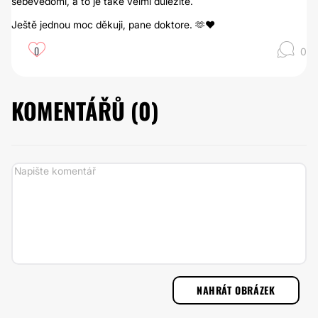
sebevědomí, a to je také velmi důležité.
Ještě jednou moc děkuji, pane doktore. 🫶❤️
0
0
KOMENTÁŘŮ (
0
)
NAHRÁT OBRÁZEK