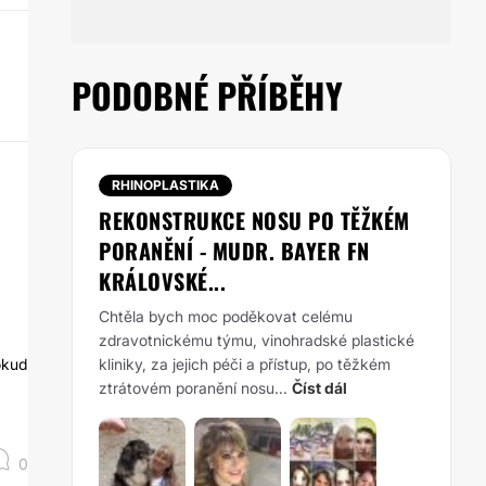
PODOBNÉ PŘÍBĚHY
RHINOPLASTIKA
REKONSTRUKCE NOSU PO TĚŽKÉM
PORANĚNÍ - MUDR. BAYER FN
KRÁLOVSKÉ...
Chtěla bych moc poděkovat celému
zdravotnickému týmu, vinohradské plastické
okud
kliniky, za jejich péči a přístup, po těžkém
ztrátovém poranění nosu...
Číst dál
0