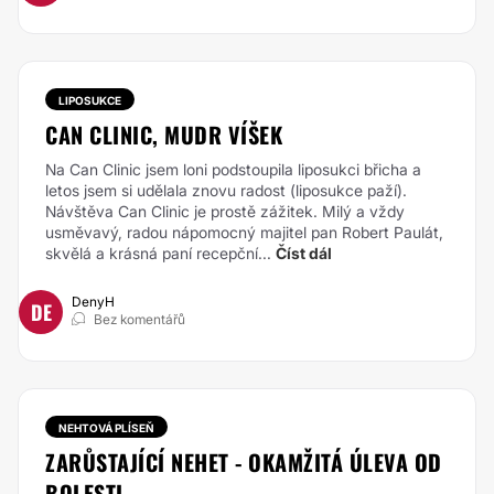
LIPOSUKCE
CAN CLINIC, MUDR VÍŠEK
Na Can Clinic jsem loni podstoupila liposukci břicha a
letos jsem si udělala znovu radost (liposukce paží).
Návštěva Can Clinic je prostě zážitek. Milý a vždy
usměvavý, radou nápomocný majitel pan Robert Paulát,
skvělá a krásná paní recepční...
Číst dál
DenyH
DE
Bez komentářů
NEHTOVÁ PLÍSEŇ
ZARŮSTAJÍCÍ NEHET - OKAMŽITÁ ÚLEVA OD
BOLESTI