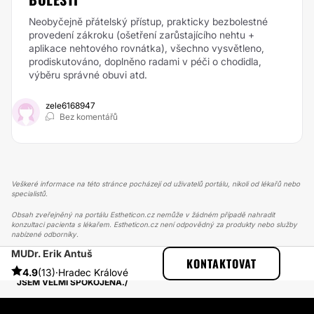
Neobyčejně přátelský přístup, prakticky bezbolestné
provedení zákroku (ošetření zarůstajícího nehtu +
aplikace nehtového rovnátka), všechno vysvětleno,
prodiskutováno, doplněno radami v péči o chodidla,
výběru správné obuvi atd.
zele6168947
Bez komentářů
Veškeré informace na této stránce pocházejí od uživatelů portálu, nikoli od lékařů nebo
specialistů.
Obsah zveřejněný na portálu Estheticon.cz nemůže v žádném případě nahradit
konzultaci pacienta s lékařem. Estheticon.cz není odpovědný za produkty nebo služby
nabízené odborníky.
MUDr. Erik Antuš
ESTHETICON
PŘÍBĚHY
KONTAKTOVAT
PŘÍBĚHY TÝKAJÍCÍ SE ZÁKROKU LIPOSUKCE
4.9
(13)
·
Hradec Králové
JSEM VELMI SPOKOJENÁ.