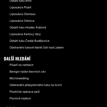
Odsátí tuku Brno
Liposukce Plzeň
Liposukce Olomouc
Liposukce Ostrava
Odsátí tuku Hradec Králové
Liposukce Karlovy Vary
Odsátí tuku České Budějovice
Odstranění tukové tkáně Ústí nad Labem
DALŠÍ HLEDÁNÍ
Plíseň na nehtech
Benigní nádor krevních cév
Microneedling
Odstranění přebytečného tuku na lících
Plastická operace paží
Plynové injekce