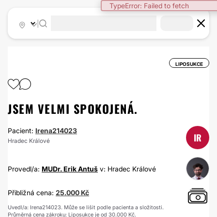
TypeError: Failed to fetch
|
LIPOSUKCE
JSEM VELMI SPOKOJENÁ.
Pacient:
Irena214023
IR
Hradec Králové
Provedl/a:
MUDr. Erik Antuš
v: Hradec Králové
Přibližná cena:
25.000 Kč
Uvedl/a: Irena214023. Může se lišit podle pacienta a složitosti.
Průměrná cena zákroku: Liposukce je od 30.000 Kč.