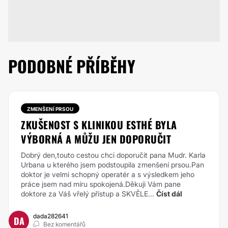
PODOBNÉ PŘÍBĚHY
ZMENŠENÍ PRSOU
ZKUŠENOST S KLINIKOU ESTHÉ BYLA
VÝBORNÁ A MŮŽU JEN DOPORUČIT
Dobrý den,touto cestou chci doporučit pana Mudr. Karla
Urbana u kterého jsem podstoupila zmenšení prsou.Pan
doktor je velmi schopný operatér a s výsledkem jeho
práce jsem nad míru spokojená.Děkuji Vám pane
doktore za Váš vřelý přístup a SKVĚLE...
Číst dál
dada282641
DA
Bez komentářů