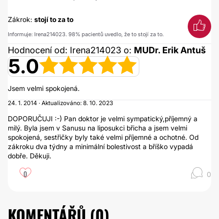
Zákrok:
stojí to za to
Informuje: Irena214023. 98% pacientů uvedlo, že to stojí za to.
Hodnocení od: Irena214023 o:
MUDr. Erik Antuš
5.0
Jsem velmi spokojená.
24. 1. 2014 · Aktualizováno: 8. 10. 2023
DOPORUČUJI :-) Pan doktor je velmi sympatický,příjemný a
milý. Byla jsem v Sanusu na liposukci břicha a jsem velmi
spokojená, sestřičky byly také velmi příjemné a ochotné. Od
zákroku dva týdny a minimální bolestivost a bříško vypadá
dobře. Děkuji.
0
0
KOMENTÁŘŮ (
0
)