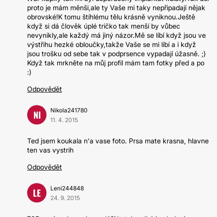
proto je mám měnši,ale ty Vaše mi taky nepřipadají nějak
obrovské!K tomu štíhlému tělu krásně vyniknou.Ještě
když si dá člověk úplé tričko tak menší by vůbec
nevynikly,ale každý má jiný názor.Mě se líbí když jsou ve
výstřihu hezké obloučky,takže Vaše se mi líbí a i když
jsou trošku od sebe tak v podprsence vypadají úžasně. ;)
Když tak mrkněte na můj profil mám tam fotky před a po
:)
Odpovědět
Nikola241780
NI
11. 4. 2015
Ted jsem koukala n'a vase foto. Prsa mate krasna, hlavne
ten vas vystrih
Odpovědět
Leni244848
LE
24. 9. 2015