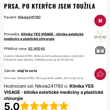
PRSA, PO KTERÝCH JSEM TOUŽILA
Pacient:
Nikola241780
NI
Provedl/a:
Klinika YES VISAGE - klinika estetické
medicíny a plastické chirurgie
Přibližná cena:
82.400 Kč
Uvedl/a: Nikola241780. Může se lišit podle pacienta a složitosti.
Průměrná cena zákroku: Zvětšení prsou je od 55.000 Kč.
Zákrok:
stojí to za to
Informuje: Nikola241780. 99% pacientů uvedlo, že to stojí za to.
Hodnocení od: Nikola241780 o:
Klinika YES
VISAGE - klinika estetické medicíny a plastické
chirurgie
5.0