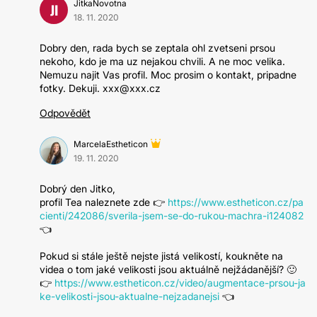
JitkaNovotna
JI
18. 11. 2020
Dobry den, rada bych se zeptala ohl zvetseni prsou
nekoho, kdo je ma uz nejakou chvili. A ne moc velika.
Nemuzu najit Vas profil. Moc prosim o kontakt, pripadne
fotky. Dekuji. xxx@xxx.cz
Odpovědět
MarcelaEstheticon
19. 11. 2020
Dobrý den Jitko,
profil Tea naleznete zde 👉
https://www.estheticon.cz/pa
cienti/242086/sverila-jsem-se-do-rukou-machra-i124082
👈
Pokud si stále ještě nejste jistá velikostí, koukněte na
videa o tom jaké velikosti jsou aktuálně nejžádanější? 🙂
👉
https://www.estheticon.cz/video/augmentace-prsou-ja
ke-velikosti-jsou-aktualne-nejzadanejsi
👈