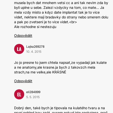
musela bych dat mnohem vetsi cc a ani tak nevim zda by
byli uplne u sebe. Zalezi vzdycky na tom, co mate... Ja
mela vzdy misto a kdyz date implantat tak je to vice
videt, nektere maji bradavky do strany nebo smerem dolu
a pak po zvetseni je to vice videt.<br>
Ale rozhodne si nestezuju
Odpovědět
Lajka269278
LA
10. 4. 2015
Jo jo presne to jsem chtela napsat,ze vypadaji jak kulate
a ne anatomy,ale krasne.ja bych z takovzch mela
strach,na me velke,ale KRÁSNÉ
Odpovědět
eli284899
EL
5. 5. 2015
Dobrý den, také bych je tipovala na kulatého tvaru a na
první pohled jsou znát, ovsem pokud jste spokojena, proč