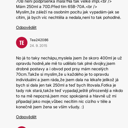
70B není podprsenka malá?Na tak velké impl.<br />
Mám 250ml a 70D.Před tím 65B-70A.<br />
Myslím,že záleží na osobním pocitu jak vypadám-jak se
cítím, já bych víc nechtěla a nedala,není to tak pohodlné.
Odpovědět
Tea242086
TE
24. 9. 2015
No já to taky nechápu,myslela jsem že skoro 400ml je už
opravdu hodně,ale mě to udělalo tak plné dvojky,jsem
drobné postavy a i obvod pod prsy mám necelých
70cm.Takže si myslím,že u každého je to opravdu
individuální a jsem ráda,že jsem dala na lékaře jelikož já
bych si dala jen tak 250ml a teď bych litovala.Fotka je
tady rok stará,takže teď vypadají,ještě přirozeněji a nikdo
to na mě nepozná.jsem moc spokojená a hlavně už mi
připadají jako moje,vůbec necítím nic cizího v těle a
konečně jsem žena se vším všudy. :)
Odpovědět