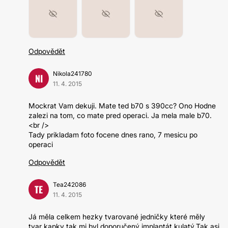
Odpovědět
Nikola241780
NI
11. 4. 2015
Mockrat Vam dekuji. Mate ted b70 s 390cc? Ono Hodne
zalezi na tom, co mate pred operaci. Ja mela male b70.
<br />
Tady prikladam foto focene dnes rano, 7 mesicu po
operaci
Odpovědět
Tea242086
TE
11. 4. 2015
Já měla celkem hezky tvarované jedničky které měly
tvar kapky tak mi byl doporučený implantát kulatý.Tak asi