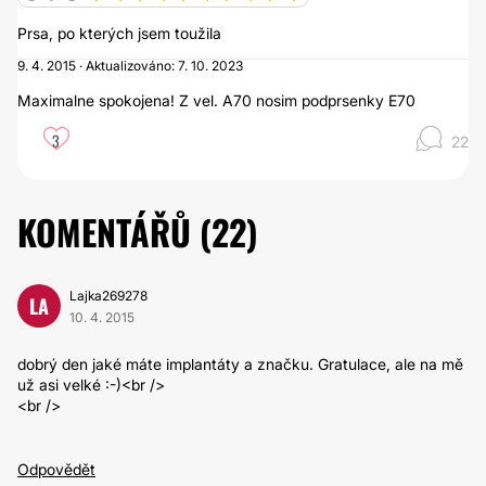
Prsa, po kterých jsem toužila
9. 4. 2015 · Aktualizováno: 7. 10. 2023
Maximalne spokojena! Z vel. A70 nosim podprsenky E70
3
22
KOMENTÁŘŮ (
22
)
Lajka269278
LA
10. 4. 2015
dobrý den jaké máte implantáty a značku. Gratulace, ale na mě
už asi velké :-)<br />
<br />
Odpovědět