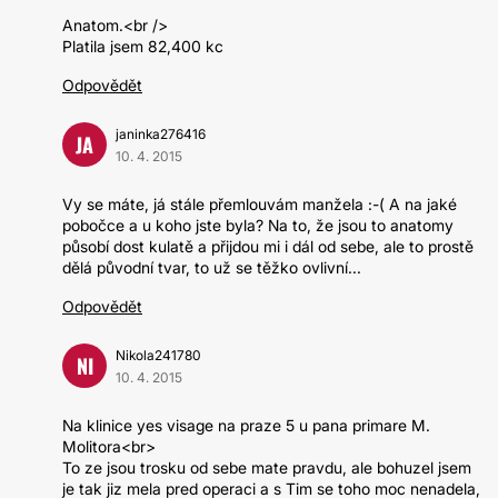
Anatom.<br />
Platila jsem 82,400 kc
Odpovědět
janinka276416
JA
10. 4. 2015
Vy se máte, já stále přemlouvám manžela :-( A na jaké
pobočce a u koho jste byla? Na to, že jsou to anatomy
působí dost kulatě a přijdou mi i dál od sebe, ale to prostě
dělá původní tvar, to už se těžko ovlivní...
Odpovědět
Nikola241780
NI
10. 4. 2015
Na klinice yes visage na praze 5 u pana primare M.
Molitora<br>
To ze jsou trosku od sebe mate pravdu, ale bohuzel jsem
je tak jiz mela pred operaci a s Tim se toho moc nenadela,