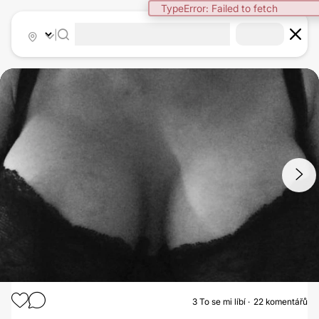
TypeError: Failed to fetch
|
1
/
6
3
To se mi líbí
22 komentářů
ZVĚTŠENÍ PRSOU