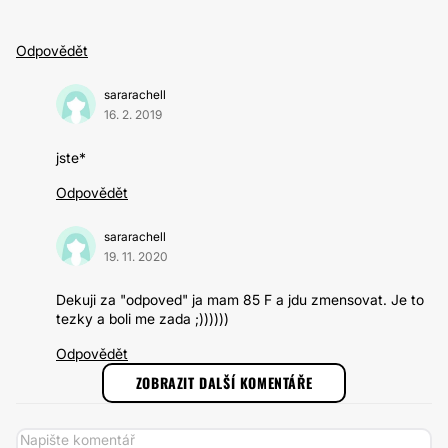
Odpovědět
sararachell
16. 2. 2019
jste*
Odpovědět
sararachell
19. 11. 2020
Dekuji za "odpoved" ja mam 85 F a jdu zmensovat. Je to
tezky a boli me zada ;))))))
Odpovědět
ZOBRAZIT DALŠÍ KOMENTÁŘE