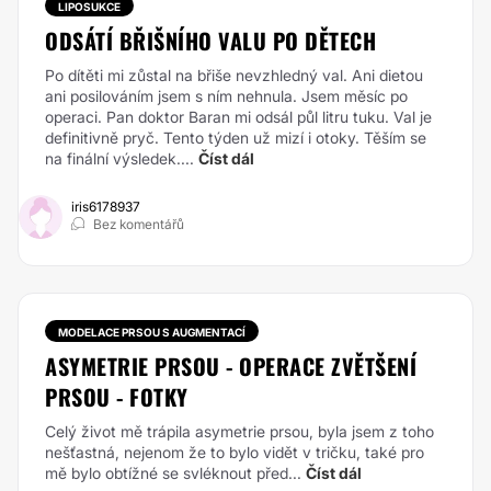
LIPOSUKCE
ODSÁTÍ BŘIŠNÍHO VALU PO DĚTECH
Po dítěti mi zůstal na břiše nevzhledný val. Ani dietou
ani posilováním jsem s ním nehnula. Jsem měsíc po
operaci. Pan doktor Baran mi odsál půl litru tuku. Val je
definitivně pryč. Tento týden už mizí i otoky. Těším se
na finální výsledek....
Číst dál
iris6178937
Bez komentářů
MODELACE PRSOU S AUGMENTACÍ
ASYMETRIE PRSOU - OPERACE ZVĚTŠENÍ
PRSOU - FOTKY
Celý život mě trápila asymetrie prsou, byla jsem z toho
nešťastná, nejenom že to bylo vidět v tričku, také pro
mě bylo obtížné se svléknout před...
Číst dál