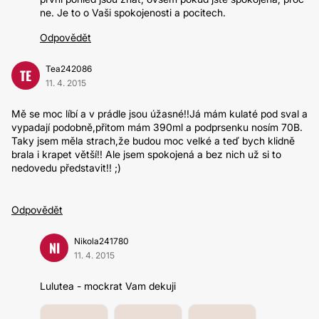
ne. Je to o Vaši spokojenosti a pocitech.
Odpovědět
Tea242086
TE
11. 4. 2015
Mě se moc líbí a v prádle jsou úžasné!!Já mám kulaté pod sval a
vypadají podobně,přitom mám 390ml a podprsenku nosím 70B.
Taky jsem měla strach,že budou moc velké a teď bych klidně
brala i krapet větší!! Ale jsem spokojená a bez nich už si to
nedovedu představit!! ;)
Odpovědět
Nikola241780
NI
11. 4. 2015
Lulutea - mockrat Vam dekuji