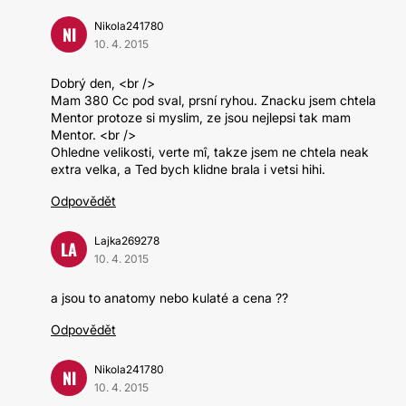
Nikola241780
NI
10. 4. 2015
Dobrý den, <br />
Mam 380 Cc pod sval, prsní ryhou. Znacku jsem chtela
Mentor protoze si myslim, ze jsou nejlepsi tak mam
Mentor. <br />
Ohledne velikosti, verte mî, takze jsem ne chtela neak
extra velka, a Ted bych klidne brala i vetsi hihi.
Odpovědět
Lajka269278
LA
10. 4. 2015
a jsou to anatomy nebo kulaté a cena ??
Odpovědět
Nikola241780
NI
10. 4. 2015