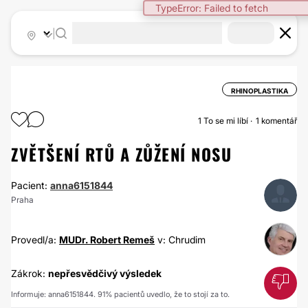
TypeError: Failed to fetch
|
RHINOPLASTIKA
1
To se mi líbí
1 komentář
ZVĚTŠENÍ RTŮ A ZŮŽENÍ NOSU
Pacient:
anna6151844
Praha
Provedl/a:
MUDr. Robert Remeš
v: Chrudim
Zákrok:
nepřesvědčivý výsledek
Informuje: anna6151844. 91% pacientů uvedlo, že to stojí za to.