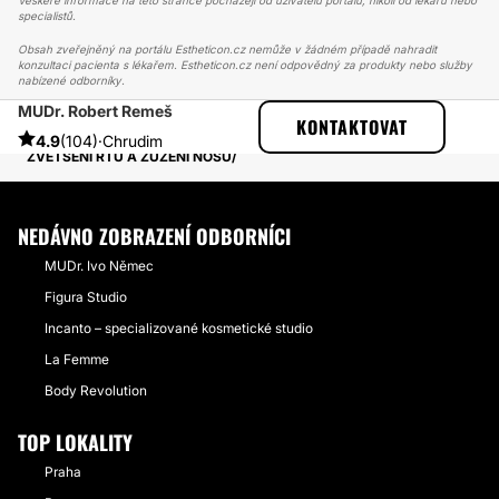
Veškeré informace na této stránce pocházejí od uživatelů portálu, nikoli od lékařů nebo
specialistů.
Obsah zveřejněný na portálu Estheticon.cz nemůže v žádném případě nahradit
konzultaci pacienta s lékařem. Estheticon.cz není odpovědný za produkty nebo služby
nabízené odborníky.
MUDr. Robert Remeš
ESTHETICON
PŘÍBĚHY
KONTAKTOVAT
PŘÍBĚHY TÝKAJÍCÍ SE ZÁKROKU RHINOPLASTIKA
4.9
(104)
·
Chrudim
ZVĚTŠENÍ RTŮ A ZŮŽENÍ NOSU
NEDÁVNO ZOBRAZENÍ ODBORNÍCI
MUDr. Ivo Němec
Figura Studio
Incanto – specializované kosmetické studio
La Femme
Body Revolution
TOP LOKALITY
Praha