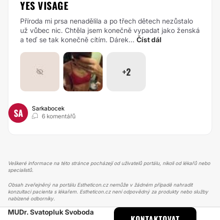
YES VISAGE
Příroda mi prsa nenadělila a po třech dětech nezůstalo
už vůbec nic. Chtěla jsem konečně vypadat jako ženská
a teď se tak konečně cítím. Dárek...
Číst dál
+2
Sarkabocek
SA
6 komentářů
Veškeré informace na této stránce pocházejí od uživatelů portálu, nikoli od lékařů nebo
specialistů.
Obsah zveřejněný na portálu Estheticon.cz nemůže v žádném případě nahradit
konzultaci pacienta s lékařem. Estheticon.cz není odpovědný za produkty nebo služby
nabízené odborníky.
MUDr. Svatopluk Svoboda
ESTHETICON
PŘÍBĚHY
KONTAKTOVAT