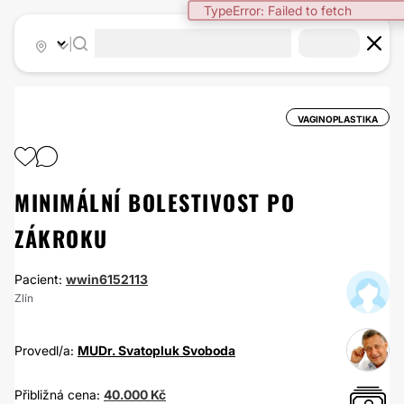
TypeError: Failed to fetch
|
VAGINOPLASTIKA
MINIMÁLNÍ BOLESTIVOST PO
ZÁKROKU
Pacient:
wwin6152113
Zlín
Provedl/a:
MUDr. Svatopluk Svoboda
Přibližná cena:
40.000 Kč