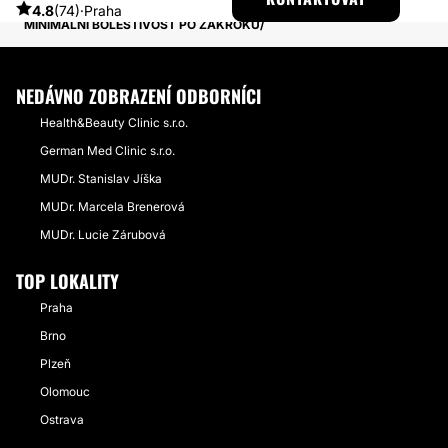
PŘÍBĚHY TÝKAJÍCÍ SE ZÁKROKU VAGINOPLASTIKA
4.8
(74)
·
Praha
MINIMÁLNÍ BOLESTIVOST PO ZÁKROKU
NEDÁVNO ZOBRAZENÍ ODBORNÍCI
Health&Beauty Clinic s.r.o.
German Med Clinic s.r.o.
MUDr. Stanislav Jíška
MUDr. Marcela Brenerová
MUDr. Lucie Zárubová
TOP LOKALITY
Praha
Brno
Plzeň
Olomouc
Ostrava