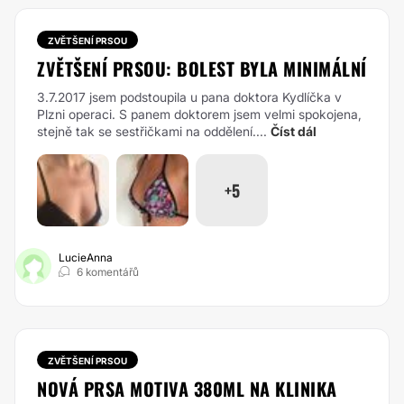
ZVĚTŠENÍ PRSOU
ZVĚTŠENÍ PRSOU: BOLEST BYLA MINIMÁLNÍ
3.7.2017 jsem podstoupila u pana doktora Kydlíčka v
Plzni operaci. S panem doktorem jsem velmi spokojena,
stejně tak se sestřičkami na oddělení....
Číst dál
+5
LucieAnna
6 komentářů
ZVĚTŠENÍ PRSOU
NOVÁ PRSA MOTIVA 380ML NA KLINIKA