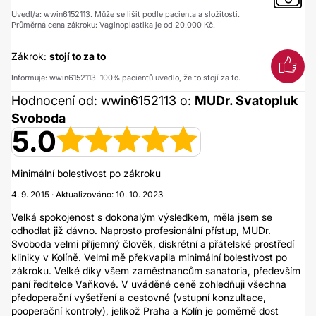
Uvedl/a: wwin6152113. Může se lišit podle pacienta a složitosti.
Průměrná cena zákroku: Vaginoplastika je od 20.000 Kč.
Zákrok:
stojí to za to
Informuje: wwin6152113. 100% pacientů uvedlo, že to stojí za to.
Hodnocení od: wwin6152113 o:
MUDr. Svatopluk
Svoboda
5.0
Minimální bolestivost po zákroku
4. 9. 2015 · Aktualizováno: 10. 10. 2023
Velká spokojenost s dokonalým výsledkem, měla jsem se
odhodlat již dávno. Naprosto profesionální přístup, MUDr.
Svoboda velmi příjemný člověk, diskrétní a přátelské prostředí
kliniky v Kolíně. Velmi mě překvapila minimální bolestivost po
zákroku. Velké díky všem zaměstnancům sanatoria, především
paní ředitelce Vaňkové. V uváděné ceně zohledňuji všechna
předoperační vyšetření a cestovné (vstupní konzultace,
pooperační kontroly), jelikož Praha a Kolín je poměrně dost