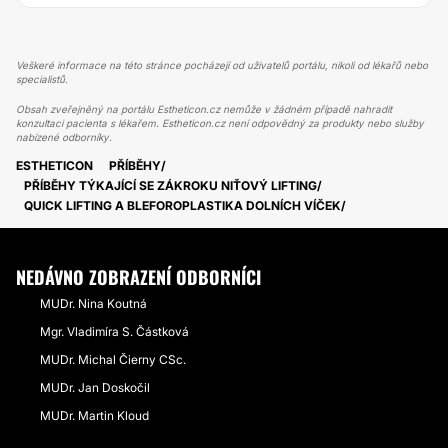
Veškeré informace na této stránce pocházejí od uživatelů portálu, nikoli od lékařů nebo
specialistů.
Obsah zveřejněný na portálu Estheticon.cz nemůže v žádném případě nahradit
konzultaci pacienta s lékařem. Estheticon.cz není odpovědný za produkty nebo služby
nabízené odborníky.
ESTHETICON
PŘÍBĚHY
PŘÍBĚHY TÝKAJÍCÍ SE ZÁKROKU NIŤOVÝ LIFTING
QUICK LIFTING A BLEFOROPLASTIKA DOLNÍCH VÍČEK
NEDÁVNO ZOBRAZENÍ ODBORNÍCI
MUDr. Nina Koutná
Mgr. Vladimíra S. Částková
MUDr. Michal Čierny CSc.
MUDr. Jan Doskočil
MUDr. Martin Kloud