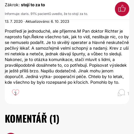
Zákrok:
stojí to za to
Informuje: daris. 91% pacientů uvedlo, že to stojí za to.
13. 7. 2020 · Aktualizováno: 6. 10. 2023
Prostředí je jednoduché, ale přijemne.M Pan doktor Richter je
naprosto fajn.Řekne všechno tak, jak to vidí, neslibuje nic, co by
se nemuselo podařit. Je to skvělý operater a hlavně neskutečně
pečlivý lékař. A samozřejmě velmi schopný a nadaný. Krev z uší
mi netekla a neteče, jednak dávají špunty, a vůbec to sleduji.
Nakonec, je to otázka komunikace, stačí mluvit s lidmi, a
pravděpodobně dosáhnete to, co potřebují. Popisovat výsledek
je ještě příliš brzo. Napíšu dodatečně. Jinak mohu jenom
doporučit. Jediná výtka- pooperačni péče. Chtelo by to letak,
kde všechno by bylo rozepsané po křocich. Pomohlo by to.
3
1
KOMENTÁŘ (
1
)