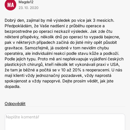
Magda12
MA
23. 10. 2020
Dobrý den, zajímal by mě výsledek po více jak 3 mesicich.
Předpokládám, že Vaše nadšení z průběhu operace a
bezprostredne po operaci nezkazil výsledek. Jak zde čtu
některé příspěvky, několik dnů po operaci to vypadá bajecne,
pak v některých případech začíná do jisté míry opět působit
gravitace. Samozřejmě, já osobně v tom nevidím chybu
operatéra, ale individuální reakci podle stavu kůže a podkoží.
Podle jejich typu. Proto mě ani nepřekvapuje vyjádření českých
plastických chirurgů, kteří několik let vykonávali praxi v USA,
že tam je běžné a počítá se v 10 až 20% s reoperacemi. U nás
mají klienti vždy jednoznačný pozadavek, vždy naprostá
spokojenost a vždy napoprvé. Dejte prosím vědět, jak jste
dopadla.
Odpovědět