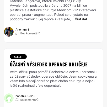
Kateřina Langerová, kterou všichni znají z vily
Vyvolených podstoupila v červnu 2007 na klinice
plastické a estetické chirurgie Medicom VIP zvětšovací
operaci prsou - augmentaci. Pokud se chystáte na
podobný zákrok či jej teprve zvažujete,...
Číst dál
Anonymní
Bez komentářů
FACELIFT
ÚŽASNÝ VÝSLEDEK OPERACE OBLIČEJE
Velmi děkuji panu primáři Paciorkovi a celému personálu
za úžasný výsledek operace obličeje. Jsem spokojená a
všem kdo hledají dobrého plastického chirurga a nejsou
ještě rozhodnuti vřele doporučuji.
hanah300823
58 komentářů