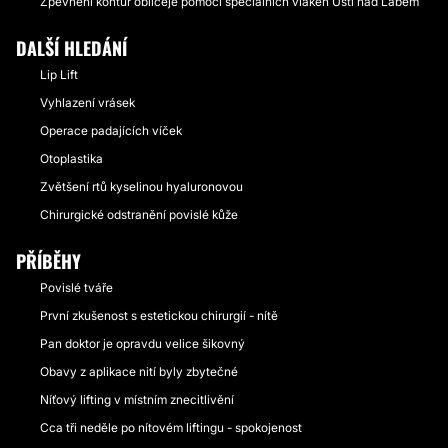
Zpevnění kontur obličeje pomocí speciálních vláken Ústí nad Labem
DALŠÍ HLEDÁNÍ
Lip Lift
Vyhlazení vrásek
Operace padajících víček
Otoplastika
Zvětšení rtů kyselinou hyaluronovou
Chirurgické odstranění povislé kůže
PŘÍBĚHY
Povislé tváře
První zkušenost s estetickou chirurgií - nítě
Pan doktor je opravdu velice šikovný
Obavy z aplikace nití byly zbytečné
Níťový lifting v místním znecitlivění
Cca tři neděle po nítovém liftingu - spokojenost