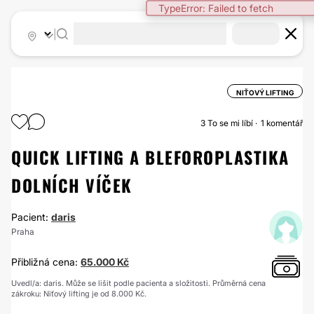
TypeError: Failed to fetch
|
NIŤOVÝ LIFTING
3
To se mi líbí
1 komentář
QUICK LIFTING A BLEFOROPLASTIKA
DOLNÍCH VÍČEK
Pacient:
daris
Praha
Přibližná cena:
65.000 Kč
Uvedl/a: daris. Může se lišit podle pacienta a složitosti. Průměrná cena
zákroku: Niťový lifting je od 8.000 Kč.