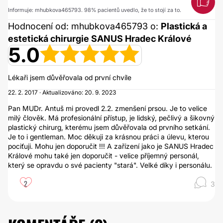
Informuje: mhubkova465793. 98% pacientů uvedlo, že to stojí za to.
Hodnocení od: mhubkova465793 o:
Plastická a
estetická chirurgie SANUS Hradec Králové
5.0
Lékaři jsem důvěřovala od první chvíle
22. 2. 2017 · Aktualizováno: 20. 9. 2023
Pan MUDr. Antuš mi provedl 2.2. zmenšení prsou. Je to velice
milý člověk. Má profesionální přístup, je lidský, pečlivý a šikovný
plastický chirurg, kterému jsem důvěřovala od prvního setkání.
Je to i gentleman. Moc děkuji za krásnou práci a úlevu, kterou
pociťuji. Mohu jen doporučit !!! A zařízení jako je SANUS Hradec
Králové mohu také jen doporučit - velice příjemný personál,
který se opravdu o své pacienty "stará". Velké díky i personálu.
2
3