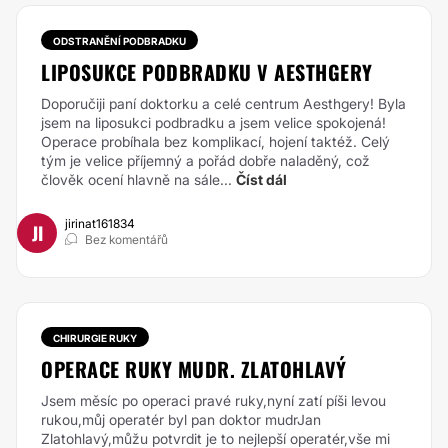
ODSTRANĚNÍ PODBRADKU
LIPOSUKCE PODBRADKU V AESTHGERY
Doporučiji paní doktorku a celé centrum Aesthgery! Byla
jsem na liposukci podbradku a jsem velice spokojená!
Operace probíhala bez komplikací, hojení taktéž. Celý
tým je velice příjemný a pořád dobře naladěný, což
člověk ocení hlavně na sále...
Číst dál
jirinat161834
JI
Bez komentářů
CHIRURGIE RUKY
OPERACE RUKY MUDR. ZLATOHLAVÝ
Jsem měsíc po operaci pravé ruky,nyní zatí píši levou
rukou,můj operatér byl pan doktor mudrJan
Zlatohlavý,můžu potvrdit je to nejlepší operatér,vše mi