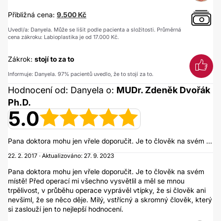
Přibližná cena:
9.500 Kč
Uvedl/a: Danyela. Může se lišit podle pacienta a složitosti. Průměrná
cena zákroku: Labioplastika je od 17.000 Kč.
Zákrok:
stojí to za to
Informuje: Danyela. 97% pacientů uvedlo, že to stojí za to.
Hodnocení od: Danyela o:
MUDr. Zdeněk Dvořák
Ph.D.
5.0
Pana doktora mohu jen vřele doporučit. Je to člověk na svém ...
22. 2. 2017 · Aktualizováno: 27. 9. 2023
Pana doktora mohu jen vřele doporučit. Je to člověk na svém
místě! Před operací mi všechno vysvětlil a měl se mnou
trpělivost, v průběhu operace vyprávěl vtípky, že si člověk ani
nevšiml, že se něco děje. Milý, vstřícný a skromný člověk, který
si zaslouží jen to nejlepší hodnocení.