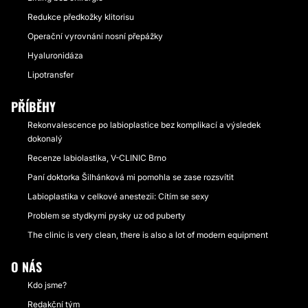
Redukce předkožky klitorisu
Operační vyrovnání nosní přepážky
Hyaluronidáza
Lipotransfer
PŘÍBĚHY
Rekonvalescence po labioplastice bez komplikací a výsledek
dokonalý
Recenze labiolastika, V-CLINIC Brno
Paní doktorka Šilhánková mi pomohla se zase rozsvítit
Labioplastika v celkové anestezii: Cítím se sexy
Problem se stydkymi pysky uz od puberty
The clinic is very clean, there is also a lot of modern equipment
O NÁS
Kdo jsme?
Redakční tým