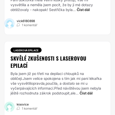
vysvětlila a neměla jsem pocit, že by ji mé dotazy
obtěžovaly - nakopak! Sestřička byla...
Číst dál
vick6180898
1 komentář
LASEROVÁ EPILACE
SKVĚLÉ ZKUŠENOSTI S LASEROVOU
EPILACÍ
Byla jsem již po třetí na depilaci chloupků na
obličeji.Jsem velice spokojena s tím jak mi paní lékařka
vše vysvětlilopravda,poučila, a dostalo se mi u
vyčerpávajících informací.Před návštěvou jsem nebyla
jěště rozhodnuta zákrok podstoupit,ale...
Číst dál
krasvice
1 komentář