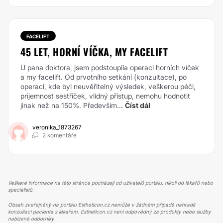
FACELIFT
45 LET, HORNÍ VÍČKA, MY FACELIFT
U pana doktora, jsem podstoupila operaci horních víček
a my facelift. Od prvotního setkání (konzultace), po
operaci, kde byl neuvěřitelný výsledek, veškerou péči,
prijemnost sestřiček, vlídný přístup, nemohu hodnotit
jinak než na 150%. Především...
Číst dál
veronika_1873267
2 komentáře
Veškeré informace na této stránce pocházejí od uživatelů portálu, nikoli od lékařů nebo
specialistů.
Obsah zveřejněný na portálu Estheticon.cz nemůže v žádném případě nahradit
konzultaci pacienta s lékařem. Estheticon.cz není odpovědný za produkty nebo služby
nabízené odborníky.