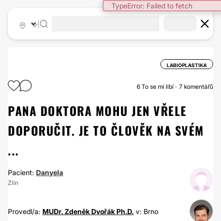
TypeError: Failed to fetch
|
LABIOPLASTIKA
6
To se mi líbí
7 komentářů
PANA DOKTORA MOHU JEN VŘELE
DOPORUČIT. JE TO ČLOVĚK NA SVÉM
...
Pacient:
Danyela
Zlín
Provedl/a:
MUDr. Zdeněk Dvořák Ph.D.
v: Brno