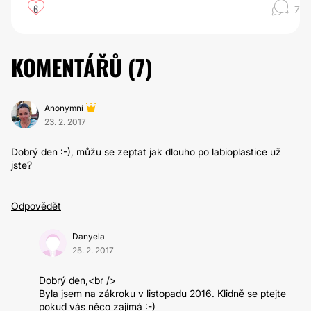
6
7
KOMENTÁŘŮ (
7
)
Anonymní
23. 2. 2017
Dobrý den :-), můžu se zeptat jak dlouho po labioplastice už
jste?
Odpovědět
Danyela
25. 2. 2017
Dobrý den,<br />
Byla jsem na zákroku v listopadu 2016. Klidně se ptejte
pokud vás něco zajímá :-)