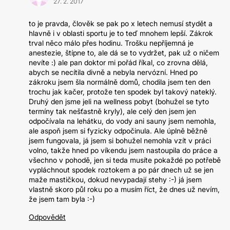
27. 2. 2017
to je pravda, člověk se pak po x letech nemusí stydět a
hlavně i v oblasti sportu je to teď mnohem lepší. Zákrok
trval něco málo přes hodinu. Trošku nepříjemná je
anestezie, štípne to, ale dá se to vydržet, pak už o ničem
nevíte :) ale pan doktor mi pořád říkal, co zrovna dělá,
abych se necítila divně a nebyla nervózní. Hned po
zákroku jsem šla normálně domů, chodila jsem ten den
trochu jak kačer, protože ten spodek byl takový nateklý.
Druhý den jsme jeli na wellness pobyt (bohužel se tyto
termíny tak nešťastně kryly), ale celý den jsem jen
odpočívala na lehátku, do vody ani sauny jsem nemohla,
ale aspoň jsem si fyzicky odpočinula. Ale úplně běžně
jsem fungovala, já jsem si bohužel nemohla vzít v práci
volno, takže hned po víkendu jsem nastoupila do práce a
všechno v pohodě, jen si teda musíte pokaždé po potřebě
vypláchnout spodek roztokem a po pár dnech už se jen
maže mastičkou, dokud nevypadají stehy :-) já jsem
vlastně skoro půl roku po a musím říct, že dnes už nevím,
že jsem tam byla :-)
Odpovědět