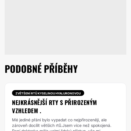
PODOBNÉ PŘÍBĚHY
ZVĚTŠENÍ RTŮ KYSELINOU HYALURONOVOU
NEJKRÁSNĚJŠÍ RTY S PŘIROZENÝM
VZHLEDEM .
Mé jediné přání bylo vypadat co nejpřirozeněji, ale
zároveň docílit větších rtů.Jsem více než spokojená.
Paní doktorka měla velmi lidský přístup, vše mi