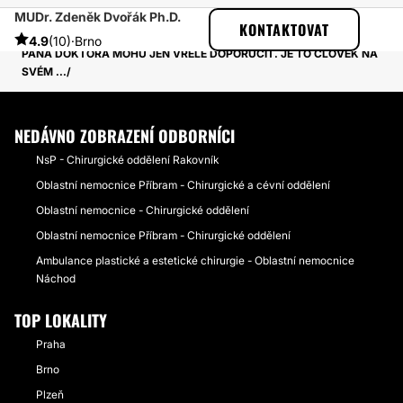
MUDr. Zdeněk Dvořák Ph.D.
ESTHETICON
PŘÍBĚHY
KONTAKTOVAT
PŘÍBĚHY TÝKAJÍCÍ SE ZÁKROKU LABIOPLASTIKA
4.9
(10)
·
Brno
PANA DOKTORA MOHU JEN VŘELE DOPORUČIT. JE TO ČLOVĚK NA
SVÉM ...
NEDÁVNO ZOBRAZENÍ ODBORNÍCI
NsP - Chirurgické oddělení Rakovník
Oblastní nemocnice Příbram - Chirurgické a cévní oddělení
Oblastní nemocnice - Chirurgické oddělení
Oblastní nemocnice Příbram - Chirurgické oddělení
Ambulance plastické a estetické chirurgie - Oblastní nemocnice
Náchod
TOP LOKALITY
Praha
Brno
Plzeň