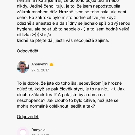
nemám a říkala jsem si, že do toho půjdu teď a nebo
nikdy. Jediné čeho lituju, je to, že jsem nepodstoupila
zákrok mnohem dřív. Hrozně jsem se toho bála, ale není
čeho. Po zákroku bylo místo hodně citlivé jen když
odezněla anestezie a další dny se jednalo spíš o zvýšenou
hygienu, ale bolet už to nebolelo :-) a to jsem hodně velká
citlivka :-)))<br />
klidně se ptejte dál, jestli vás něco ještě zajímá.
Odpovědět
Anonymní
27. 2. 2017
To je dobře, že jste do toho šla, sebevědomí je hrozně
důležité, když se pak člověk stydí, je to na nic...:-). Jak
dlouho zákrok trval? A pak jste byla doma na
neschopence? Jak dlouho to bylo citlivé, než jste se
mohla normálně obléknout, sedět a tak?
Odpovědět
Danyela