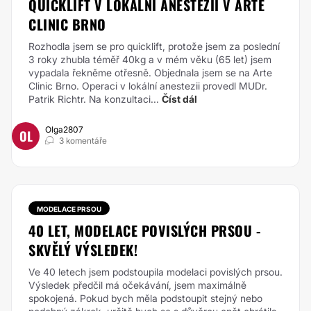
QUICKLIFT V LOKÁLNÍ ANESTEZII V ARTE
CLINIC BRNO
Rozhodla jsem se pro quicklift, protože jsem za poslední
3 roky zhubla téměř 40kg a v mém věku (65 let) jsem
vypadala řekněme otřesně. Objednala jsem se na Arte
Clinic Brno. Operaci v lokální anestezii provedl MUDr.
Patrik Richtr. Na konzultaci...
Číst dál
Olga2807
OL
3 komentáře
MODELACE PRSOU
40 LET, MODELACE POVISLÝCH PRSOU -
SKVĚLÝ VÝSLEDEK!
Ve 40 letech jsem podstoupila modelaci povislých prsou.
Výsledek předčil má očekávání, jsem maximálně
spokojená. Pokud bych měla podstoupit stejný nebo