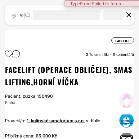
TypeError: Failed to fetch
|
FACELIFT
3
To se mi líbí
6 komentářů
FACELIFT (OPERACE OBLIČEJE), SMAS
LIFTING,HORNÍ VÍČKA
Pacient:
zuzka_1504901
Praha
Provedl/a:
1. kolínské sanatorium s.r.o.
v: Kolín
Přibližná cena:
65.000 Kč