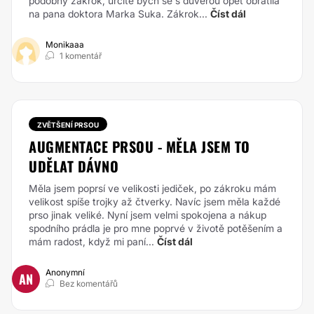
podobný zákrok, určitě bych se s důvěrou opět obrátila
na pana doktora Marka Suka. Zákrok...
Číst dál
Monikaaa
1 komentář
ZVĚTŠENÍ PRSOU
AUGMENTACE PRSOU - MĚLA JSEM TO
UDĚLAT DÁVNO
Měla jsem poprsí ve velikosti jediček, po zákroku mám
velikost spíše trojky až čtverky. Navíc jsem měla každé
prso jinak veliké. Nyní jsem velmi spokojena a nákup
spodního prádla je pro mne poprvé v životě potěšením a
mám radost, když mi paní...
Číst dál
Anonymní
AN
Bez komentářů