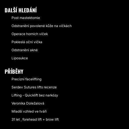
DALŠÍ HLEDÁNÍ
Post mastektomie
Odstranění povolené kůže na víčkách
Operace horních víček
Pokleslá oční víčka
Odstranění akné
Liposukce
PŘÍBĚHY
Precizní facelifting
Serdev Sutures lifts recenze
Lifting - Quicklift bez narkózy
Veronika Doležalová
Mladší vzhled ve tváři
31 let , forehead lift + brow lift