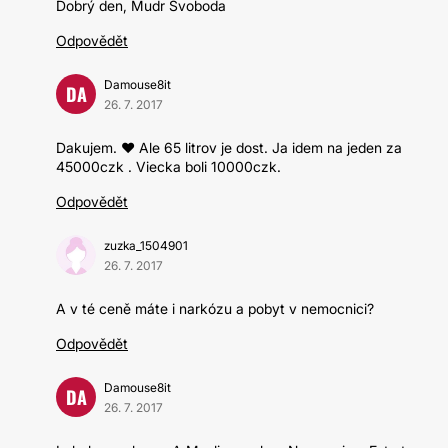
Dobrý den, Mudr Svoboda
Odpovědět
Damouse8it
DA
26. 7. 2017
Dakujem. ❤️ Ale 65 litrov je dost. Ja idem na jeden za
45000czk . Viecka boli 10000czk.
Odpovědět
zuzka_1504901
26. 7. 2017
A v té ceně máte i narkózu a pobyt v nemocnici?
Odpovědět
Damouse8it
DA
26. 7. 2017