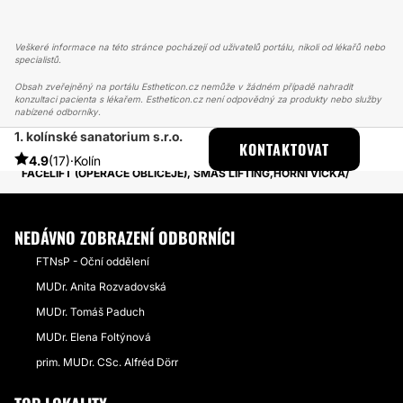
Veškeré informace na této stránce pocházejí od uživatelů portálu, nikoli od lékařů nebo
specialistů.
Obsah zveřejněný na portálu Estheticon.cz nemůže v žádném případě nahradit
konzultaci pacienta s lékařem. Estheticon.cz není odpovědný za produkty nebo služby
nabízené odborníky.
1. kolínské sanatorium s.r.o.
ESTHETICON
PŘÍBĚHY
KONTAKTOVAT
PŘÍBĚHY TÝKAJÍCÍ SE ZÁKROKU FACELIFT
4.9
(17)
·
Kolín
FACELIFT (OPERACE OBLIČEJE), SMAS LIFTING,HORNÍ VÍČKA
NEDÁVNO ZOBRAZENÍ ODBORNÍCI
FTNsP - Oční oddělení
MUDr. Anita Rozvadovská
MUDr. Tomáš Paduch
MUDr. Elena Foltýnová
prim. MUDr. CSc. Alfréd Dörr