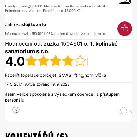
Uvedl/a: zuzka_1504901. Může se lišit podle pacienta a složitosti.
Průměrná cena zákroku: Facelift je od 45.000 Kč.
Zákrok:
stojí to za to
Informuje: zuzka_1504901. 95% pacientů uvedlo, že to stojí za to.
Hodnocení od: zuzka_1504901 o:
1. kolínské
sanatorium s.r.o.
4.0
Facelift (operace obličeje), SMAS lifting,horní víčka
17. 5. 2017 · Aktualizováno: 19. 9. 2023
Jsem velice spokojená s výsledkem operace i s přístupem
personálu
3
6
KOMENTÁŘŮ (
6
)