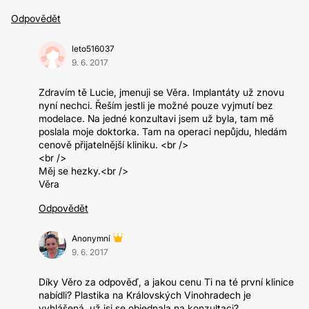
Odpovědět
leto516037
9. 6. 2017
Zdravím tě Lucie, jmenuji se Věra. Implantáty už znovu
nyní nechci. Řeším jestli je možné pouze vyjmutí bez
modelace. Na jedné konzultavi jsem už byla, tam mě
poslala moje doktorka. Tam na operaci nepůjdu, hledám
cenově přijatelnější kliniku. <br />
<br />
Měj se hezky.<br />
Věra
Odpovědět
Anonymní
9. 6. 2017
Díky Věro za odpověď, a jakou cenu Ti na té první klinice
nabídli? Plastika na Královských Vinohradech je
vyhlášená, už jsi se objednala na konzultaci?