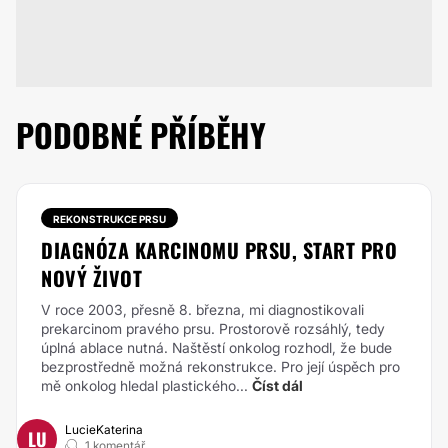
PODOBNÉ PŘÍBĚHY
REKONSTRUKCE PRSU
DIAGNÓZA KARCINOMU PRSU, START PRO
NOVÝ ŽIVOT
V roce 2003, přesně 8. března, mi diagnostikovali
prekarcinom pravého prsu. Prostorově rozsáhlý, tedy
úplná ablace nutná. Naštěstí onkolog rozhodl, že bude
bezprostředně možná rekonstrukce. Pro její úspěch pro
mě onkolog hledal plastického...
Číst dál
LucieKaterina
LU
1 komentář