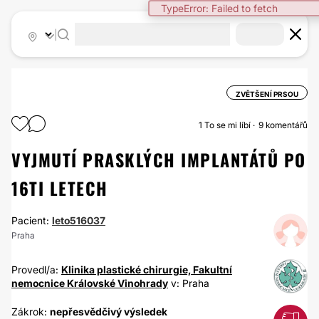
TypeError: Failed to fetch
|
ZVĚTŠENÍ PRSOU
1
To se mi líbí
9 komentářů
VYJMUTÍ PRASKLÝCH IMPLANTÁTŮ PO
16TI LETECH
Pacient:
leto516037
Praha
Provedl/a:
Klinika plastické chirurgie, Fakultní
nemocnice Královské Vinohrady
v: Praha
Zákrok:
nepřesvědčivý výsledek