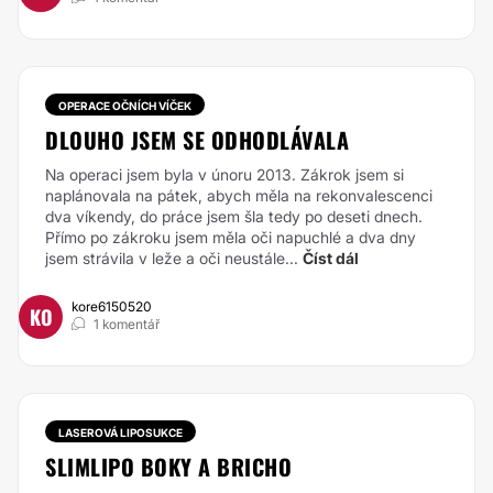
OPERACE OČNÍCH VÍČEK
DLOUHO JSEM SE ODHODLÁVALA
Na operaci jsem byla v únoru 2013. Zákrok jsem si
naplánovala na pátek, abych měla na rekonvalescenci
dva víkendy, do práce jsem šla tedy po deseti dnech.
Přímo po zákroku jsem měla oči napuchlé a dva dny
jsem strávila v leže a oči neustále...
Číst dál
kore6150520
KO
1 komentář
LASEROVÁ LIPOSUKCE
SLIMLIPO BOKY A BRICHO