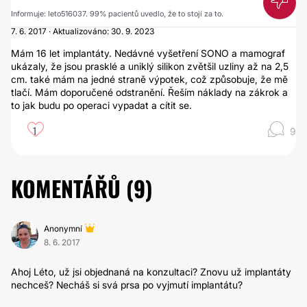
Informuje: leto516037. 99% pacientů uvedlo, že to stojí za to.
7. 6. 2017 · Aktualizováno: 30. 9. 2023
Mám 16 let implantáty. Nedávné vyšetření SONO a mamograf
ukázaly, že jsou prasklé a uniklý silikon zvětšil uzliny až na 2,5
cm. také mám na jedné straně výpotek, což způsobuje, že mě
tlačí. Mám doporučené odstranění. Řeším náklady na zákrok a
to jak budu po operaci vypadat a cítit se.
1
9
KOMENTÁŘŮ (
9
)
Anonymní
8. 6. 2017
Ahoj Léto, už jsi objednaná na konzultaci? Znovu už implantáty
nechceš? Necháš si svá prsa po vyjmutí implantátu?