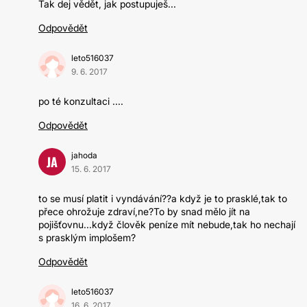
Tak dej vědět, jak postupuješ...
Odpovědět
leto516037
9. 6. 2017
po té konzultaci ....
Odpovědět
jahoda
JA
15. 6. 2017
to se musí platit i vyndávání??a když je to prasklé,tak to
přece ohrožuje zdraví,ne?To by snad mělo jít na
pojišťovnu...když člověk peníze mít nebude,tak ho nechají
s prasklým implošem?
Odpovědět
leto516037
16. 6. 2017