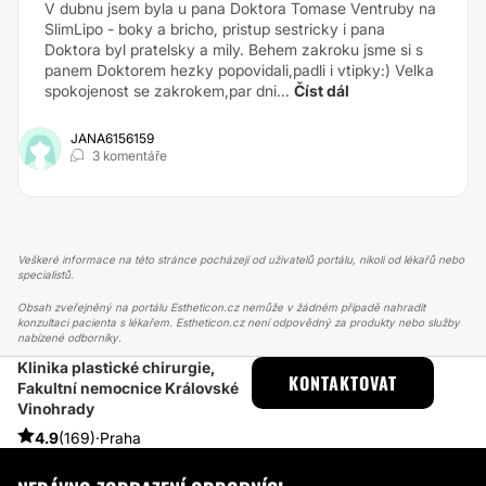
V dubnu jsem byla u pana Doktora Tomase Ventruby na
SlimLipo - boky a bricho, pristup sestricky i pana
Doktora byl pratelsky a mily. Behem zakroku jsme si s
panem Doktorem hezky popovidali,padli i vtipky:) Velka
spokojenost se zakrokem,par dni...
Číst dál
JANA6156159
3 komentáře
Veškeré informace na této stránce pocházejí od uživatelů portálu, nikoli od lékařů nebo
specialistů.
Obsah zveřejněný na portálu Estheticon.cz nemůže v žádném případě nahradit
konzultaci pacienta s lékařem. Estheticon.cz není odpovědný za produkty nebo služby
nabízené odborníky.
Klinika plastické chirurgie,
ESTHETICON
PŘÍBĚHY
KONTAKTOVAT
Fakultní nemocnice Královské
PŘÍBĚHY TÝKAJÍCÍ SE ZÁKROKU ZVĚTŠENÍ PRSOU
Vinohrady
VYJMUTÍ PRASKLÝCH IMPLANTÁTŮ PO 16TI LETECH
4.9
(169)
·
Praha