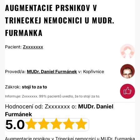
AUGMENTACIE PRSNIKOV V
TRINECKEJ NEMOCNICI U MUDR.
FURMANKA
Pacient:
Zxxxxxxx
Provedl/a:
MUDr. Daniel Furmánek
v: Kopřivnice
Zákrok:
stojí to za to
Informuje: Zxxxxxxx. 99% pacientů uvedlo, že to stojí za to.
Hodnocení od: Zxxxxxxx o:
MUDr. Daniel
Furmánek
5.0
Augmentacie prsnikov v Trineckej nemocnici u MUDr. Furmanka