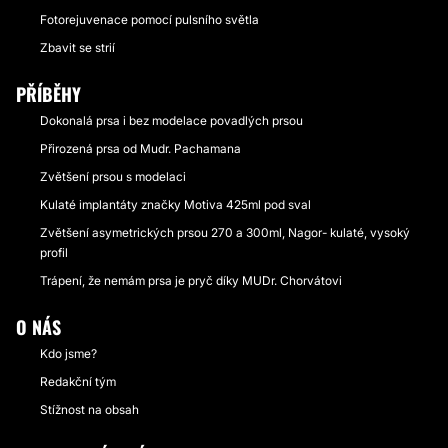
Fotorejuvenace pomocí pulsního světla
Zbavit se strií
PŘÍBĚHY
Dokonalá prsa i bez modelace povadlých prsou
Přirozená prsa od Mudr. Pachamana
Zvětšení prsou s modelaci
Kulaté implantáty značky Motiva 425ml pod sval
Zvětšení asymetrických prsou 270 a 300ml, Nagor- kulaté, vysoký
profil
Trápení, že nemám prsa je pryč díky MUDr. Chorvátovi
O NÁS
Kdo jsme?
Redakční tým
Stížnost na obsah