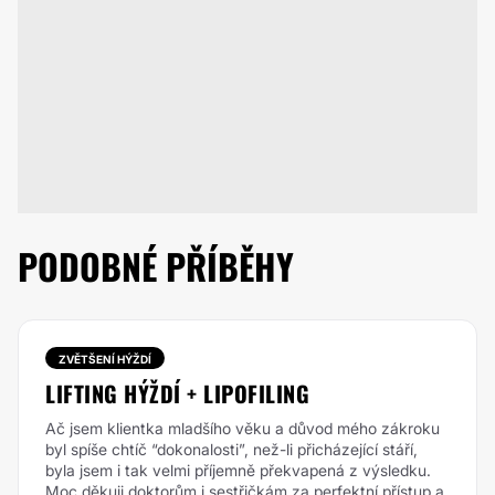
PODOBNÉ PŘÍBĚHY
ZVĚTŠENÍ HÝŽDÍ
LIFTING HÝŽDÍ + LIPOFILING
Ač jsem klientka mladšího věku a důvod mého zákroku
byl spíše chtíč “dokonalosti”, než-li přicházející stáří,
byla jsem i tak velmi příjemně překvapená z výsledku.
Moc děkuji doktorům i sestřičkám za perfektní přístup a