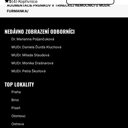
5
(4)
·
Kopřivnice
AUGMENTACIE PRSNIKOV V TRINECKEJ NEMOCNICI U MUDR.
FURMANKA
NEDÁVNO ZOBRAZENÍ ODBORNÍCI
Dr. Marianna Poljančuková
MUDr. Daniela Ďurďa Kluchová
MUDr. Milada Staudová
MUDr. Monika Drašnarová
MUDr. Petra Škurlová
TOP LOKALITY
Praha
Brno
Plzeň
Olomouc
Ostrava