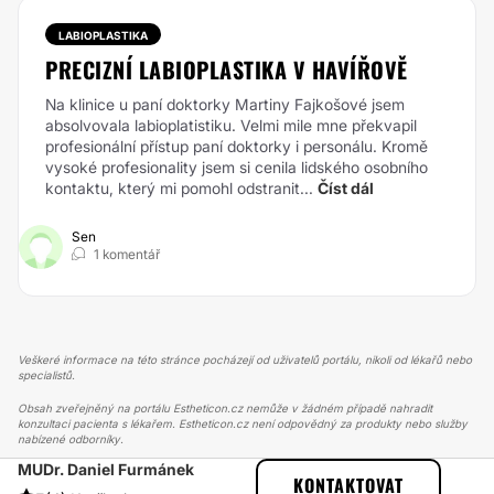
LABIOPLASTIKA
PRECIZNÍ LABIOPLASTIKA V HAVÍŘOVĚ
Na klinice u paní doktorky Martiny Fajkošové jsem
absolvovala labioplatistiku. Velmi mile mne překvapil
profesionální přístup paní doktorky i personálu. Kromě
vysoké profesionality jsem si cenila lidského osobního
kontaktu, který mi pomohl odstranit...
Číst dál
Sen
1 komentář
Veškeré informace na této stránce pocházejí od uživatelů portálu, nikoli od lékařů nebo
specialistů.
Obsah zveřejněný na portálu Estheticon.cz nemůže v žádném případě nahradit
konzultaci pacienta s lékařem. Estheticon.cz není odpovědný za produkty nebo služby
nabízené odborníky.
MUDr. Daniel Furmánek
ESTHETICON
PŘÍBĚHY
KONTAKTOVAT
PŘÍBĚHY TÝKAJÍCÍ SE ZÁKROKU ZVĚTŠENÍ PRSOU