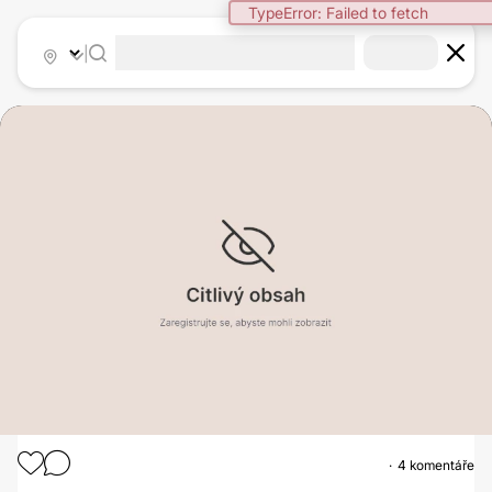
TypeError: Failed to fetch
|
4 komentáře
ZVĚTŠENÍ PRSOU