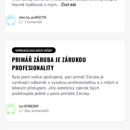
hlavně trpělivost s mým...
Číst dál
slecna_au650115
1 komentář
OPERACE DOLNÍCH VÍČEK
PRIMÁŘ ZÁRUBA JE ZÁRUKOU
PROFESIONALITY
Byla jsem velice spokojená, pan primář Záruba je
vynikající odborník s vysokou profesionalitou a s milým a
lidským přístupem. Jiný estetický zákrok bych
podstoupila jedině u pana primáře Záruby.
luci6188269
Bez komentářů