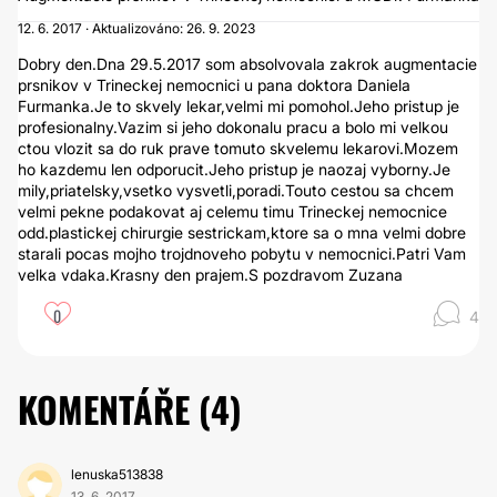
12. 6. 2017 · Aktualizováno: 26. 9. 2023
Dobry den.Dna 29.5.2017 som absolvovala zakrok augmentacie
prsnikov v Trineckej nemocnici u pana doktora Daniela
Furmanka.Je to skvely lekar,velmi mi pomohol.Jeho pristup je
profesionalny.Vazim si jeho dokonalu pracu a bolo mi velkou
ctou vlozit sa do ruk prave tomuto skvelemu lekarovi.Mozem
ho kazdemu len odporucit.Jeho pristup je naozaj vyborny.Je
mily,priatelsky,vsetko vysvetli,poradi.Touto cestou sa chcem
velmi pekne podakovat aj celemu timu Trineckej nemocnice
odd.plastickej chirurgie sestrickam,ktore sa o mna velmi dobre
starali pocas mojho trojdnoveho pobytu v nemocnici.Patri Vam
velka vdaka.Krasny den prajem.S pozdravom Zuzana
0
4
KOMENTÁŘE (
4
)
lenuska513838
13. 6. 2017