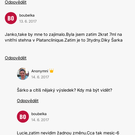
Odpovědět
boubelka
BO
13. 6. 2017
Janko,take by mne to zajimalo.Byla jsem zatim 2krat 7ml na
vnitřni stehna v Platanclinique.Zatim je to 3tydny.Diky Šarka
Odpovědět
Anonymní
14. 6. 2017
Šárko a cítíš nějaký výsledek? Kdy má být vidět?
Odpovědět
boubelka
BO
14. 6. 2017
Lucie,zatim nevidim žadnou změnu.Cca tak mesic-6