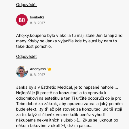
Odpovědět
boubelka
BO
8. 8. 2017
Ahojky,koupeno bylo v akci a tu maji stale.Jen tahaji z lidi
many.Kdyby se Janka vyjadřila kde byla,asi by nam to
take dost pomohlo.
Odpovědět
Anonymní
8. 8. 2017
Janka byla v Esthetic Medical, je to napsané nahoře....
Nejlepší je jít prostě na konzultaci a to opravdu k
odborníkovi na estetiku a ten Ti určitě doporučí co je pro
Tebe dobré za zákrok, aby opravdu zabral a jaký po něm
bude efekt...ty tři až pět stovek za konzultaci určitě stojí
za to, když si člověk vezme kolik peněz vyhodí
nákupama nekvalitních služeb :-(....Zkus se juknout po
někom takovém v okolí :-), držím palce...