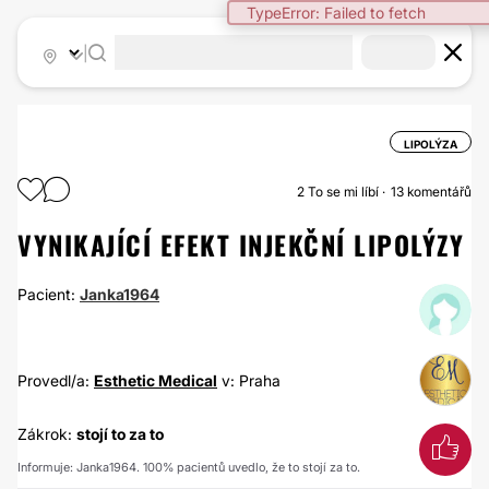
TypeError: Failed to fetch
|
LIPOLÝZA
2
To se mi líbí
13 komentářů
VYNIKAJÍCÍ EFEKT INJEKČNÍ LIPOLÝZY
Pacient:
Janka1964
Provedl/a:
Esthetic Medical
v: Praha
Zákrok:
stojí to za to
Informuje: Janka1964. 100% pacientů uvedlo, že to stojí za to.