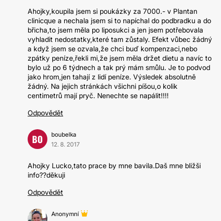
Ahojky,koupila jsem si poukázky za 7000.- v Plantan
clinicque a nechala jsem si to napíchal do podbradku a do
břicha,to jsem měla po liposukci a jen jsem potřebovala
vyhladit nedostatky,které tam zůstaly. Efekt vůbec žádný
a když jsem se ozvala,že chci buď kompenzaci,nebo
zpátky peníze,řekli mi,že jsem měla držet dietu a navíc to
bylo už po 6 týdnech a tak prý mám smůlu. Je to podvod
jako hrom,jen tahají z lidí peníze. Výsledek absolutně
žádný. Na jejich stránkách všichni píšou,o kolik
centimetrů mají pryč. Nenechte se napálit!!!!
Odpovědět
boubelka
BO
12. 8. 2017
Ahojky Lucko,tato prace by mne bavila.Daš mne bližši
info??děkuji
Odpovědět
Anonymní