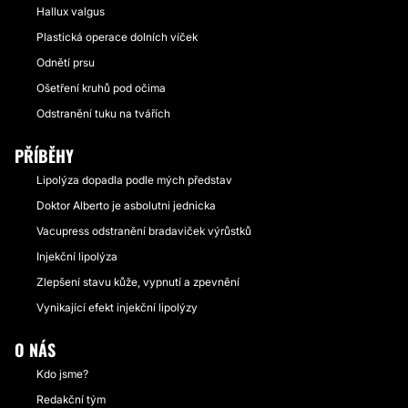
Hallux valgus
Plastická operace dolních víček
Odnětí prsu
Ošetření kruhů pod očima
Odstranění tuku na tvářích
PŘÍBĚHY
Lipolýza dopadla podle mých představ
Doktor Alberto je asbolutni jednicka
Vacupress odstranění bradaviček výrůstků
Injekční lipolýza
Zlepšení stavu kůže, vypnutí a zpevnění
Vynikající efekt injekční lipolýzy
O NÁS
Kdo jsme?
Redakční tým