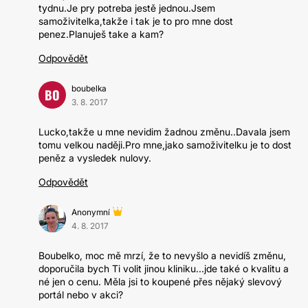
tydnu.Je pry potreba jestě jednou.Jsem
samoživitelka,takže i tak je to pro mne dost
penez.Planuješ take a kam?
Odpovědět
boubelka
BO
3. 8. 2017
Lucko,takže u mne nevidim žadnou změnu..Davala jsem
tomu velkou naději.Pro mne,jako samoživitelku je to dost
peněz a vysledek nulovy.
Odpovědět
Anonymní
4. 8. 2017
Boubelko, moc mě mrzí, že to nevyšlo a nevidíš změnu,
doporučila bych Ti volit jinou kliniku...jde také o kvalitu a
né jen o cenu. Měla jsi to koupené přes nějaký slevový
portál nebo v akci?