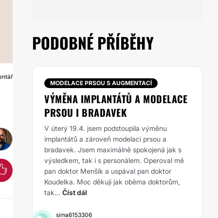
PODOBNÉ PŘÍBĚHY
entář
U
MODELACE PRSOU S AUGMENTACÍ
VÝMĚNA IMPLANTÁTŮ A MODELACE
PRSOU I BRADAVEK
V úterý 19.4. jsem podstoupila výměnu
implantátů a zároveň modelaci prsou a
bradavek. Jsem maximálně spokojená jak s
výsledkem, tak i s personálem. Operoval mě
pan doktor Menšík a uspával pan doktor
Koudelka. Moc děkuji jak oběma doktorům,
tak...
Číst dál
sima6153306