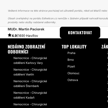
Veškeré informace na této stránce pocházejí od uživatelů portálu, nikoli od lékařů nebo s
Obsah zveřejněný na portálu Estheticon.cz nemůže v žádném případě nahradit konzulta
produkty nebo služby nabízené odborníky.
MUDr. Martin Paciorek
ESTHETICON
PŘÍBĚHY
PŘÍBĚHY TÝKAJÍCÍ SE ZÁKROKU ZVĚTŠEN
KONTAKTOVAT
4.9
(169)
·
Havířov
NEDÁVNO ZOBRAZENÍ
TOP LOKALITY
ZÁK
ODBORNÍCI
Praha
Nemocnice - Chirurgické
Brno
oddělení Karlovy Vary
Plzeň
Nemocnice - Chirurgické
Olomouc
oddělení Vsetín
Ostrava
Nemocnice - Chirurgické
oddělení Šternberk
Nemocnice - Chirurgické
oddělení Kadaň
Nemocnice - Chirurgické