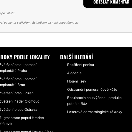
pecialistů.
ci pacienta s lékařem. Estheticon.cz není odpovědný za
Í PRSOU
MENTOR 400ML, POD SVAL, FOTKY
ROKY PODLE LOKALITY
DALŠÍ HLEDÁNÍ
Zvětšení prsou pomocí
Rozšíření penisu
implantátů Praha
Alopecie
Zvětšení prsou pomocí
Hojení jizev
implantátů Brno
Odstranění pomerančové kůže
Zvětšení prsou Plzeň
Botulotoxin na zvýšenou produkci
Zvětšení ňader Olomouc
potních žláz
Zvětšení prsou Ostrava
Laserové dermatologické zákroky
Augmentace poprsí Hradec
Králové
Augmentace poprsí Karlovy Vary