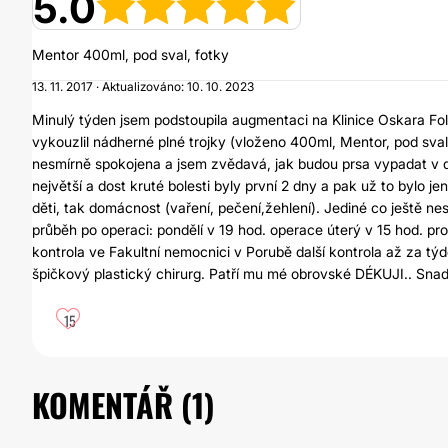
5.0
Mentor 400ml, pod sval, fotky
13. 11. 2017 · Aktualizováno: 10. 10. 2023
Minulý týden jsem podstoupila augmentaci na Klinice Oskara Fo
vykouzlil nádherné plné trojky (vloženo 400ml, Mentor, pod sval
nesmírně spokojena a jsem zvědavá, jak budou prsa vypadat v da
největší a dost kruté bolesti byly první 2 dny a pak už to bylo je
děti, tak domácnost (vaření, pečení,žehlení). Jediné co ještě n
průběh po operaci: pondělí v 19 hod. operace úterý v 15 hod. pr
kontrola ve Fakultní nemocnici v Porubě další kontrola až za týd
špičkový plastický chirurg. Patří mu mé obrovské DÉKUJI.. Sna
15
KOMENTÁŘ (
1
)