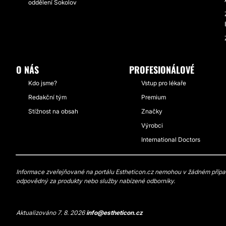
oddělení Sokolov
O NÁS
PROFESIONÁLOVÉ
Kdo jsme?
Vstup pro lékaře
Redakční tým
Premium
Stížnost na obsah
Značky
Výrobci
International Doctors
Informace zveřejňované na portálu Estheticon.cz nemohou v žádném případě
odpovědný za produkty nebo služby nabízené odborníky.
Aktualizováno 7. 8. 2026
info@estheticon.cz