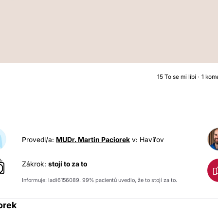
15
To se mi líbí
1 kom
ZVĚTŠENÍ PRSO
Provedl/a:
MUDr. Martin Paciorek
v: Havířov
Zákrok:
stojí to za to
Informuje: ladi6156089. 99% pacientů uvedlo, že to stojí za to.
orek