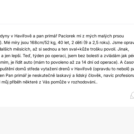
ldyny v Havířově a pan primář Paciorek mi z mých malých prsou
). Mé míry jsou 168cm/52 kg, 40 let, 2 děti (9 a 2,5 roku). Jsme opra
lších měsících, až si sednou a ten sval+kůže trošku povolí. Jinak,
n a jen lepší. Teď, týden po operaci, jsem bez bolestí a zvládám jak pé
esmím, je řídit auto (mám to povoleno až za 14 dní od operace). A čas
opuštění domů středa vytažení drenů v Havířově (opravdu to nebolí) p
en Pan primář je neskutečně laskavý a lidský člověk, navíc profesion
d můj příběh některé z Vás pomůže v rozhodování..