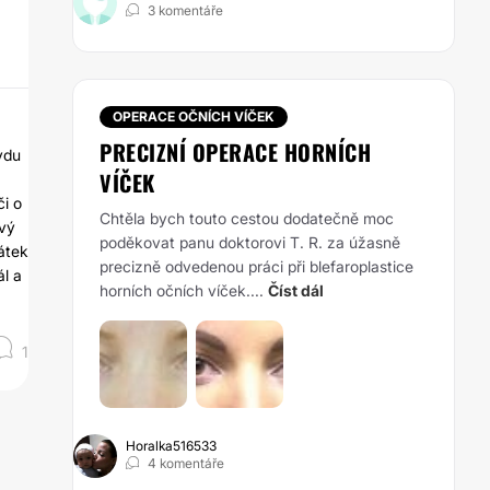
3 komentáře
OPERACE OČNÍCH VÍČEK
PRECIZNÍ OPERACE HORNÍCH
vdu
VÍČEK
či o
Chtěla bych touto cestou dodatečně moc
ový
poděkovat panu doktorovi T. R. za úžasně
átek
precizně odvedenou práci při blefaroplastice
ál a
horních očních víček....
Číst dál
1
Horalka516533
4 komentáře