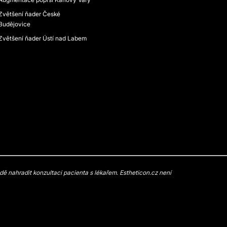
Zvětšení ňader České
Budějovice
Zvětšení ňader Ústí nad Labem
 nahradit konzultaci pacienta s lékařem. Estheticon.cz není