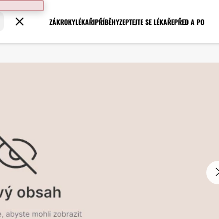
ZÁKROKY
LÉKAŘI
PŘÍBĚHY
ZEPTEJTE SE LÉKAŘE
PŘED A PO