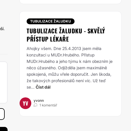
TUBULIZACE ŽALUDKU
ší.
TUBULIZACE ŽALUDKU - SKVĚLÝ
PŘÍSTUP LÉKAŘE
Ahojky všem. Dne 25.4.2013 jsem měla
konzultaci u MUDr.Hrubého. Přístup
MUDr.Hrubého a jeho týmu k nám obezním je
něco úžasného. Odjížděla jsem maximálně
spokojená, můžu vřele doporučit. Jen škoda,
že takových profesionálů není víc. Už teď
se...
Číst dál
yvonn
YV
1 komentář