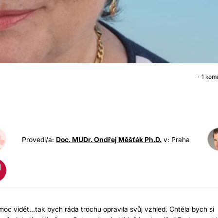
1 kom
OPERACE OČNÍCH VÍČE
Provedl/a:
Doc. MUDr. Ondřej Měšťák Ph.D.
v: Praha
moc vidět...tak bych ráda trochu opravila svůj vzhled. Chtěla bych si