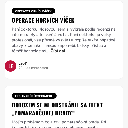
OPERACE HORNÍCH VÍČEK
OPERACE HORNÍCH VÍČEK
Paní doktorku Klosovou jsem si vybrala podle recenzí na
internetu. Byla to skvělá volba. Paní doktorka je velký
profesionál, vše přesně vysvětlí a popíše takže případné
obavy z čehokoli nejsou zapotřebí. Lidský přístup a
téměř bezbolestný...
Číst dál
Leo11
LE
Bez komentářů
ODSTRANĚNÍ PODBRADKU
BOTOXEM SE MI ODSTRÁNIL SA EFEKT
„POMARANČOVEJ BRADY“
Mojím probémom bola tzv. pomarančová brada. Pri
komunikácii som si pomocou prehnanej mimiky