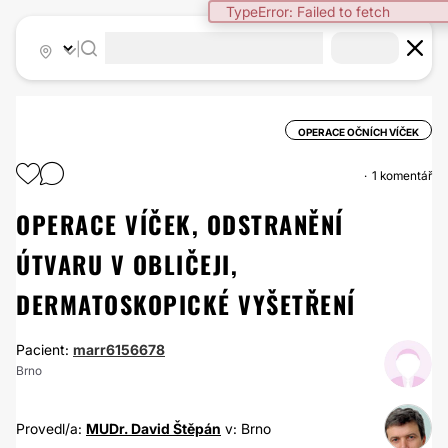
TypeError: Failed to fetch
|
OPERACE OČNÍCH VÍČEK
1 komentář
OPERACE VÍČEK, ODSTRANĚNÍ
ÚTVARU V OBLIČEJI,
DERMATOSKOPICKÉ VYŠETŘENÍ
Pacient:
marr6156678
Brno
Provedl/a:
MUDr. David Štěpán
v: Brno