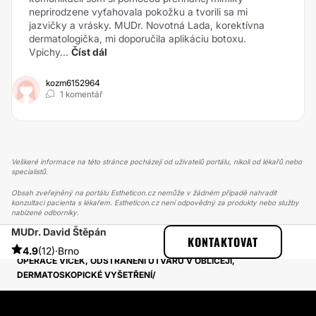
neprirodzene vyťahovala pokožku a tvorili sa mi
jazvičky a vrásky. MUDr. Novotná Lada, korektívna
dermatologička, mi doporučila aplikáciu botoxu.
Vpichy...
Číst dál
kozm6152964
1 komentář
Veškeré informace na této stránce pocházejí od uživatelů portálu, nikoli od lékařů nebo
specialistů.
Obsah zveřejněný na portálu Estheticon.cz nemůže v žádném případě nahradit
konzultaci pacienta s lékařem. Estheticon.cz není odpovědný za produkty nebo služby
nabízené odborníky.
MUDr. David Štěpán
ESTHETICON
PŘÍBĚHY
KONTAKTOVAT
PŘÍBĚHY TÝKAJÍCÍ SE ZÁKROKU OPERACE OČNÍCH VÍČEK
4.9
(12)
·
Brno
OPERACE VÍČEK, ODSTRANĚNÍ ÚTVARU V OBLIČEJI,
DERMATOSKOPICKÉ VYŠETŘENÍ