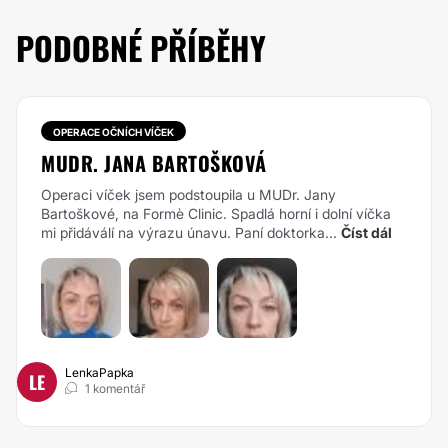
PODOBNÉ PŘÍBĚHY
OPERACE OČNÍCH VÍČEK
MUDR. JANA BARTOŠKOVÁ
Operaci víček jsem podstoupila u MUDr. Jany
Bartoškové, na Formè Clinic. Spadlá horní i dolní víčka
mi přidáválí na výrazu únavu. Paní doktorka...
Číst dál
LenkaPapka
LE
1 komentář