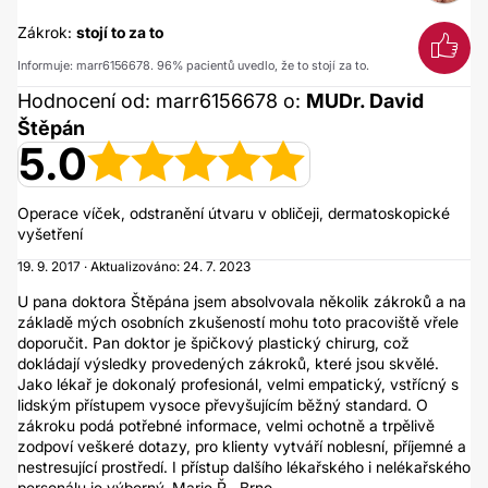
Zákrok:
stojí to za to
Informuje: marr6156678. 96% pacientů uvedlo, že to stojí za to.
Hodnocení od: marr6156678 o:
MUDr. David
Štěpán
5.0
Operace víček, odstranění útvaru v obličeji, dermatoskopické
vyšetření
19. 9. 2017 · Aktualizováno: 24. 7. 2023
U pana doktora Štěpána jsem absolvovala několik zákroků a na
základě mých osobních zkušeností mohu toto pracoviště vřele
doporučit. Pan doktor je špičkový plastický chirurg, což
dokládají výsledky provedených zákroků, které jsou skvělé.
Jako lékař je dokonalý profesionál, velmi empatický, vstřícný s
lidským přístupem vysoce převyšujícím běžný standard. O
zákroku podá potřebné informace, velmi ochotně a trpělivě
zodpoví veškeré dotazy, pro klienty vytváří noblesní, příjemné a
nestresující prostředí. I přístup dalšího lékařského i nelékařského
personálu je výborný. Marie Ř., Brno