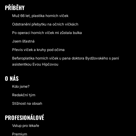
PŘÍBĚHY
Muž 66 let, plastika horních víček
Odstranění přebytku na očních víčkách
Po operaci horních víček mi zůstala bulka
Jsem šťastná
Převis víček a kruhy pod očima
Befaroplatika horních víček u pana doktora Bydžovského s paní
asistentkou Evou Hipčovou
O NÁS
Kdo jsme?
Redakční tým
Stížnost na obsah
PROFESIONÁLOVÉ
Vstup pro lékaře
Premium