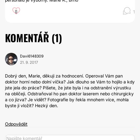
0
1
KOMENTÁŘ (
1
)
Davi6148309
21. 9. 2017
Dobrý den, Marie, děkuji za hodnocení. Operoval Vám pan
doktor horní nebo dolní víčka? Jak dlouho se Vám to hojilo a kdy
jste jela do práce? Píšete, že jste byla i na odstranění výrustku
na obličeji. Odstraňoval ho pan doktor laserem nebo chirurgicky
a co jizva? Je vidět? Fotografie by řekla mnohem více, mohla
byste ji vložit? Hezký den.
Odpovědět