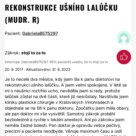
REKONSTRUKCE UŠNÍHO LALŮČKU
(MUDR. R)
Pacient:
GabrielaB575297
Zákrok:
stojí to za to
Informuje: GabrielaB575297. 96% pacientů uvedlo, že to stojí za to.
20. 9. 2017 · Aktualizováno: 31. 8. 2023
Je to necelé dva měsíce, kdy jsem šla k panu doktorovi na
rekonstrukci ušního lalůčku. A jsem velmi spokojená. V létě se
mi o náušnici roztrhlo ucho, nevěděla jsem si rady, protože
lalůček zůstal na dvě části, které již nesrůstaly. Navštívila jsem
kliniku plastické chirurgie v Královských Vinohradech a
objednala se na šití k panu doktoru. Zpočátku jsem měla obavy,
ale pan doktor mi vše vysvětlil. Samotný zákrok proběhl
bezbolestně a rychle v lokální anestezii. Ani po zákroku jsem
neměla žádné bolesti. Pan doktor je opravdu velice pečlivý,
precizní a pacienta neodbyde. Věnuje maximum času a úsilí