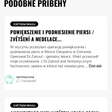
PODOBNÉ PŘÍBĚHY
ZVĚTŠENÍ PRSOU
POWIĘKSZENIE I PODNIESIENIE PIERSI /
ZVĚTŠENÍ A MEDELACE...
W styczniu przeszłam operację powiększenia i
podniesienia piersi w Klinice Cleopatra w Ostrawie.
Operował Dr.Zakout - genialny lekarz. Efekt przeszedł
moje oczekiwania :) Dr.Zakout jest fantastycznym
fachowcem, opieka w klinice też rewelacyjna....
Číst dál
zachwycona
1 komentář
ZVĚTŠENÍ PRSOU