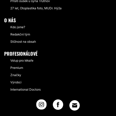
Přišití oušek u syna Trutnov
27 let, Otoplastika foto, MUDr. Hýža
O NÁS
Kdo jsme?
Redakční tým
Stížnost na obsah
PROFESIONÁLOVÉ
Vstup pro lékaře
Premium
Značky
Výrobci
International Doctors