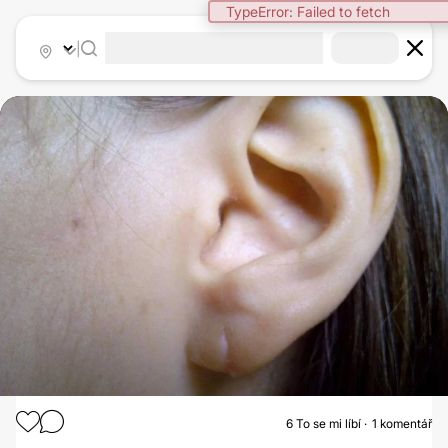
TypeError: Failed to fetch
|
6
To se mi líbí
1 komentář
OTOPLASTIKA