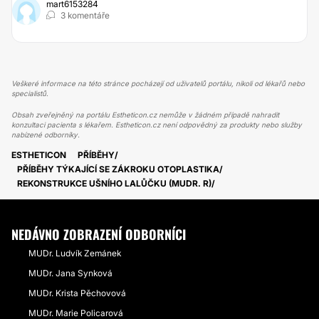
mart6153284
3 komentáře
Veškeré informace na této stránce pocházejí od uživatelů portálu, nikoli od lékařů nebo
specialistů.
Obsah zveřejněný na portálu Estheticon.cz nemůže v žádném případě nahradit
konzultaci pacienta s lékařem. Estheticon.cz není odpovědný za produkty nebo služby
nabízené odborníky.
ESTHETICON
PŘÍBĚHY
PŘÍBĚHY TÝKAJÍCÍ SE ZÁKROKU OTOPLASTIKA
REKONSTRUKCE UŠNÍHO LALŮČKU (MUDR. R)
NEDÁVNO ZOBRAZENÍ ODBORNÍCI
MUDr. Ludvík Zemánek
MUDr. Jana Synková
MUDr. Krista Pěchovová
MUDr. Marie Policarová