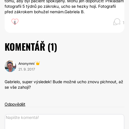
tomu, aby byl pacient spokojený. Mohu jen doporučit! Přikládám
fotografii 5 týdnů po zákroku, ucho se hezky hojí. Fotografii
před zákrokem bohužel nemám.Gabriela B.
6
1
KOMENTÁŘ (
1
)
Anonymní
21. 9. 2017
Gabrielo, super výsledek! Bude možné ucho znovu píchnout, až
se vše zahojí?
Odpovědět