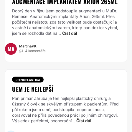
AUGMENTACE IMPLANTÁTEM ARION 265ML
Dobrý den v říjnu jsem podstoupila augmentaci u MuDr.
Remeše. Anatomickými implantáty Arion, 265ml. Přes
počáteční nejistotu zda tato velikost bude dostačující a
vlastně i anatomickým tvarem, který pan doktor vybral,
jsem se rozhodla dát na...
Číst dál
MartinaPK
MA
4 komentáře
RHINOPLASTIKA
UEM JE NEJLEPŠÍ
Pan primář Záruba je ten nejlepší plastický chirurg a
úžasný člověk se skvělým přístupem k pacientům. Před
půl rokem jsem u něj podstoupila reoperaci nosu,
opravoval ne příliš povedenou práci po jiném chirurgovi.
Výsledek perfektní, pooperační...
Číst dál