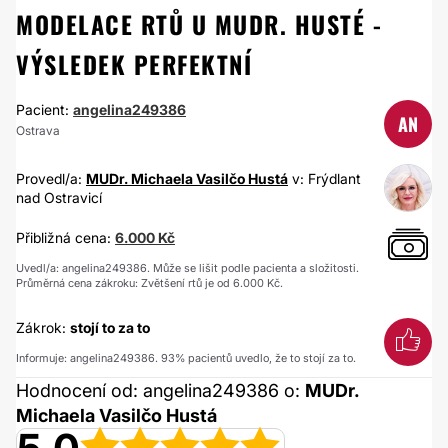
MODELACE RTŮ U MUDR. HUSTÉ -
VÝSLEDEK PERFEKTNÍ
Pacient:
angelina249386
AN
Ostrava
Provedl/a:
MUDr. Michaela Vasilčo Hustá
v: Frýdlant
nad Ostravicí
Přibližná cena:
6.000 Kč
Uvedl/a: angelina249386. Může se lišit podle pacienta a složitosti.
Průměrná cena zákroku: Zvětšení rtů je od 6.000 Kč.
Zákrok:
stojí to za to
Informuje: angelina249386. 93% pacientů uvedlo, že to stojí za to.
Hodnocení od: angelina249386 o:
MUDr.
Michaela Vasilčo Hustá