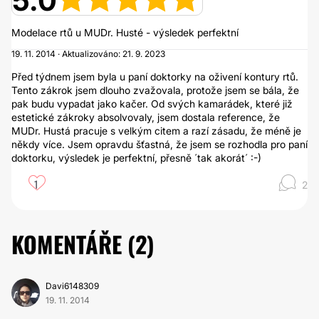
5.0
Modelace rtů u MUDr. Husté - výsledek perfektní
19. 11. 2014 · Aktualizováno: 21. 9. 2023
Před týdnem jsem byla u paní doktorky na oživení kontury rtů.
Tento zákrok jsem dlouho zvažovala, protože jsem se bála, že
pak budu vypadat jako kačer. Od svých kamarádek, které již
estetické zákroky absolvovaly, jsem dostala reference, že
MUDr. Hustá pracuje s velkým citem a razí zásadu, že méně je
někdy více. Jsem opravdu šťastná, že jsem se rozhodla pro paní
doktorku, výsledek je perfektní, přesně ´tak akorát´ :-)
1
2
KOMENTÁŘE (
2
)
Davi6148309
19. 11. 2014