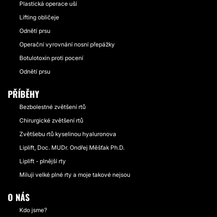
Plastická operace uší
Lifting obličeje
Odnětí prsu
Operační vyrovnání nosní přepážky
Botulotoxin proti pocení
Odnětí prsu
PŘÍBĚHY
Bezbolestné zvětšení rtů
Chirurgické zvětšení rtů
Zvětšebu rtů kyselinou hyaluronova
Liplift, Doc. MUDr. Ondřej Měšťak Ph.D.
Liplift - plnější rty
Miluji velké plné rty a moje takové nejsou
O NÁS
Kdo jsme?