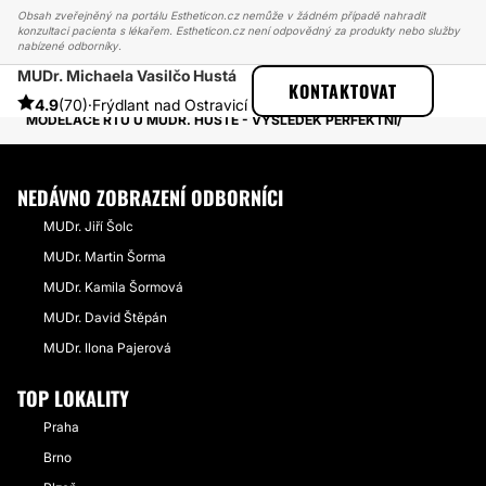
Obsah zveřejněný na portálu Estheticon.cz nemůže v žádném případě nahradit
konzultaci pacienta s lékařem. Estheticon.cz není odpovědný za produkty nebo služby
nabízené odborníky.
MUDr. Michaela Vasilčo Hustá
ESTHETICON
PŘÍBĚHY
KONTAKTOVAT
PŘÍBĚHY TÝKAJÍCÍ SE ZÁKROKU ZVĚTŠENÍ RTŮ
4.9
(70)
·
Frýdlant nad Ostravicí
MODELACE RTŮ U MUDR. HUSTÉ - VÝSLEDEK PERFEKTNÍ
NEDÁVNO ZOBRAZENÍ ODBORNÍCI
MUDr. Jiří Šolc
MUDr. Martin Šorma
MUDr. Kamila Šormová
MUDr. David Štěpán
MUDr. Ilona Pajerová
TOP LOKALITY
Praha
Brno