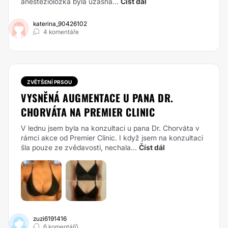
anestezioložka byla úžasná...
Číst dál
katerina_90426102
4 komentáře
ZVĚTŠENÍ PRSOU
VYSNĚNÁ AUGMENTACE U PANA DR.
CHORVÁTA NA PREMIER CLINIC
V lednu jsem byla na konzultaci u pana Dr. Chorváta v
rámci akce od Premier Clinic. I když jsem na konzultaci
šla pouze ze zvědavosti, nechala...
Číst dál
zuzi6191416
6 komentářů