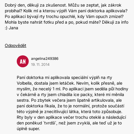
Dobrý den, děkuji za zkušenost. Můžu se zeptat, jak zákrok
probíhal? Kolik ml a kterou výplň Vám paní doktorka aplikovala?
Po aplikaci bývají rty trochu opuchlé, kdy Vám opuch zmizel?
Mohla byste nahrát fotku před a po, pokud máte? Děkuji za info
:) Jana
Odpovědět
angelina249386
AN
19. 11. 2014
Paní doktorka mi aplikovala speciální výplň na rty
Volbella, dostala jsem letáček. Nevím, kolik přesně, ale
myslím, že necelý 1 ml. Po aplikaci jsem seděla půl hodiny
v čekárně a rty jsem chladila ice packy, které mi měnila
sestra. Po zbytek večera jsem špatně artikulovala, ale
paní doktorka říkala, že to je normální, protože součástí
této výplně je znecitlivující látka, která toto způsobuje.
Rty byly v den aplikace večer trochu oteklé a následující
den poněkud ´tvrdší´, než jsem zvyklá, ale teď už je to
úplně super.