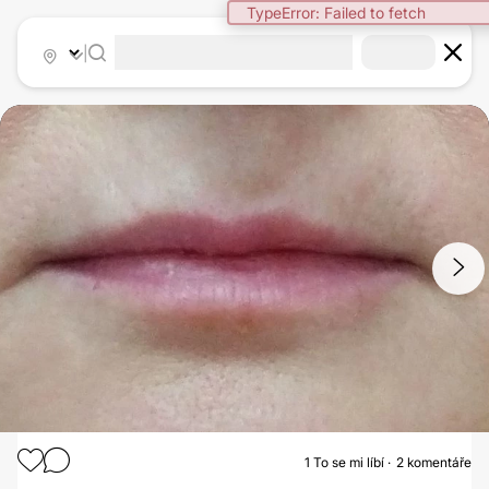
TypeError: Failed to fetch
|
1
/
2
1
To se mi líbí
2 komentáře
ZVĚTŠENÍ RTŮ