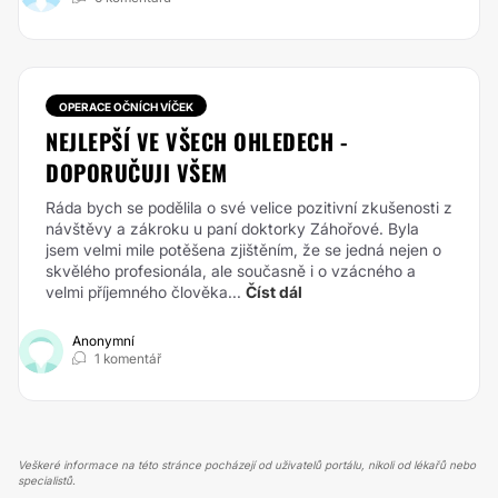
OPERACE OČNÍCH VÍČEK
NEJLEPŠÍ VE VŠECH OHLEDECH -
DOPORUČUJI VŠEM
Ráda bych se podělila o své velice pozitivní zkušenosti z
návštěvy a zákroku u paní doktorky Záhořové. Byla
jsem velmi mile potěšena zjištěním, že se jedná nejen o
skvělého profesionála, ale současně i o vzácného a
velmi příjemného člověka...
Číst dál
Anonymní
1 komentář
Veškeré informace na této stránce pocházejí od uživatelů portálu, nikoli od lékařů nebo
specialistů.