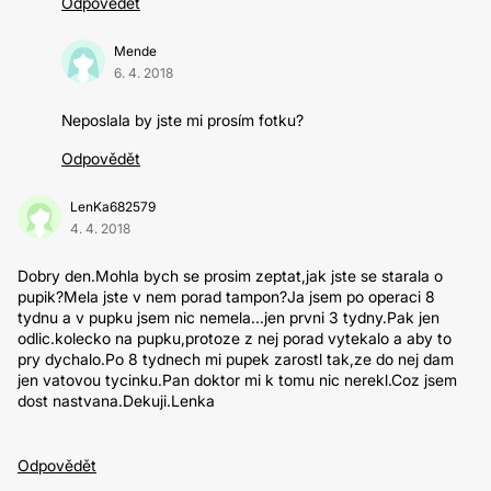
Odpovědět
Mende
6. 4. 2018
Neposlala by jste mi prosím fotku?
Odpovědět
LenKa682579
4. 4. 2018
Dobry den.Mohla bych se prosim zeptat,jak jste se starala o
pupik?Mela jste v nem porad tampon?Ja jsem po operaci 8
tydnu a v pupku jsem nic nemela...jen prvni 3 tydny.Pak jen
odlic.kolecko na pupku,protoze z nej porad vytekalo a aby to
pry dychalo.Po 8 tydnech mi pupek zarostl tak,ze do nej dam
jen vatovou tycinku.Pan doktor mi k tomu nic nerekl.Coz jsem
dost nastvana.Dekuji.Lenka
Odpovědět