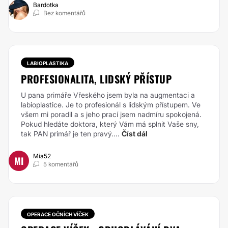
Bardotka
Bez komentářů
LABIOPLASTIKA
PROFESIONALITA, LIDSKÝ PŘÍSTUP
U pana primáře Vřeského jsem byla na augmentaci a
labioplastice. Je to profesionál s lidským přístupem. Ve
všem mi poradil a s jeho prací jsem nadmíru spokojená.
Pokud hledáte doktora, který Vám má splnit Vaše sny,
tak PAN primář je ten pravý....
Číst dál
Mia52
MI
5 komentářů
OPERACE OČNÍCH VÍČEK