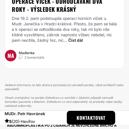
OPERACE VÍČEK - ODHODLÁVÁNÍ DVA
ROKY - VÝSLEDEK KRÁSNÝ
Dne 19.2. jsem podstoupila operaci horních víček u
Mudr. Janečka v Hradci králové. Přesto, že jsem se bála
a k operaci se odhodlávala dva roky, tak mi bylo vše
klidně vysvětleno, zákrok naprosto vůbec nebolel, nic
jsem necítila, žádný řez, nic...
Číst dál
Madlenka
MA
2 komentáře
Veškeré informace na této stránce pocházejí od uživatelů portálu, nikoli od lékařů nebo
specialistů.
Obsah zveřejněný na portálu Estheticon.cz nemůže v žádném případě nahradit
konzultaci pacienta s lékařem. Estheticon.cz není odpovědný za produkty nebo služby
nabízené odborníky.
MUDr. Petr Havránek
ESTHETICON
PŘÍBĚHY
KONTAKTOVAT
PŘÍBĚHY TÝKAJÍCÍ SE ZÁKROKU ABDOMINOPLASTIKA
5
(20)
·
Havířov
ABDOMINOPLASTIKA PO 2 CÍSAŘÍCH JE NEVZHLEDNÉ BŘICHO A