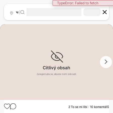
TypeError: Failed to fetch
|
1
/
2
2
To se mi líbí
10 komentářů
ABDOMINOPLASTIKA