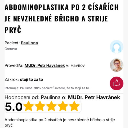
ABDOMINOPLASTIKA PO 2 CÍSAŘÍCH
JE NEVZHLEDNÉ BŘICHO A STRIJE
PRYČ
Pacient:
Paulinna
Ostrava
Provedl/a:
MUDr. Petr Havránek
v: Havířov
Zákrok:
stojí to za to
Informuje: Paulinna. 98% pacientů uvedlo, že to stojí za to.
Hodnocení od: Paulinna o:
MUDr. Petr Havránek
5.0
Abdominoplastika po 2 císařích je nevzhledné břicho a strije
pryč