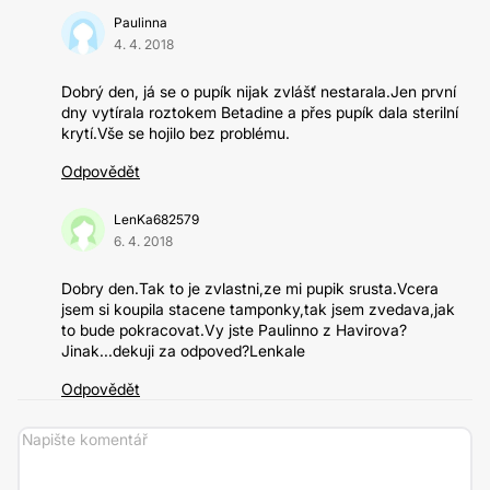
Paulinna
4. 4. 2018
Dobrý den, já se o pupík nijak zvlášť nestarala.Jen první
dny vytírala roztokem Betadine a přes pupík dala sterilní
krytí.Vše se hojilo bez problému.
Odpovědět
LenKa682579
6. 4. 2018
Dobry den.Tak to je zvlastni,ze mi pupik srusta.Vcera
jsem si koupila stacene tamponky,tak jsem zvedava,jak
to bude pokracovat.Vy jste Paulinno z Havirova?
Jinak...dekuji za odpoved?Lenkale
Odpovědět