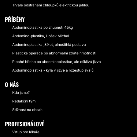
Trvalé odstranění chloupků elektrickou jehlou
PŘÍBĚHY
Abdominoplastika po zhubnutí 45kg
Abdomino-plastika, Hošek Michal
Abdominoplastika ,39let, plnoštíhlá postava
Plastické operace po abnormální ztrátě hmotnosti
Ploché břicho po abdominoplastice, ale ošklivá jizva
Abdominoplastika - kýla v jizvě a rozestup svalů
O NÁS
Kdo jsme?
Redakční tým
Stížnost na obsah
PROFESIONÁLOVÉ
Vstup pro lékaře