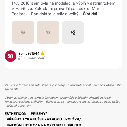
14.3.2018 jsem byla na modelaci a výplň vlastním tukem
V Havířově. Zákrok mi prováděl pan doktor Martin
Paciorek . Pan doktor je milý a velký...
Číst dál
+3
Sonia361544
SO
15 komentářů
Veškeré informace na této stránce pocházejí od uživatelů portálu, nikoli od lékařů nebo
specialistů.
Obsah zveřejněný na portálu Estheticon.cz nemůže v žádném případě nahradit
konzultaci pacienta s lékařem. Estheticon.cz není odpovědný za produkty nebo služby
nabízené odborníky.
ESTHETICON
PŘÍBĚHY
PŘÍBĚHY TÝKAJÍCÍ SE ZÁKROKU LIPOLÝZA
INJEKČNÍ LIPOLÝZA NA VYPOUKLÉ BŘICHO