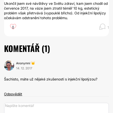
Ukončil jsem své návštěvy ve Světu zdraví, kam jsem chodil od
července 2017, na váze jsem ztratil téměř 10 kg, estetický
problém však přetrvává (vypouklé břicho). Od injekční lipolýzy
očekávám odstranění tohoto problému.
0
1
KOMENTÁŘ (
1
)
Anonymní
14. 12. 2017
Šachisto, máte už nějaké zkušenosti s injekční lipolýzou?
Odpovědět