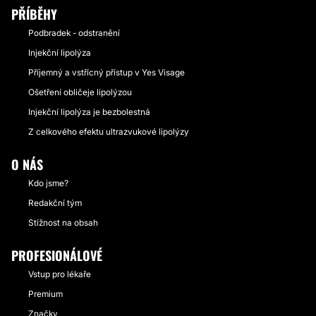
PŘÍBĚHY
Podbradek - odstranění
Injekční lipolýza
Příjemný a vstřícný přístup v Yes Visage
Ošetření obličeje lipolýzou
Injekční lipolýza je bezbolestná
Z celkového efektu ultrazvukové lipolýzy
O NÁS
Kdo jsme?
Redakční tým
Stížnost na obsah
PROFESIONÁLOVÉ
Vstup pro lékaře
Premium
Značky