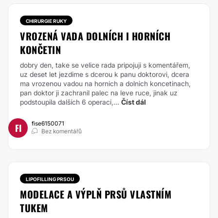
CHIRURGIE RUKY
VROZENÁ VADA DOLNÍCH I HORNÍCH
KONČETIN
dobry den, take se velice rada pripojuji s komentářem,
uz deset let jezdime s dcerou k panu doktorovi, dcera
ma vrozenou vadou na hornich a dolnich koncetinach,
pan doktor ji zachranil palec na leve ruce, jinak uz
podstoupila dalších 6 operaci,...
Číst dál
fise6150071
FI
Bez komentářů
LIPOFILLING PRSOU
MODELACE A VÝPLŇ PRSŮ VLASTNÍM
TUKEM