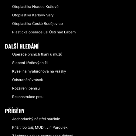
Otoplastika Hradec Králové
Otoplastika Karlovy Vary
Otoplastika České Budějovice
Plastická operace uší Ústí nad Labem
DALŠÍ HLEDÁNÍ
Operace prsních tkání u mužů
Slepení křečových žil
Kyselina hyaluronová na vrásky
Odstranění vrásek
Rozšíření penisu
Rekonstrukce prsu
PŘÍBĚHY
Jednoduchý nástřel náušnic
Přišití boltců; MUDr. Jiří Paroulek
Záchrana ruky a návrat sebevědomí