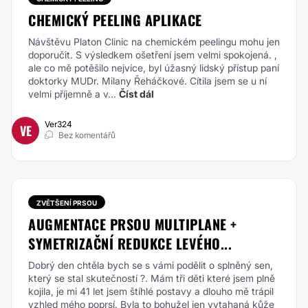
CHEMICKÝ PEELING APLIKACE
Návštěvu Platon Clinic na chemickém peelingu mohu jen
doporučit. S výsledkem ošetření jsem velmi spokojená. ,
ale co mě potěšilo nejvíce, byl úžasný lidský přístup paní
doktorky MUDr. Milany Řeháčkové. Cítila jsem se u ní
velmi příjemně a v...
Číst dál
Ver324
VE
Bez komentářů
ZVĚTŠENÍ PRSOU
AUGMENTACE PRSOU MULTIPLANE +
SYMETRIZAČNÍ REDUKCE LEVÉHO...
Dobrý den chtěla bych se s vámi podělit o splněný sen,
který se stal skutečností ?. Mám tři děti které jsem plně
kojila, je mi 41 let jsem štíhlé postavy a dlouho mě trápil
vzhled mého poprsí. Byla to bohužel jen vytahaná kůže