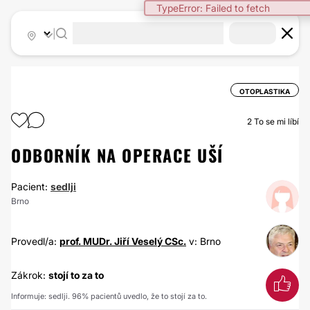
TypeError: Failed to fetch
|
OTOPLASTIKA
2
To se mi líbí
ODBORNÍK NA OPERACE UŠÍ
Pacient:
sedlji
Brno
Provedl/a:
prof. MUDr. Jiří Veselý CSc.
v: Brno
Zákrok:
stojí to za to
Informuje: sedlji. 96% pacientů uvedlo, že to stojí za to.