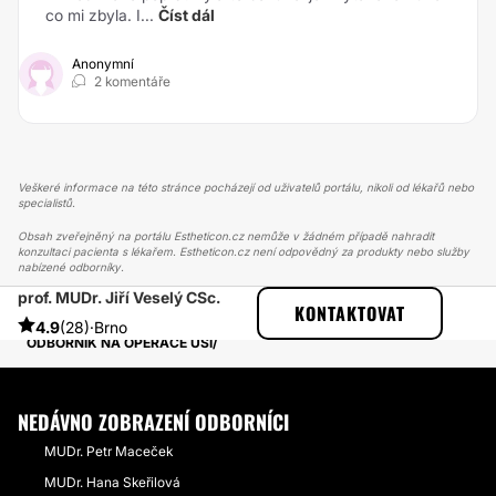
co mi zbyla. I...
Číst dál
Anonymní
2 komentáře
Veškeré informace na této stránce pocházejí od uživatelů portálu, nikoli od lékařů nebo
specialistů.
Obsah zveřejněný na portálu Estheticon.cz nemůže v žádném případě nahradit
konzultaci pacienta s lékařem. Estheticon.cz není odpovědný za produkty nebo služby
nabízené odborníky.
prof. MUDr. Jiří Veselý CSc.
ESTHETICON
PŘÍBĚHY
KONTAKTOVAT
PŘÍBĚHY TÝKAJÍCÍ SE ZÁKROKU OTOPLASTIKA
4.9
(28)
·
Brno
ODBORNÍK NA OPERACE UŠÍ
NEDÁVNO ZOBRAZENÍ ODBORNÍCI
MUDr. Petr Maceček
MUDr. Hana Skeřilová