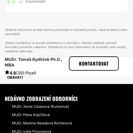
3 komentáře
Veškeré informace na této stránce pocházejí od uživatelů portálu, nikoli od lékařů nebo
specialistů.
Obsah zveřejněný na portálu Estheticon.cz nemůže v žádném případě nahradit
konzultaci pacienta s lékařem. Estheticon.cz není odpovědný za produkty nebo služby
nabízené odborníky.
MUDr. Tomáš Kydlíček Ph.D.,
ESTHETICON
PŘÍBĚHY
KONTAKTOVAT
MBA
PŘÍBĚHY TÝKAJÍCÍ SE ZÁKROKU OTOPLASTIKA
OPERACE UŠÍ, MOHU S JISTOTOU SDĚLIT, ŽE SE NENÍ ČEHO
4.8
(39)
·
Plzeň
OBÁVAT
NEDÁVNO ZOBRAZENÍ ODBORNÍCI
MUDr. Xenie Cázerová (Kučerová)
MUDr. Petra Krejčířová
MUDr. Martina Neradová Richterová
MUDr. Iveta Pivovarová