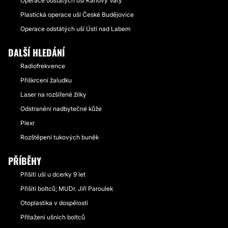
Operace odstátých uší Karlovy Vary
Plastická operace uší České Budějovice
Operace odstátých uší Ústí nad Labem
DALŠÍ HLEDÁNÍ
Radiofrekvence
Přiškrcení žaludku
Laser na rozšířené žilky
Odstranění nadbytečné kůže
Plexr
Rozštěpení tukových buněk
PŘÍBĚHY
Přišití uší u dcerky 9 let
Přišití boltců; MUDr. Jiří Paroulek
Otoplastika v dospělosti
Přitažení ušních boltců