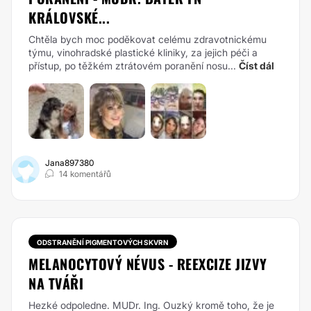
KRÁLOVSKÉ...
Chtěla bych moc poděkovat celému zdravotnickému
týmu, vinohradské plastické kliniky, za jejich péči a
přístup, po těžkém ztrátovém poranění nosu...
Číst dál
Jana897380
14 komentářů
ODSTRANĚNÍ PIGMENTOVÝCH SKVRN
MELANOCYTOVÝ NÉVUS - REEXCIZE JIZVY
NA TVÁŘI
Hezké odpoledne. MUDr. Ing. Ouzký kromě toho, že je