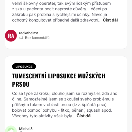
velmi šikovný operatér, tak svým lidským přístupem
získá u pacienta pocit naprosté důvěry. Léčení po
zákroku pak probíhá s rychlejšími účinky. Navíc je
ochotný konzultovat případné další zdravotní...
Číst dál
radkahelma
RA
Bez komentářů
LIPOSUKCE
TUMESCENTNÍ LIPOSUKCE MUŽSKÝCH
PRSOU
Co se týče zákroku, dlouho jsem se rozmýšlel, zda ano
či ne. Samozřejmě jsem se zkoušel svého problému s
přílišným tukem v oblasti prsou (tzv. špičatá prsa)
bojovat pomocí pohybu - fitko, běhání, squash apod.
Všechny tyto aktivity však byly...
Číst dál
Michal8