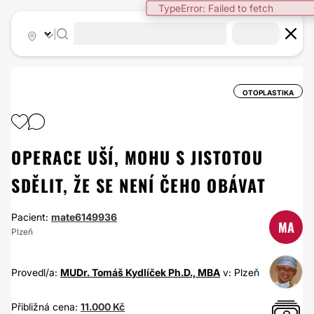
TypeError: Failed to fetch
|
OTOPLASTIKA
OPERACE UŠÍ, MOHU S JISTOTOU
SDĚLIT, ŽE SE NENÍ ČEHO OBÁVAT
Pacient:
mate6149936
MA
Plzeň
Provedl/a:
MUDr. Tomáš Kydlíček Ph.D., MBA
v: Plzeň
Přibližná cena:
11.000 Kč