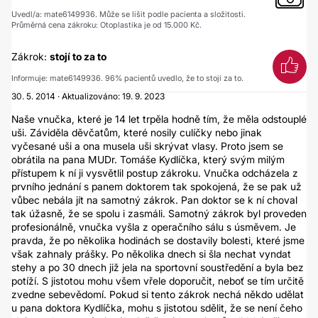
Uvedl/a: mate6149936. Může se lišit podle pacienta a složitosti.
Průměrná cena zákroku: Otoplastika je od 15.000 Kč.
Zákrok:
stojí to za to
Informuje: mate6149936. 96% pacientů uvedlo, že to stojí za to.
30. 5. 2014 · Aktualizováno: 19. 9. 2023
Naše vnučka, které je 14 let trpěla hodně tím, že měla odstouplé
uši. Záviděla děvčatům, které nosily culíčky nebo jinak
vyčesané uši a ona musela uši skrývat vlasy. Proto jsem se
obrátila na pana MUDr. Tomáše Kydlíčka, který svým milým
přístupem k ní ji vysvětlil postup zákroku. Vnučka odcházela z
prvního jednání s panem doktorem tak spokojená, že se pak už
vůbec nebála jít na samotný zákrok. Pan doktor se k ní choval
tak úžasně, že se spolu i zasmáli. Samotný zákrok byl proveden
profesionálně, vnučka vyšla z operačního sálu s úsměvem. Je
pravda, že po několika hodinách se dostavily bolesti, které jsme
však zahnaly prášky. Po několika dnech si šla nechat vyndat
stehy a po 30 dnech již jela na sportovní soustředění a byla bez
potíží. S jistotou mohu všem vřele doporučit, neboť se tím určitě
zvedne sebevědomí. Pokud si tento zákrok nechá někdo udělat
u pana doktora Kydlíčka, mohu s jistotou sdělit, že se není čeho