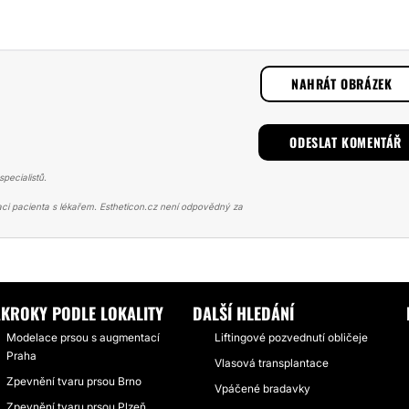
NAHRÁT OBRÁZEK
pecialistů.
ci pacienta s lékařem. Estheticon.cz není odpovědný za
CE PRSOU S AUGMENTACÍ
NA PRSA SE CHODI K PAYEROVI
ÁKROKY PODLE LOKALITY
DALŠÍ HLEDÁNÍ
Modelace prsou s augmentací
Liftingové pozvednutí obličeje
Praha
Vlasová transplantace
Zpevnění tvaru prsou Brno
Vpáčené bradavky
Zpevnění tvaru prsou Plzeň