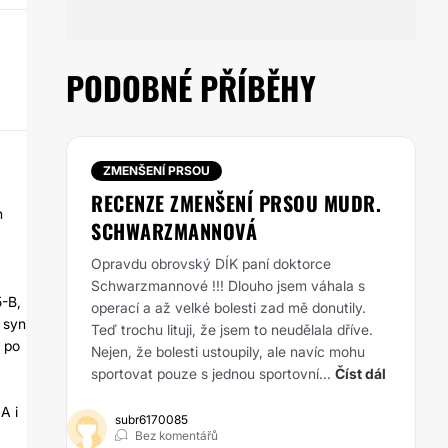
PODOBNÉ PŘÍBĚHY
ZMENŠENÍ PRSOU
RECENZE ZMENŠENÍ PRSOU MUDR.
h
SCHWARZMANNOVÁ
Opravdu obrovský DÍK paní doktorce
Schwarzmannové !!! Dlouho jsem váhala s
5-B,
operací a až velké bolesti zad mě donutily.
y syn
Teď trochu lituji, že jsem to neudělala dříve.
 po
Nejen, že bolesti ustoupily, ale navíc mohu
sportovat pouze s jednou sportovní...
Číst dál
A i
subr6170085
Bez komentářů