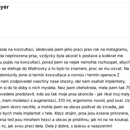
yer
la na konzultaci, sledovala jsem jeho praci pres rok na instagramu,
edela neprirozena prsa, vzdycky byla akorat k postave a kolikrat me
mu pujdu na konzultaci, porad jsem se nejak nemohla rozhoupat, abyc
e se stehuje do Waltrovky a to bylo to znameni, proc se mu ozvat. Na
 domluvily jsme si termin konzultace a rovnou i termin operace.Z
 nam zodpovedel vsechny nase otazky, dal nam osahat implantaty,
jsem si do te doby o nich myslela. Nez jsem otehotnela, mela jsem tak 7
vedete predstavit, kde asi tak moje prsa skoncila - jak rikal muj mal
9, mam modelaci s augmentaci, 310 ml, ergonomix round, pod sval. Uz
 jsem skoro necitila, a mohla jsem se obcas podivat do zrcadla, jak
e bych mela implantat v tele. Kdyz stojim, prsa jsou krasne prirozena,
prsa ted jsou mnohem hezci a obcas je pristihnu, jak mi na ne koukaji. 
o, jak svou praci dela. Dela ji dobre, s laskou a nasazením!