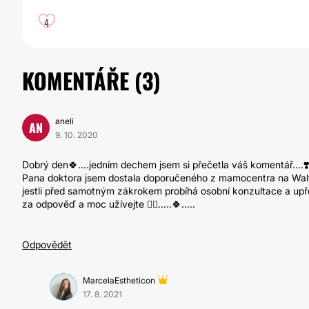
4
KOMENTÁŘE (
3
)
aneli
AN
9. 10. 2020
Dobrý den🍀....jedním dechem jsem si přečetla váš komentář....❣️
Pana doktora jsem dostala doporučeného z mamocentra na Waltrovc
jestli před samotným zákrokem probíhá osobní konzultace a upře
za odpověď a moc užívejte ✊🏽.....🍀.....
Odpovědět
MarcelaEstheticon
17. 8. 2021