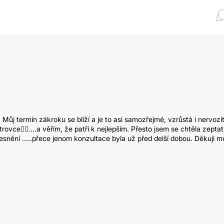
 Můj termín zákroku se blíží a je to asi samozřejmé, vzrůstá i nervozi
e👍🏽....a věřím, že patří k nejlepším. Přesto jsem se chtěla zeptat
snění .....přece jenom konzultace byla už před delší dobou. Děkuji m