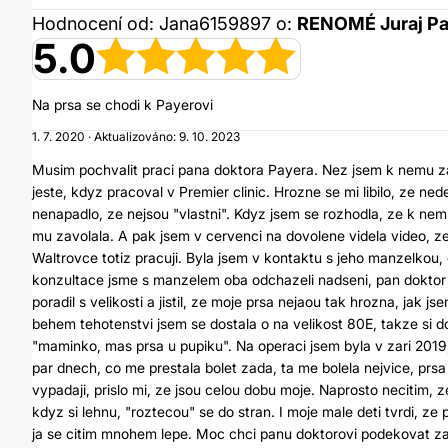
Hodnocení od: Jana6159897 o:
RENOMÉ Juraj Pa
5.0
Na prsa se chodi k Payerovi
1. 7. 2020 · Aktualizováno: 9. 10. 2023
Musim pochvalit praci pana doktora Payera. Nez jsem k nemu zas
jeste, kdyz pracoval v Premier clinic. Hrozne se mi libilo, ze n
nenapadlo, ze nejsou "vlastni". Kdyz jsem se rozhodla, ze k ne
mu zavolala. A pak jsem v cervenci na dovolene videla video, z
Waltrovce totiz pracuji. Byla jsem v kontaktu s jeho manzelkou,
konzultace jsme s manzelem oba odchazeli nadseni, pan doktor
poradil s velikosti a jistil, ze moje prsa nejaou tak hrozna, jak 
behem tehotenstvi jsem se dostala o na velikost 80E, takze si do
"maminko, mas prsa u pupiku". Na operaci jsem byla v zari 201
par dnech, co me prestala bolet zada, ta me bolela nejvice, prsa
vypadaji, prislo mi, ze jsou celou dobu moje. Naprosto necitim, z
kdyz si lehnu, "roztecou" se do stran. I moje male deti tvrdi, ze 
ja se citim mnohem lepe. Moc chci panu doktorovi podekovat za t