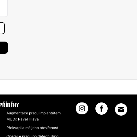
PŘÍBĚHY
Augmentace prsou implantátem.
MUDr. Pavel Hlava
Překvapila mě jeho otevřenost
Operace prsou po dětech Brno,