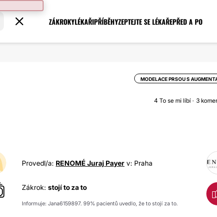
ZÁKROKY
LÉKAŘI
PŘÍBĚHY
ZEPTEJTE SE LÉKAŘE
PŘED A PO
MODELACE PRSOU S AUGMENT
4
To se mi líbí
3 kome
Provedl/a:
RENOMÉ Juraj Payer
v: Praha
Zákrok:
stojí to za to
Informuje: Jana6159897. 99% pacientů uvedlo, že to stojí za to.