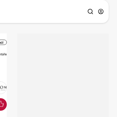
ACÍ
ntáře