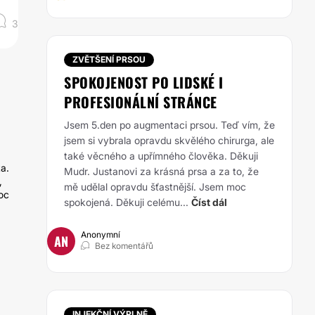
3
ZVĚTŠENÍ PRSOU
SPOKOJENOST PO LIDSKÉ I
PROFESIONÁLNÍ STRÁNCE
Jsem 5.den po augmentaci prsou. Teď vím, že
jsem si vybrala opravdu skvělého chirurga, ale
také věcného a upřímného člověka. Děkuji
ta.
Mudr. Justanovi za krásná prsa a za to, že
,
mě udělal opravdu šťastnější. Jsem moc
oc
spokojená. Děkuji celému...
Číst dál
Anonymní
AN
Bez komentářů
INJEKČNÍ VÝPLNĚ