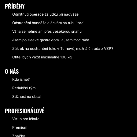
PŘÍBĚHY
Odmítnutí operace žaludku při nadváze
Odstranění bandáže a čekám na tubulizaci
Váha se nehne ani přes vešekerou snahu
Jsem po sleeve gastrektomii a jsem moc ráda
Zákrok na odstranění tuku v Turnově, možná úhrada z VZP?
Chtěl bych vážit maximálně 100 kg
O NÁS
Kdo jsme?
Redakční tým
Stížnost na obsah
PROFESIONÁLOVÉ
Vstup pro lékaře
Premium
Značky