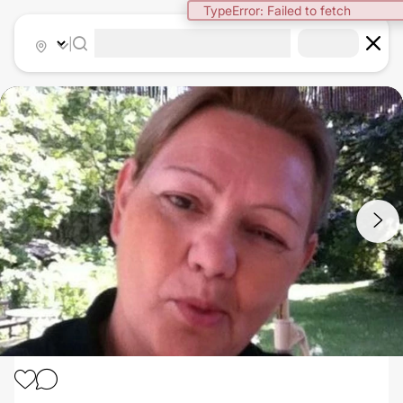
TypeError: Failed to fetch
|
1
/
2
PLIKACE ŽALUDKU