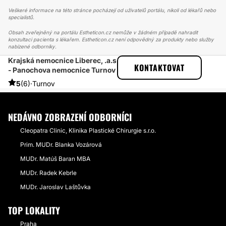
Veškeré informace na této stránce pocházejí od uživatelů portálu, nikoli od lékařů nebo
specialistů.
Obsah zveřejněný na portálu Estheticon.cz nemůže v žádném případě nahradit
konzultaci pacienta s lékařem. Estheticon.cz není odpovědný za produkty nebo služby
nabízené odborníky.
Krajská nemocnice Liberec, .a.s
ESTHETICON
PŘÍBĚHY
KONTAKTOVAT
- Panochova nemocnice Turnov
PŘÍBĚHY TÝKAJÍCÍ SE ZÁKROKU PLIKACE ŽALUDKU
REDUKCE VÁHY BANDÁŽÍ ŽALUDKU
5
(6)
·
Turnov
NEDÁVNO ZOBRAZENÍ ODBORNÍCI
Cleopatra Clinic, Klinika Plastické Chirurgie s.r.o.
Prim. MUDr. Blanka Vozárová
MUDr. Matúš Baran MBA
MUDr. Radek Kebrle
MUDr. Jaroslav Laštůvka
TOP LOKALITY
Praha