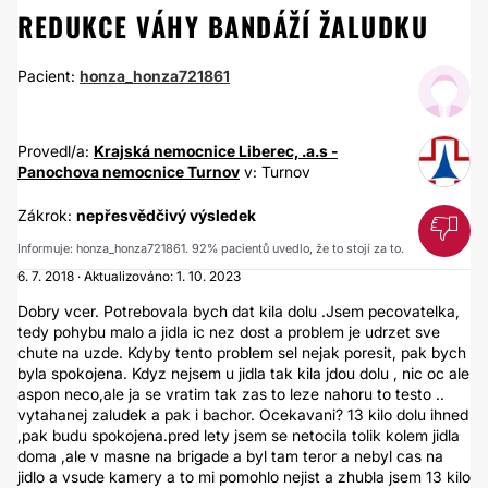
REDUKCE VÁHY BANDÁŽÍ ŽALUDKU
Pacient:
honza_honza721861
Provedl/a:
Krajská nemocnice Liberec, .a.s -
Panochova nemocnice Turnov
v: Turnov
Zákrok:
nepřesvědčivý výsledek
Informuje: honza_honza721861. 92% pacientů uvedlo, že to stojí za to.
6. 7. 2018 · Aktualizováno: 1. 10. 2023
Dobry vcer. Potrebovala bych dat kila dolu .Jsem pecovatelka,
tedy pohybu malo a jidla ic nez dost a problem je udrzet sve
chute na uzde. Kdyby tento problem sel nejak poresit, pak bych
byla spokojena. Kdyz nejsem u jidla tak kila jdou dolu , nic oc ale
aspon neco,ale ja se vratim tak zas to leze nahoru to testo ..
vytahanej zaludek a pak i bachor. Ocekavani? 13 kilo dolu ihned
,pak budu spokojena.pred lety jsem se netocila tolik kolem jidla
doma ,ale v masne na brigade a byl tam teror a nebyl cas na
jidlo a vsude kamery a to mi pomohlo nejist a zhubla jsem 13 kilo