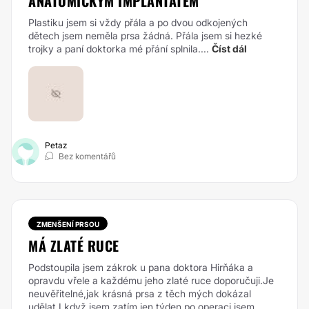
ANATOMICKÝM IMPLANTÁTEM
Plastiku jsem si vždy přála a po dvou odkojených
dětech jsem neměla prsa žádná. Přála jsem si hezké
trojky a paní doktorka mé přání splnila....
Číst dál
Petaz
Bez komentářů
ZMENŠENÍ PRSOU
MÁ ZLATÉ RUCE
Podstoupila jsem zákrok u pana doktora Hirňáka a
opravdu vřele a každému jeho zlaté ruce doporučuji.Je
neuvěřitelné,jak krásná prsa z těch mých dokázal
udělat.I když jsem zatím jen týden po operaci,jsem