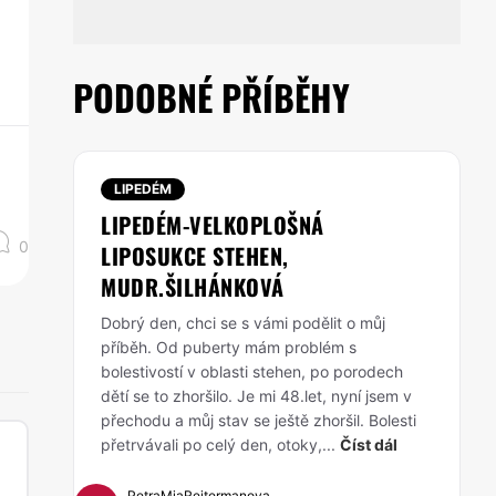
PODOBNÉ PŘÍBĚHY
LIPEDÉM
LIPEDÉM-VELKOPLOŠNÁ
0
LIPOSUKCE STEHEN,
MUDR.ŠILHÁNKOVÁ
Dobrý den, chci se s vámi podělit o můj
příběh. Od puberty mám problém s
bolestivostí v oblasti stehen, po porodech
dětí se to zhoršilo. Je mi 48.let, nyní jsem v
přechodu a můj stav se ještě zhoršil. Bolesti
přetrvávali po celý den, otoky,...
Číst dál
PetraMiaReitermanova