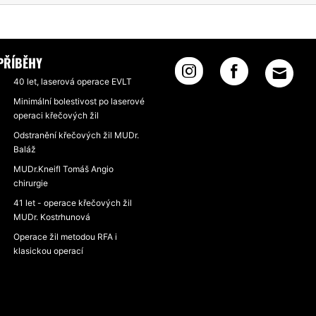
NESCHOPENKY
PŘÍBĚHY
40 let, laserová operace EVLT
Minimální bolestivost po laserové
operaci křečových žil
Odstranění křečových žil MUDr.
Baláž
MUDr.Kneifl Tomáš Angio
chirurgie
41 let - operace křečových žil
MUDr. Kostrhunová
Operace žil metodou RFA i
klasickou operací