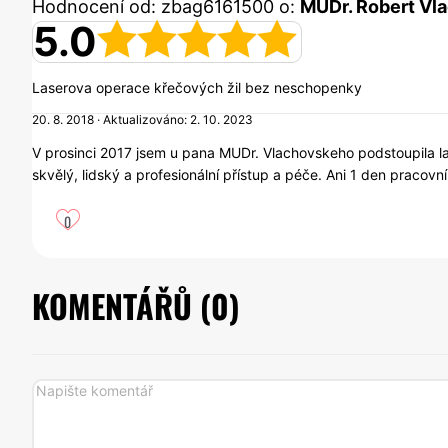
Hodnocení od: zbag6161500 o:
MUDr. Robert Vl
5.0
Laserova operace křečových žil bez neschopenky
20. 8. 2018 · Aktualizováno: 2. 10. 2023
V prosinci 2017 jsem u pana MUDr. Vlachovskeho podstoupila la
skvělý, lidský a profesionální přístup a péče. Ani 1 den pracov
0
KOMENTÁŘŮ (
0
)