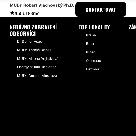
MUDr. Robert Vlachovský Ph.D.
ESTHETICON
PŘÍBĚHY
PŘÍBĚHY TÝKAJÍCÍ SE ZÁKROKU LASEROV
KONTAKTOVAT
4.9
(61)
·
Brno
NEDÁVNO ZOBRAZENÍ
TOP LOKALITY
ZÁ
ODBORNÍCI
Praha
Dr Samer Asad
Brno
MUDr. Tomáš Beneš
Plzeň
MUDr. Milena Vojtíšková
Olomouc
Energy studio Jablonec
Ostrava
MUDr. Andrea Musilová