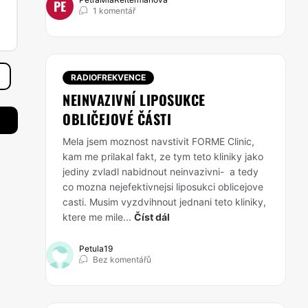
PE
1 komentář
RADIOFREKVENCE
NEINVAZIVNÍ LIPOSUKCE
OBLIČEJOVÉ ČÁSTI
Mela jsem moznost navstivit FORME Clinic,
kam me prilakal fakt, ze tym teto kliniky jako
jediny zvladl nabidnout neinvazivni- a tedy
co mozna nejefektivnejsi liposukci oblicejove
casti. Musim vyzdvihnout jednani teto kliniky,
ktere me mile...
Číst dál
Petula19
Bez komentářů