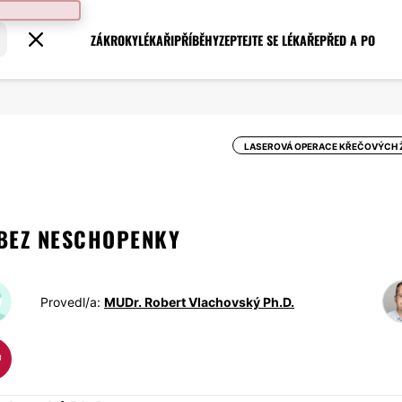
ZÁKROKY
LÉKAŘI
PŘÍBĚHY
ZEPTEJTE SE LÉKAŘE
PŘED A PO
LASEROVÁ OPERACE KŘEČOVÝCH 
BEZ NESCHOPENKY
Provedl/a:
MUDr. Robert Vlachovský Ph.D.