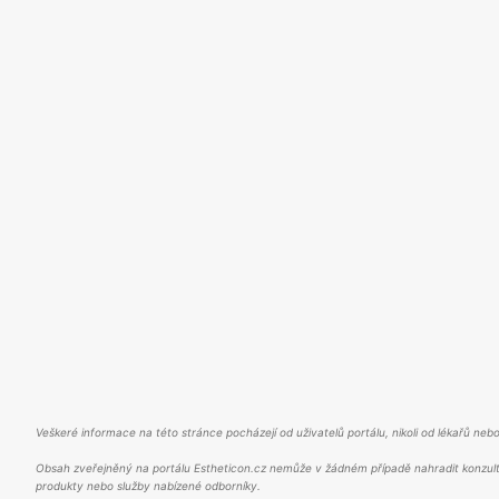
Veškeré informace na této stránce pocházejí od uživatelů portálu, nikoli od lékařů nebo
Obsah zveřejněný na portálu Estheticon.cz nemůže v žádném případě nahradit konzult
produkty nebo služby nabízené odborníky.