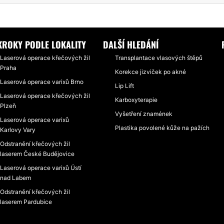
Á OPERACE KŘEČOVÝCH ŽIL
LASEROVA OPERACE KŘEČOVÝCH ŽIL BEZ 
KROKY PODLE LOKALITY
DALŠÍ HLEDÁNÍ
Laserová operace křečových žil
Transplantace vlasových štěpů
Praha
Korekce jizviček po akné
Laserová operace varixů Brno
Lip Lift
Laserová operace křečových žil
Karboxyterapie
Plzeň
Vyšetření znamének
Laserová operace varixů
Plastika povolené kůže na pažích
Karlovy Vary
Odstranění křečových žil
laserem České Budějovice
Laserová operace varixů Ústí
nad Labem
Odstranění křečových žil
laserem Pardubice