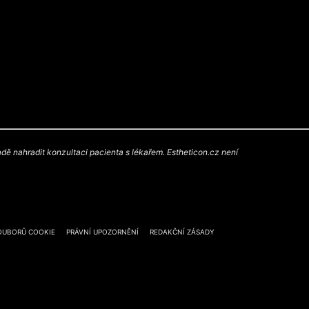
ě nahradit konzultaci pacienta s lékařem. Estheticon.cz není
OUBORŮ COOKIE
PRÁVNÍ UPOZORNĚNÍ
REDAKČNÍ ZÁSADY