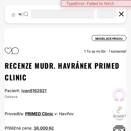
TypeError: Failed to fetch
|
MODELACE PRSOU
1
To se mi líbí
1 komentář
RECENZE MUDR. HAVRÁNEK PRIMED
CLINIC
Pacient:
ivan6162921
Ostrava
Provedl/a:
PRIMED Clinic
v: Havířov
Přibližná cena:
36.000 Kč