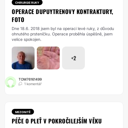
CHIRURGIE RUKY
OPERACE DUPUYTRENOVY KONTRAKTURY,
FOTO
Dne 18.6. 2018 jsem byl na operaci levé ruky, z důvodu
ohnutého prsteníčku. Operace proběhla úspěšně, jsem
velice spokojen.
+2
TOM76161499
1 komentář
MEZONITĚ
PÉČE O PLEŤ V POKROČILEJŠÍM VĚKU