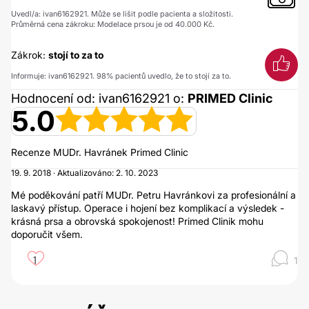
Uvedl/a: ivan6162921. Může se lišit podle pacienta a složitosti.
Průměrná cena zákroku: Modelace prsou je od 40.000 Kč.
Zákrok:
stojí to za to
Informuje: ivan6162921. 98% pacientů uvedlo, že to stojí za to.
Hodnocení od: ivan6162921 o:
PRIMED Clinic
5.0
Recenze MUDr. Havránek Primed Clinic
19. 9. 2018 · Aktualizováno: 2. 10. 2023
Mé poděkování patří MUDr. Petru Havránkovi za profesionální a
laskavý přístup. Operace i hojení bez komplikací a výsledek -
krásná prsa a obrovská spokojenost! Primed Clinik mohu
doporučit všem.
1
1