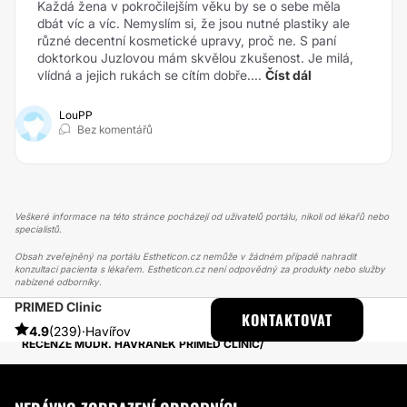
Každá žena v pokročilejším věku by se o sebe měla
dbát víc a víc. Nemyslím si, že jsou nutné plastiky ale
různé decentní kosmetické upravy, proč ne. S paní
doktorkou Juzlovou mám skvělou zkušenost. Je milá,
vlídná a jejich rukách se cítím dobře....
Číst dál
LouPP
Bez komentářů
Veškeré informace na této stránce pocházejí od uživatelů portálu, nikoli od lékařů nebo
specialistů.
Obsah zveřejněný na portálu Estheticon.cz nemůže v žádném případě nahradit
konzultaci pacienta s lékařem. Estheticon.cz není odpovědný za produkty nebo služby
nabízené odborníky.
PRIMED Clinic
ESTHETICON
PŘÍBĚHY
KONTAKTOVAT
PŘÍBĚHY TÝKAJÍCÍ SE ZÁKROKU MODELACE PRSOU
4.9
(239)
·
Havířov
RECENZE MUDR. HAVRÁNEK PRIMED CLINIC