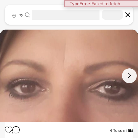
TypeError: Failed to fetch
|
1
/
3
4
To se mi líbí
OPERACE HORNÍCH VÍČEK