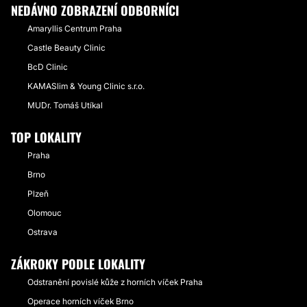
NEDÁVNO ZOBRAZENÍ ODBORNÍCI
Amaryllis Centrum Praha
Castle Beauty Clinic
BcD Clinic
KAMASlim & Young Clinic s.r.o.
MUDr. Tomáš Utíkal
TOP LOKALITY
Praha
Brno
Plzeň
Olomouc
Ostrava
ZÁKROKY PODLE LOKALITY
Odstranění povislé kůže z horních víček Praha
Operace horních víček Brno