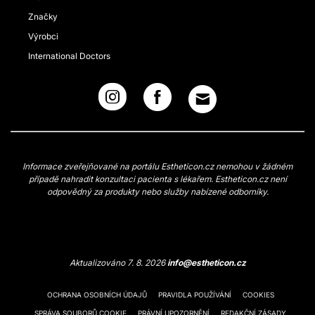
Značky
Výrobci
International Doctors
Informace zveřejňované na portálu Estheticon.cz nemohou v žádném
případě nahradit konzultaci pacienta s lékařem. Estheticon.cz není
odpovědný za produkty nebo služby nabízené odborníky.
Aktualizováno 7. 8. 2026
info@estheticon.cz
OCHRANA OSOBNÍCH ÚDAJŮ
PRAVIDLA POUŽÍVÁNÍ
COOKIES
SPRÁVA SOUBORŮ COOKIE
PRÁVNÍ UPOZORNĚNÍ
REDAKČNÍ ZÁSADY