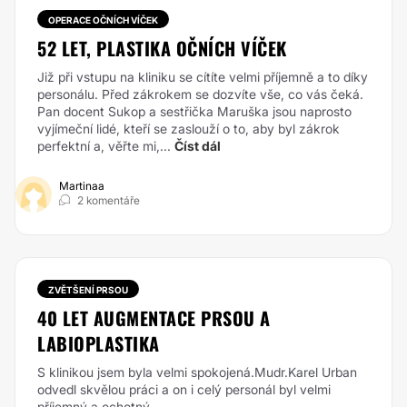
OPERACE OČNÍCH VÍČEK
52 LET, PLASTIKA OČNÍCH VÍČEK
Již při vstupu na kliniku se cítíte velmi příjemně a to díky
personálu. Před zákrokem se dozvíte vše, co vás čeká.
Pan docent Sukop a sestřička Maruška jsou naprosto
vyjímeční lidé, kteří se zaslouží o to, aby byl zákrok
perfektní a, věřte mi,...
Číst dál
Martinaa
2 komentáře
ZVĚTŠENÍ PRSOU
40 LET AUGMENTACE PRSOU A
LABIOPLASTIKA
S klinikou jsem byla velmi spokojená.Mudr.Karel Urban
odvedl skvělou práci a on i celý personál byl velmi
příjemný a ochotný.