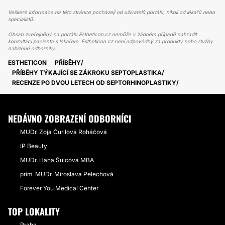
Veškeré informace na této stránce pocházejí od uživatelů portálu, nikoli od lékařů nebo
specialistů.
Obsah zveřejněný na portálu Estheticon.cz nemůže v žádném případě nahradit
konzultaci pacienta s lékařem. Estheticon.cz není odpovědný za produkty nebo služby
nabízené odborníky.
ESTHETICON
PŘÍBĚHY
PŘÍBĚHY TÝKAJÍCÍ SE ZÁKROKU SEPTOPLASTIKA
RECENZE PO DVOU LETECH OD SEPTORHINOPLASTIKY
NEDÁVNO ZOBRAZENÍ ODBORNÍCI
MUDr. Zoja Čurilová Roháčová
IP Beauty
MUDr. Hana Šulcová MBA
prim. MUDr. Miroslava Pelechová
Forever You Medical Center
TOP LOKALITY
Praha