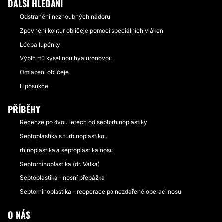
DALŠÍ HLEDÁNÍ
Odstranění nezhoubných nádorů
Zpevnění kontur obličeje pomocí speciálních vláken
Léčba lupénky
Výplň rtů kyselinou hyaluronovou
Omlazení obličeje
Liposukce
PŘÍBĚHY
Recenze po dvou letech od septorhinoplastiky
Septoplastika s turbinoplastikou
rhinoplastika a septoplastika nosu
Septorhinoplastika (dr. Válka)
Septoplastika - nosní přepážka
Septorhinoplastika - reoperace po nezdařené operaci nosu
O NÁS