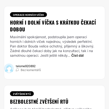
OPERACE HORNÍCH VÍČEK
HORNÍ I DOLNÍ VÍČKA S KRÁTKOU ČEKACÍ
DOBOU
Maximální spokojenost, podstoupila jsem operaci
horních i dolních víček najednou, výsledek perfektní.
Pan doktor Bouda velice ochotný, příjemný a šikovný.
Žádné dlouhé čekací doby jak na konzultaci, tak i na
samotnou operaci. Jestli ještě někdy...
Číst dál
talome920892
Bez komentářů
ZVĚTŠENÍ RTŮ
BEZBOLESTNÉ ZVĚTŠENÍ RTŮ