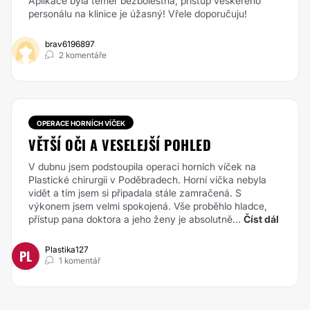
Aplikace byla téměř bezbolestná, přístup veškerého
personálu na klinice je úžasný! Vřele doporučuju!
brav6196897
2 komentáře
OPERACE HORNÍCH VÍČEK
VĚTŠÍ OČI A VESELEJŠÍ POHLED
V dubnu jsem podstoupila operaci horních víček na
Plastické chirurgii v Poděbradech. Horní víčka nebyla
vidět a tím jsem si připadala stále zamračená. S
výkonem jsem velmi spokojená. Vše proběhlo hladce,
přístup pana doktora a jeho ženy je absolutně...
Číst dál
Plastika127
PL
1 komentář