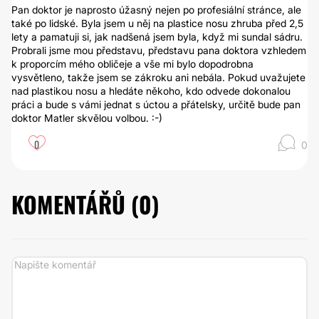
Pan doktor je naprosto úžasný nejen po profesiální stránce, ale
také po lidské. Byla jsem u něj na plastice nosu zhruba před 2,5
lety a pamatuji si, jak nadšená jsem byla, když mi sundal sádru.
Probrali jsme mou představu, představu pana doktora vzhledem
k proporcím mého obličeje a vše mi bylo dopodrobna
vysvětleno, takže jsem se zákroku ani nebála. Pokud uvažujete
nad plastikou nosu a hledáte někoho, kdo odvede dokonalou
práci a bude s vámi jednat s úctou a přátelsky, určitě bude pan
doktor Matler skvělou volbou. :-)
0
0
KOMENTÁŘŮ (
0
)