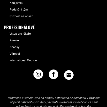
Kdo jsme?
Redakční tým
Stížnost na obsah
PROFESIONÁLOVÉ
Vstup pro lékaře
Premium
Značky
Výrobci
International Doctors
Informace zveřejňované na portálu Estheticon.cz nemohou v žádném
případě nahradit konzultaci pacienta s lékařem. Estheticon.cz není
odpovědný za produkty nebo služby nabízené odborníky.