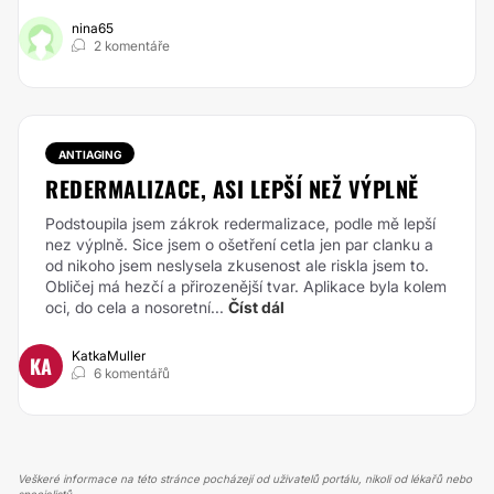
nina65
2 komentáře
ANTIAGING
REDERMALIZACE, ASI LEPŠÍ NEŽ VÝPLNĚ
Podstoupila jsem zákrok redermalizace, podle mě lepší
nez výplně. Sice jsem o ošetření cetla jen par clanku a
od nikoho jsem neslysela zkusenost ale riskla jsem to.
Obličej má hezčí a přirozenější tvar. Aplikace byla kolem
oci, do cela a nosoretní...
Číst dál
KatkaMuller
KA
6 komentářů
Veškeré informace na této stránce pocházejí od uživatelů portálu, nikoli od lékařů nebo