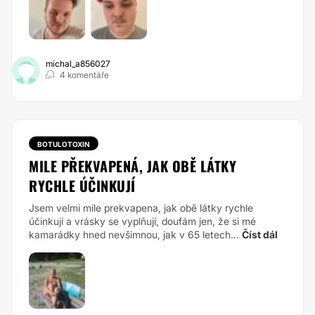
michal_a856027
4 komentáře
BOTULOTOXIN
MILE PŘEKVAPENÁ, JAK OBĚ LÁTKY
RYCHLE ÚČINKUJÍ
Jsem velmi mile prekvapena, jak obě látky rychle
účinkují a vrásky se vyplňují, doufám jen, že si mé
kamarádky hned nevšimnou, jak v 65 letech...
Číst dál