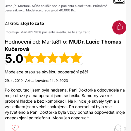
Uvedl/a: Marta81. Může se lišit podle pacienta a složitosti. Průměrná
cena zákroku: Modelace prsou je od 40.000 Kč.
Zákrok:
stojí to za to
Informuje: Marta81. 98% pacientů uvedlo, že to stojí za to.
Hodnocení od: Marta81 o:
MUDr. Lucie Thomas
Kučerová
5.0
Modelace prsou se skvělou pooperační péčí
29. 4. 2019 · Aktualizováno: 14. 9. 2023
Po konzultaci jsem byla nadsena, Pani Doktorka odpovedela na
moje otazky a na operaci jsem se tesila. Samotny zakrok
probehl hladce a bez komplikaci. Na klinice je skvely tym a s
vysledkem jsem velmi spokojena. Po operaci mi bylo vse
vysvetleno a Pani Doktorka byla vzdy ochotna odpovedet moje
znepokojeni po telefonu. Mohu jen doporucit.
1
0