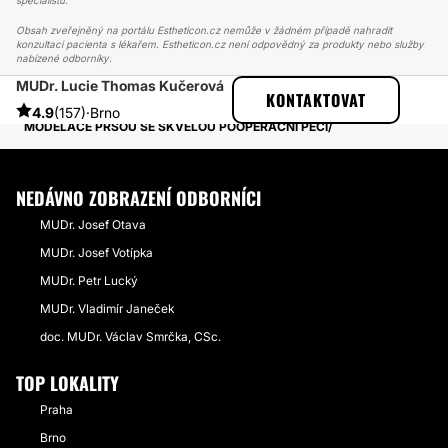
specialistů.
Obsah zveřejněný na portálu Estheticon.cz nemůže v žádném případě nahradit
konzultaci pacienta s lékařem. Estheticon.cz není odpovědný za produkty nebo služby
nabízené odborníky.
MUDr. Lucie Thomas Kučerová
ESTHETICON
PŘÍBĚHY
KONTAKTOVAT
PŘÍBĚHY TÝKAJÍCÍ SE ZÁKROKU MODELACE PRSOU
4.9
(157)
·
Brno
MODELACE PRSOU SE SKVĚLOU POOPERAČNÍ PÉČÍ
NEDÁVNO ZOBRAZENÍ ODBORNÍCI
MUDr. Josef Otava
MUDr. Josef Votípka
MUDr. Petr Lucký
MUDr. Vladimír Janeček
doc. MUDr. Václav Smrčka, CSc.
TOP LOKALITY
Praha
Brno