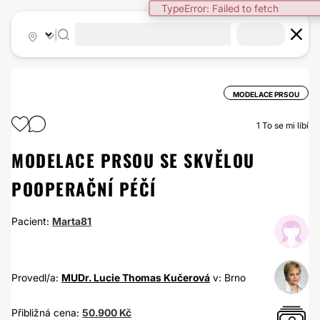
TypeError: Failed to fetch
|
MODELACE PRSOU
1
To se mi líbí
MODELACE PRSOU SE SKVĚLOU
POOPERAČNÍ PÉČÍ
Pacient:
Marta81
Provedl/a:
MUDr. Lucie Thomas Kučerová
v: Brno
Přibližná cena:
50.900 Kč