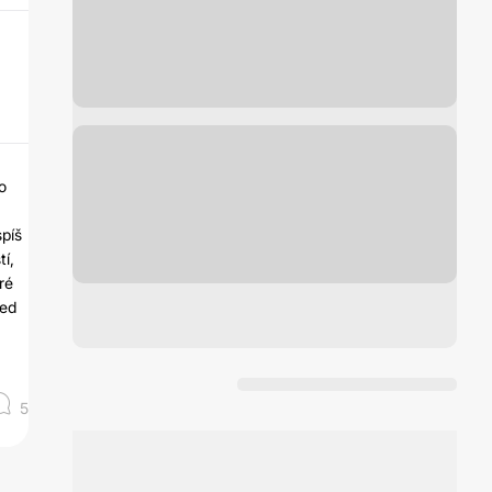
o
spíš
í,
ré
ned
5