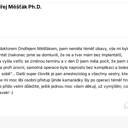
řej Měšťák Ph.D.
m doktorem Ondřejem Měšťákem, jsem neměla téměř obavy, vše mi byl
antát (nakonec jsme se domluvili, že ne a tvar mám bez implantátů,
ika vyšla vstříc se změnou termínu a v den D jsem měla pocit, že jsem 
 profi úrovni, samotná operace byla naprosto bez komplikací a bolest
sobě”... Další super člověk je pan anesteziolog a všechny sestry, kte
 se mi moc líbí osobní přístup (jinde kamarádky šly po operaci téměř h
i přišlo velmi důležité, ještě jednou moc všem děkuji, už vymýšlím, co
vek! :)