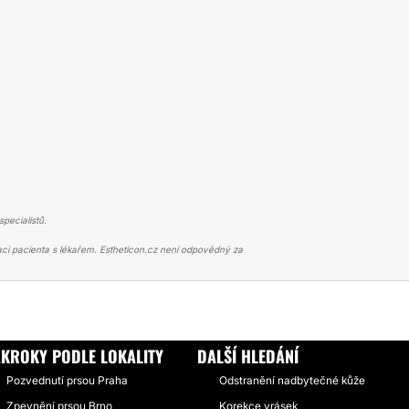
pecialistů.
ci pacienta s lékařem. Estheticon.cz není odpovědný za
CE PRSOU
MODELACE A ZMENŠENÍ PRSOU BEZ IMPLANTÁTU
ÁKROKY PODLE LOKALITY
DALŠÍ HLEDÁNÍ
Pozvednutí prsou Praha
Odstranění nadbytečné kůže
Zpevnění prsou Brno
Korekce vrásek