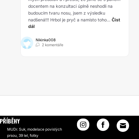
docentem na konzultaci úplně neshodli na
budoucím tvaru nosu, jsem z výsledku
nadšená!!! Hrbol je pryč a namísto toho...
Číst
dál
Nikinka008
2 komentáře
PŘÍBĚHY
MUDr. Suk, modelace povislých
prsou, 39 lel, fotky