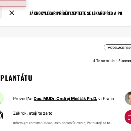
ZÁKROKY
LÉKAŘI
PŘÍBĚHY
ZEPTEJTE SE LÉKAŘE
PŘED A PO
MODELACE PRS
4
To se mi líbí
5 kome
MPLANTÁTU
Provedl/a:
Doc. MUDr. Ondřej Měšťák Ph.D.
v: Praha
Zákrok:
stojí to za to
Informuje: karolina806812. 98% pacientů uvedlo, že to stojí za to.