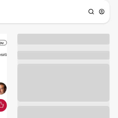
OU
ntářů