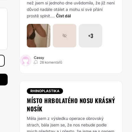
než jsem si jednoho dne uvědomila, že již není
důvod nadále otálet a mohu si své přání
prostě splnit....
Číst dál
+3
Cassy
28 komentářů
RHINOPLASTIKA
MÍSTO HRBOLATÉHO NOSU KRÁSNÝ
NOSÍK
Měla jsem z výsledku operace obrovský
strach, bála jsem se, že nos nebude podle
mých představ a i přesto, že jsme se s panem