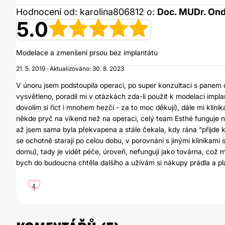
Hodnocení od: karolina806812 o:
Doc. MUDr. Ond
5.0
Modelace a zmenšení prsou bez implantátu
21. 5. 2019 · Aktualizováno: 30. 8. 2023
V únoru jsem podstoupila operaci, po super konzultaci s pane
vysvětleno, poradil mi v otázkách zda-li použít k modelaci impl
dovolím si říct i mnohem hezčí - za to moc děkuji), dále mi klin
někde pryč na víkend než na operaci, celý team Esthé funguje na
až jsem sama byla překvapena a stále čekala, kdy rána “přijde k 
se ochotně starají po celou dobu, v porovnání s jinými klinikami
domu), tady je vidět péče, úroveň, nefungují jako továrna, což m
bych do budoucna chtěla dalšího a užívám si nákupy prádla a pla
4