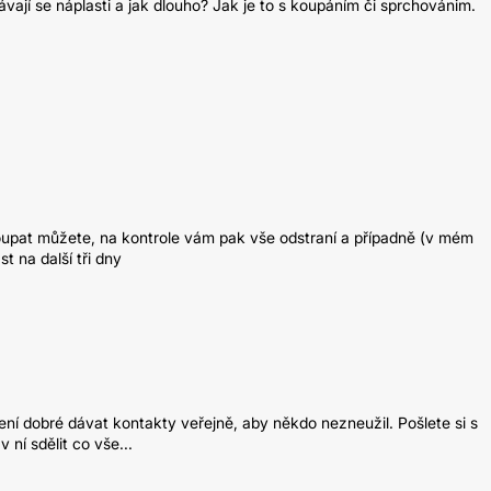
ají se náplasti a jak dlouho? Jak je to s koupáním či sprchovánim.
koupat můžete, na kontrole vám pak vše odstraní a případně (v mém
t na další tři dny
ní dobré dávat kontakty veřejně, aby někdo nezneužil. Pošlete si s
ní sdělit co vše...