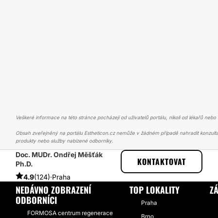
Veškeré informace na této stránce pocházejí od uživatelů portálu, nikoli od lékařů nebo s
Obsah zveřejněný na portálu Estheticon.cz nemůže v žádném případě nahradit konzulta
produkty nebo služby nabízené odborníky.
Doc. MUDr. Ondřej Měšťák
ESTHETICON
PŘÍBĚHY
PŘÍBĚHY TÝKAJÍCÍ SE ZÁKROKU MODELA
KONTAKTOVAT
Ph.D.
4.9
(124)
·
Praha
NEDÁVNO ZOBRAZENÍ
TOP LOKALITY
Z
ODBORNÍCI
Praha
FORMOSA centrum regenerace
Brno