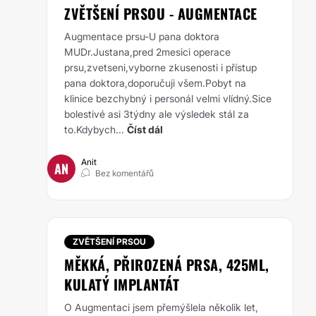
ZVĚTŠENÍ PRSOU - AUGMENTACE
Augmentace prsu-U pana doktora
MUDr.Justana,pred 2mesici operace
prsu,zvetseni,vyborne zkusenosti i přístup
pana doktora,doporučuji všem.Pobyt na
klinice bezchybný i personál velmi vlídný.Sice
bolestivé asi 3týdny ale výsledek stál za
to.Kdybych...
Číst dál
Anit
AN
Bez komentářů
ZVĚTŠENÍ PRSOU
MĚKKÁ, PŘIROZENÁ PRSA, 425ML,
KULATÝ IMPLANTÁT
O Augmentaci jsem přemýšlela několik let,