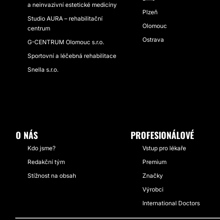
a neinvazivní estetické medicíny
Plzeň
Studio AURA – rehabilitační
Olomouc
centrum
Ostrava
G-CENTRUM Olomouc s.r.o.
Sportovní a léčebná rehabilitace
Snella s.r.o.
O NÁS
PROFESIONÁLOVÉ
Kdo jsme?
Vstup pro lékaře
Redakční tým
Premium
Stížnost na obsah
Značky
Výrobci
International Doctors