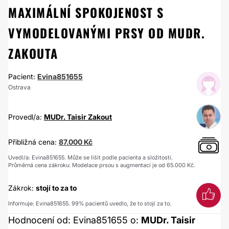
MAXIMÁLNÍ SPOKOJENOST S
VYMODELOVANÝMI PRSY OD MUDR.
ZAKOUTA
Pacient:
Evina851655
Ostrava
Provedl/a:
MUDr. Taisir Zakout
Přibližná cena:
87.000 Kč
Uvedl/a: Evina851655. Může se lišit podle pacienta a složitosti.
Průměrná cena zákroku: Modelace prsou s augmentací je od 65.000 Kč.
Zákrok:
stojí to za to
Informuje: Evina851655. 99% pacientů uvedlo, že to stojí za to.
Hodnocení od: Evina851655 o:
MUDr. Taisir