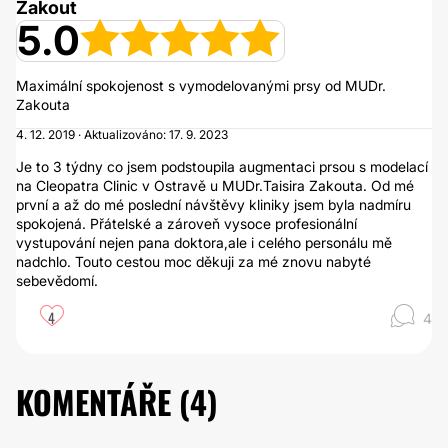
Zakout
5.0
Maximální spokojenost s vymodelovanými prsy od MUDr.
Zakouta
4. 12. 2019 · Aktualizováno: 17. 9. 2023
Je to 3 týdny co jsem podstoupila augmentaci prsou s modelací
na Cleopatra Clinic v Ostravě u MUDr.Taisira Zakouta. Od mé
první a až do mé poslední návštěvy kliniky jsem byla nadmíru
spokojená. Přátelské a zároveň vysoce profesionální
vystupování nejen pana doktora,ale i celého personálu mě
nadchlo. Touto cestou moc děkuji za mé znovu nabyté
sebevědomí.
4
4
KOMENTÁŘE (
4
)