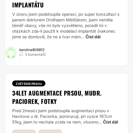
IMPLANTÁTU
V únoru jsem podstoupila operaci, po super konzultaci s
panem doktorem Ondřejem Měšťákem, jsem neměla
téměř obavy, vše mi bylo vysvětleno, poradil mi v
otázkách zda-li použít k modelaci implantát (nakonec
jsme se domluvili, že ne a tvar mám...
Číst dál
karolina806812
5 komentářů
ZVĚTŠENÍ PRSOU
34LET AUGMENTACE PRSOU, MUDR.
PACIOREK, FOTKY
Pred 2mesici jsem podstoupila augmentaci prsou v
Havirove u dr. Paciorka, pororucuji, pri vysce 167cm
51kg, jsem to nechala zcela na nem, vlozeno...
Číst dál