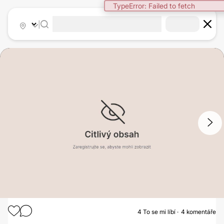
TypeError: Failed to fetch
|
1
/
2
4
To se mi líbí
4 komentáře
MODELACE PRSOU S AUGMENTACÍ