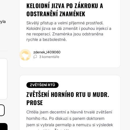
KELOIDNÍ JIZVA PO ZÁKROKU A
ODSTRANĚNÍ ZNAMÉNEK
byla
Skvělý přístup a velmi příjemné prostředí.
Koloidní jizva se dá zmenšit i pouhou injekci a
ne reoperací. Znaménka jsou odstraněna
rychle a bezbolestně.
zdenek_l409060
3 komentáře
ZVĚTŠENÍ RTŮ
ZVĚTŠENÍ HORNÍHO RTU U MUDR.
PROSE
Chtěla jsem decentní a hlavně trvalé zvětšení
horního rtu. Po diskuzi s panem doktorem
jsem si vybrala permalip a nemuzu si výsledek