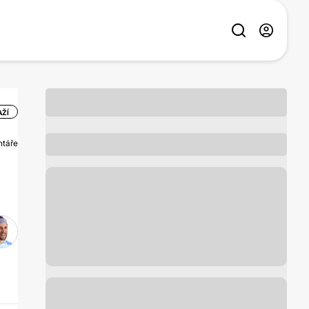
AŽÍ
ntáře