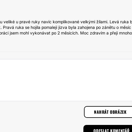
u veliké u pravé ruky navíc komplikované velkými žílami. Levá ruka 
. Pravá ruka se hojila pomaleji jizva byla zahojena po zánětu o měsíc
i práci jsem mohl vykonávat po 2 měsících. Moc zdravím a přeji mnoho
NAHRÁT OBRÁZEK