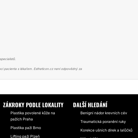
pecialistů.
ci pacienta s lékařem. Estheticon.cz není odpovědný za
KÁ OPERACE PAŽÍ
MODELACE OBOU PAŽÍ Z DŮVODU ABNORMÁLNÍ ZTRÁ
ZÁKROKY PODLE LOKALITY
DALŠÍ HLEDÁNÍ
Plastika povolené kůže na
Benigní nádor krevních cév
pažích Praha
Traumatická poranění ruky
Plastika paží Brno
Korekce ušních dírek a lalůčků
Lifting paží Plzeň