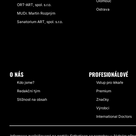
Olomouc
ORT-ART, spol. s.r.o.
Ostrava
MUDr. Martin Rozprým
Sanatorium ART, spol. s.r.o.
O NÁS
PROFESIONÁLOVÉ
Kdo jsme?
Vstup pro lékaře
Redakční tým
Premium
Stížnost na obsah
Značky
Výrobci
International Doctors
Informace zveřejňované na portálu Estheticon.cz nemohou v žádném případě