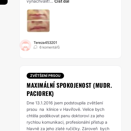
vynachválit!...
Číst dál
Tereza453201
6 komentářů
ZVĚTŠENÍ PRSOU
MAXIMÁLNÍ SPOKOJENOST (MUDR.
PACIOREK)
Dne 13.1.2016 jsem podstoupila zvětšení
prsou na klinice v Havířově. Velice bych
chtěla poděkovat panu doktorovi za jeho
rychlou komunikaci, profesionální přístup a
hlavně za jeho zlaté ručičky. Zároveň bych