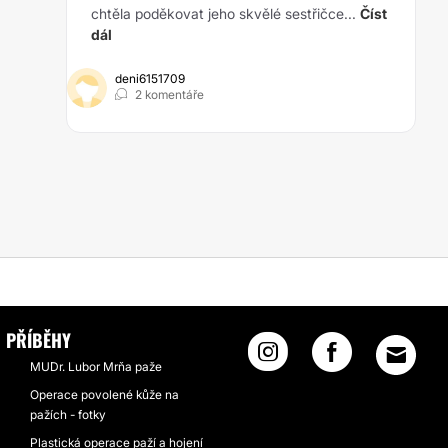
chtěla poděkovat jeho skvělé sestřičce...
Číst
dál
deni6151709
2 komentáře
TY HMOTNOSTI
PŘÍBĚHY
MUDr. Lubor Mrňa paže
Operace povolené kůže na
pažích - fotky
Plastická operace paží a hojení