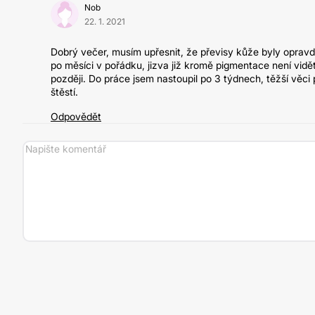
Nob
22. 1. 2021
Dobrý večer, musím upřesnit, že převisy kůže byly opravd
po měsíci v pořádku, jizva již kromě pigmentace není vidět
později. Do práce jsem nastoupil po 3 týdnech, těžší věc
štěstí.
Odpovědět