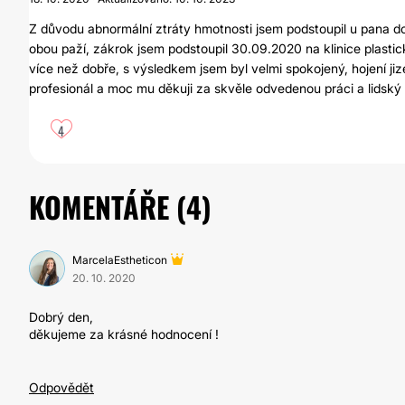
Z důvodu abnormální ztráty hmotnosti jsem podstoupil u pana dokt
obou paží, zákrok jsem podstoupil 30.09.2020 na klinice plasti
více než dobře, s výsledkem jsem byl velmi spokojený, hojení ji
profesionál a moc mu děkuji za skvěle odvedenou práci a lidský 
4
KOMENTÁŘE (
4
)
MarcelaEstheticon
20. 10. 2020
Dobrý den,
děkujeme za krásné hodnocení !
Odpovědět