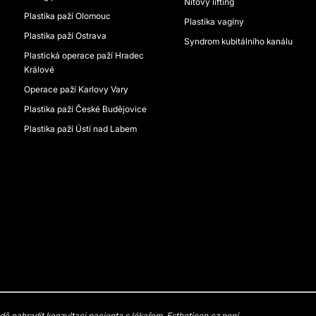
Niťový lifting
Plastika paží Olomouc
Plastika vagíny
Plastika paží Ostrava
Syndrom kubitálního kanálu
Plastická operace paží Hradec
Králové
Operace paží Karlovy Vary
Plastika paží České Budějovice
Plastika paží Ústí nad Labem
 nahradit konzultaci pacienta s lékařem. Estheticon.cz není