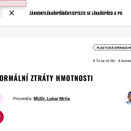
ZÁKROKY
LÉKAŘI
PŘÍBĚHY
ZEPTEJTE SE LÉKAŘE
PŘED A PO
PLASTICKÁ OPERACE P
4
To se mi líbí
4 kome
ORMÁLNÍ ZTRÁTY HMOTNOSTI
Provedl/a:
MUDr. Lubor Mrňa