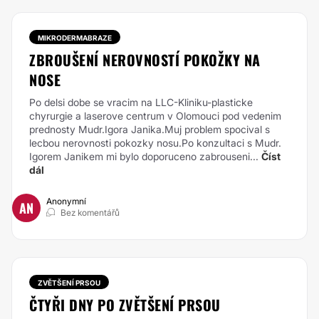
MIKRODERMABRAZE
ZBROUŠENÍ NEROVNOSTÍ POKOŽKY NA
NOSE
Po delsi dobe se vracim na LLC-Kliniku-plasticke
chyrurgie a laserove centrum v Olomouci pod vedenim
prednosty Mudr.Igora Janika.Muj problem spocival s
lecbou nerovnosti pokozky nosu.Po konzultaci s Mudr.
Igorem Janikem mi bylo doporuceno zabrouseni...
Číst
dál
Anonymní
AN
Bez komentářů
ZVĚTŠENÍ PRSOU
ČTYŘI DNY PO ZVĚTŠENÍ PRSOU