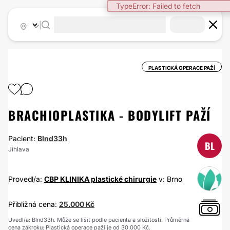
TypeError: Failed to fetch
|
PLASTICKÁ OPERACE PAŽÍ
BRACHIOPLASTIKA - BODYLIFT PAŽÍ
Pacient:
Blnd33h
BL
Jihlava
Provedl/a:
CBP KLINIKA plastické chirurgie
v: Brno
Přibližná cena:
25.000 Kč
Uvedl/a: Blnd33h. Může se lišit podle pacienta a složitosti. Průměrná
cena zákroku: Plastická operace paží je od 30.000 Kč.