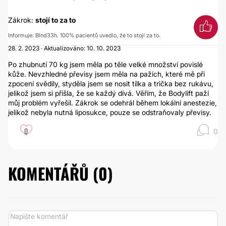
Zákrok:
stojí to za to
Informuje: Blnd33h. 100% pacientů uvedlo, že to stojí za to.
28. 2. 2023 · Aktualizováno: 10. 10. 2023
Po zhubnutí 70 kg jsem měla po těle velké množství povislé
kůže. Nevzhledné převisy jsem měla na pažích, které mě při
zpocení svědily, styděla jsem se nosit tílka a trička bez rukávu,
jelikož jsem si přišla, že se každý dívá. Věřím, že Bodylift paží
můj problém vyřešil. Zákrok se odehrál během lokální anestezie,
jelikož nebyla nutná liposukce, pouze se odstraňovaly převisy.
0
0
KOMENTÁŘŮ (
0
)