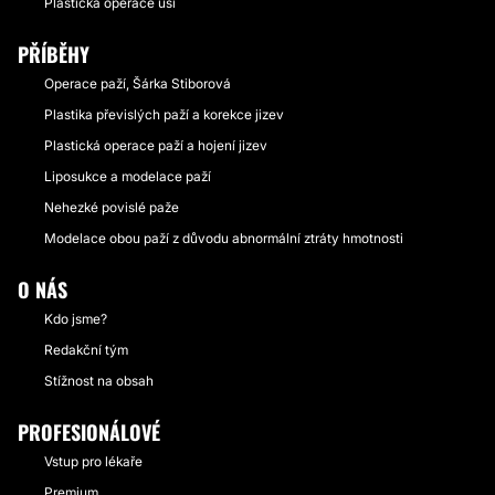
Plastická operace uší
PŘÍBĚHY
Operace paží, Šárka Stiborová
Plastika převislých paží a korekce jizev
Plastická operace paží a hojení jizev
Liposukce a modelace paží
Nehezké povislé paže
Modelace obou paží z důvodu abnormální ztráty hmotnosti
O NÁS
Kdo jsme?
Redakční tým
Stížnost na obsah
PROFESIONÁLOVÉ
Vstup pro lékaře
Premium