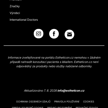
Značky
Výrobci
International Doctors
Informace zveřejňované na portálu Estheticon.cz nemohou v žádném
případě nahradit konzultaci pacienta s lékařem. Estheticon.cz není
odpovědný za produkty nebo služby nabízené odborníky.
Aktualizováno 7. 8. 2026
info@estheticon.cz
OCHRANA OSOBNÍCH ÚDAJŮ
PRAVIDLA POUŽÍVÁNÍ
COOKIES
SPRÁVA SOUBORŮ COOKIE
PRÁVNÍ UPOZORNĚNÍ
REDAKČNÍ ZÁSADY