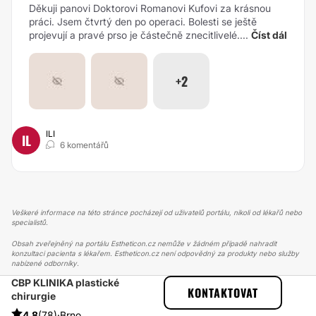
Děkuji panovi Doktorovi Romanovi Kufovi za krásnou
práci. Jsem čtvrtý den po operaci. Bolesti se ještě
projevují a pravé prso je částečně znecitlivelé....
Číst dál
+2
ILI
IL
6 komentářů
Veškeré informace na této stránce pocházejí od uživatelů portálu, nikoli od lékařů nebo
specialistů.
Obsah zveřejněný na portálu Estheticon.cz nemůže v žádném případě nahradit
konzultaci pacienta s lékařem. Estheticon.cz není odpovědný za produkty nebo služby
nabízené odborníky.
CBP KLINIKA plastické
ESTHETICON
PŘÍBĚHY
KONTAKTOVAT
chirurgie
PŘÍBĚHY TÝKAJÍCÍ SE ZÁKROKU PLASTICKÁ OPERACE PAŽÍ
BRACHIOPLASTIKA - BODYLIFT PAŽÍ
4.8
(78)
·
Brno