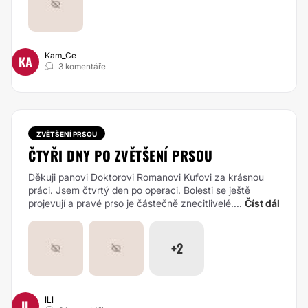
Kam_Ce
KA
3 komentáře
ZVĚTŠENÍ PRSOU
ČTYŘI DNY PO ZVĚTŠENÍ PRSOU
Děkuji panovi Doktorovi Romanovi Kufovi za krásnou
práci. Jsem čtvrtý den po operaci. Bolesti se ještě
projevují a pravé prso je částečně znecitlivelé....
Číst dál
+2
ILI
IL