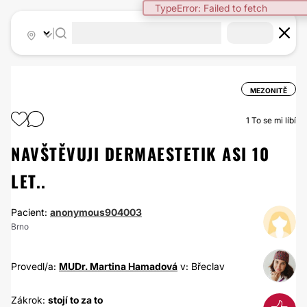
TypeError: Failed to fetch
|
MEZONITĚ
1
To se mi líbí
NAVŠTĚVUJI DERMAESTETIK ASI 10
LET..
Pacient:
anonymous904003
Brno
Provedl/a:
MUDr. Martina Hamadová
v: Břeclav
Zákrok:
stojí to za to