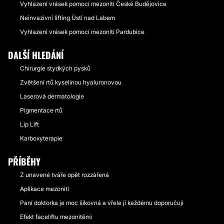
Vyhlazení vrásek pomocí mezonití České Budějovice
Neinvazivní lifting Ústí nad Labem
Vyhlazení vrásek pomocí mezonití Pardubice
DALŠÍ HLEDÁNÍ
Chirurgie stydkých pysků
Zvětšení rtů kyselinou hyaluronovou
Laserová dermatologie
Pigmentace rtů
Lip Lift
Karboxyterapie
PŘÍBĚHY
Z unavené tváře opět rozzářená
Aplikace mezonití
Paní doktorka je moc šikovná a vřele jí každému doporučuji
Efekt faceliftu mezonitěmi