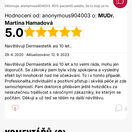
Informuje: anonymous904003. 90% pacientů uvedlo, že to stojí za to.
Hodnocení od: anonymous904003 o:
MUDr.
Martina Hamadová
5.0
Navštěvuji Dermaestetik asi 10 let..
29. 4. 2020 · Aktualizováno: 12. 9. 2023
Navštěvuji Dermaestetik asi 10 let a to velmi ráda, mohu jen
doporučit. Se zákroky jsem byla vždy spokojena a výsledný
efekt byl mnohokrát nad mé očekávání. To i v tomto případě.
Profesionalita,individuální a pozitivní přístup i skvělá péče je zde
samozřejmostí. Paní doktorce přidávám ještě hvězdičku za
neskutečnou trpělivost s náročnymi zákazníky, ke kterým se
počítám. Děkuji a už teď se těším na další návštěvu.
1
0