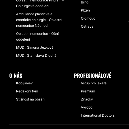
Oblastní nemocnice Příbram -
Brno
Chirurgické oddělení
Plzeň
Ambulance plastické a
Olomouc
estetické chirurgie - Oblastní
nemocnice Náchod
Ostrava
Oblastní nemocnice - Oční
oddělení
MUDr. Simona Ježková
MUDr. Stanislava Dlouhá
O NÁS
PROFESIONÁLOVÉ
Kdo jsme?
Vstup pro lékaře
Redakční tým
Premium
Stížnost na obsah
Značky
Výrobci
International Doctors