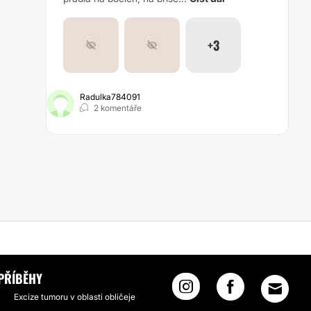
+3
Radulka784091
2 komentáře
PŘÍBĚHY
Excize tumoru v oblasti obličeje