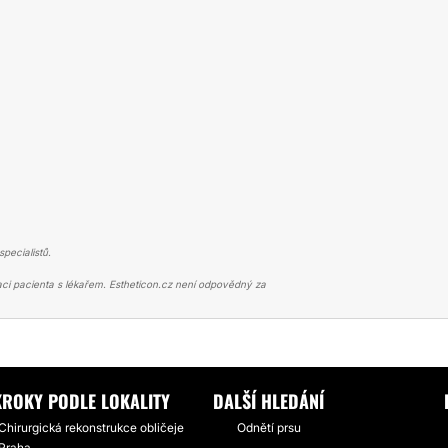
pecialistů.
ci pacienta s lékařem. Estheticon.cz není odpovědný za
ICKÁ REKONSTRUKCE OBLIČEJE
ŠITÍ OBLIČEJE - ZKUŠENOST
KROKY PODLE LOKALITY
DALŠÍ HLEDÁNÍ
Chirurgická rekonstrukce obličeje
Odnětí prsu
Praha