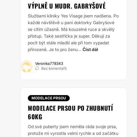
VÝPLNĚ U MUDR. GABRYŠOVÉ
Službami kliniky Yes Visage jsem nadšena. Po
každé návštěvě u paní doktorky Gabryšové
se cítím úžasně. Má kouzelné ruce a skvělý
přístup. Také sestřička je super. Děkuji za
pocit být stále mladší ale při tom vypadat
přirozeně. Je to pro ženu...
Číst dál
Veronika778343
Bez komentářů
MODELACE PRSOU
MODELACE PRSOU PO ZHUBNUTÍ
60KG
Od své puberty jsem neměla ráda svoje prsa,
protože mi vyrostla velmi rychle a od začátku