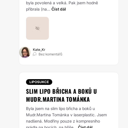
byla povolená a velká. Pak jsem hodně
přibrala (na...
Číst dál
Kate_Kr
Bez komentářů
LIPOSUKCE
SLIM LIPO BŘICHA A BOKŮ U
MUDR.MARTINA TOMÁNKA
Byla jsem na slim lipo břicha a boků u
Mudr.Martina Tománka v laserplastic. Jsem
nadšená. Modřiny pouze z kompresního
prádla na bocích, na břiše...
Číst dál