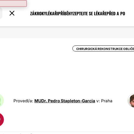
ZÁKROKY
LÉKAŘI
PŘÍBĚHY
ZEPTEJTE SE LÉKAŘE
PŘED A PO
CHIRURGICKÁ REKONSTRUKCE OBLIČ
Provedl/a:
MUDr. Pedro Stapleton-Garcia
v: Praha