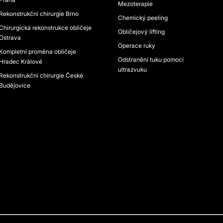
Mezoterapie
Rekonstrukční chirurgie Brno
Chemický peeling
Chirurgická rekonstrukce obličeje
Obličejový lifting
Ostrava
Operace ruky
Kompletní proměna obličeje
Odstranění tuku pomocí
Hradec Králové
ultrazvuku
Rekonstrukční chirurgie České
Budějovice