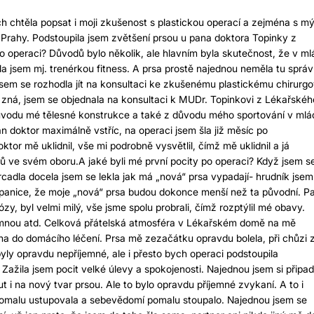
h chtěla popsat i moji zkušenost s plastickou operací a zejména s m
 Prahy. Podstoupila jsem zvětšení prsou u pana doktora Topinky z
 operaci? Důvodů bylo několik, ale hlavním byla skutečnost, že v ml
la jsem mj. trenérkou fitness. A prsa prostě najednou neměla tu sprá
 jsem se rozhodla jít na konsultaci ke zkušenému plastickému chirurgo
zná, jsem se objednala na konsultaci k MUDr. Topinkovi z Lékařskéh
důvodu mé tělesné konstrukce a také z důvodu mého sportování v mlád
 doktor maximálně vstříc, na operaci jsem šla již měsíc po
ktor mě uklidnil, vše mi podrobně vysvětlil, čímž mě uklidnil a já
tů ve svém oboru.A jaké byli mé první pocity po operaci? Když jsem s
zrcadla docela jsem se lekla jak má „nová“ prsa vypadají- hrudník jsem
panice, že moje „nová“ prsa budou dokonce menší než ta původní. P
ózy, byl velmi milý, vše jsme spolu probrali, čímž rozptýlil mé obavy.
 mnou atd. Celková přátelská atmosféra v Lékařském domě na mě
na do domácího léčení. Prsa mě zezačátku opravdu bolela, při chůzi 
 byly opravdu nepříjemné, ale i přesto bych operaci podstoupila
ažila jsem pocit velké úlevy a spokojenosti. Najednou jsem si připad
t i na nový tvar prsou. Ale to bylo opravdu příjemné zvykaní. A to i
 pomalu ustupovala a sebevědomí pomalu stoupalo. Najednou jsem se