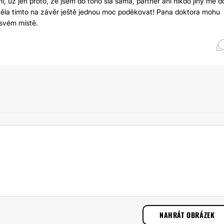
í, už jen proto, že jsem do toho šla sama, partner ani nikdo jiný mě d
těla tímto na závěr ještě jednou moc poděkovat! Pana doktora mohu
 svém místě.
NAHRÁT OBRÁZEK