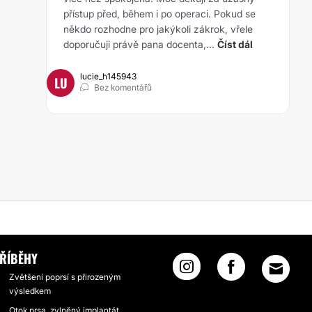
přístup před, během i po operaci. Pokud se
někdo rozhodne pro jakýkoli zákrok, vřele
doporučuji právě pana docenta,...
Číst dál
lucie_h145943
LU
Bez komentářů
ŘÍBĚHY
Zvětšení poprsí s přirozeným
výsledkem
Otok prsa, zvlněný implantát,