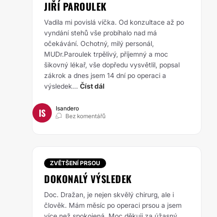
JIŘÍ PAROULEK
Vadila mi povislá víčka. Od konzultace až po
vyndání stehů vše probíhalo nad má
očekávání. Ochotný, milý personál,
MUDr.Paroulek trpělivý, příjemný a moc
šikovný lékař, vše dopředu vysvětlil, popsal
zákrok a dnes jsem 14 dní po operaci a
výsledek...
Číst dál
Isandero
IS
Bez komentářů
ZVĚTŠENÍ PRSOU
DOKONALÝ VÝSLEDEK
Doc. Dražan, je nejen skvělý chirurg, ale i
člověk. Mám měsíc po operaci prsou a jsem
více než spokojená. Moc děkuji za úžasný