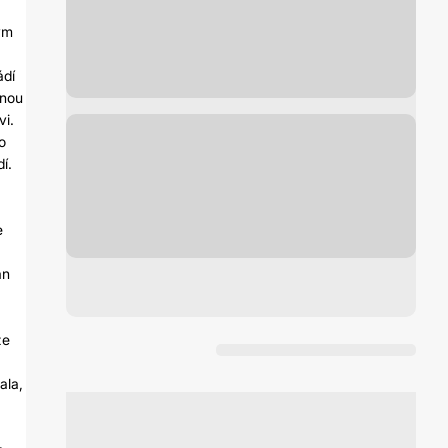
ým
ádí
vnou
vi.
o
í.
e
an
ze
ala,