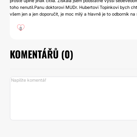
prostě úplně jinak cítila. Získala jsem podstatně vyšší sebevědom
toho nenutil.Panu doktorovi MUDr. Hubertovi Topinkovi bych ch
všem jen a jen doporučit, je moc milý a hlavně je to odborník na
0
KOMENTÁŘŮ (
0
)