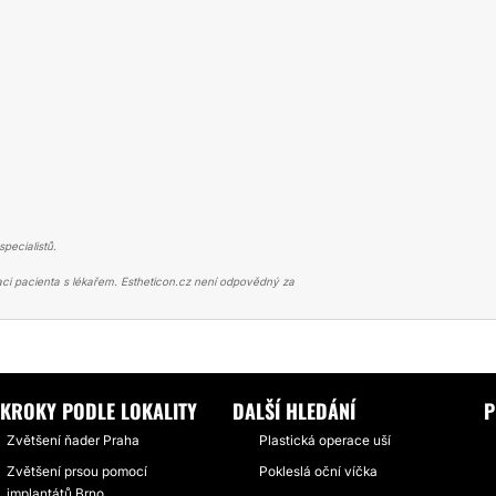
pecialistů.
ci pacienta s lékařem. Estheticon.cz není odpovědný za
Í PRSOU
PRSA MĚ ZEZAČÁTKU OPRAVDU BOLELA
KROKY PODLE LOKALITY
DALŠÍ HLEDÁNÍ
P
Zvětšení ňader Praha
Plastická operace uší
Zvětšení prsou pomocí
Pokleslá oční víčka
implantátů Brno