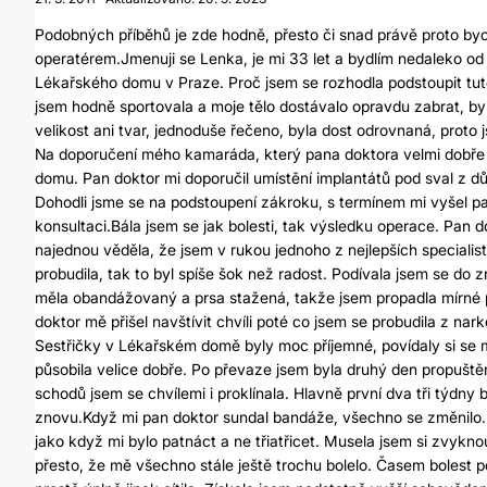
Podobných příběhů je zde hodně, přesto či snad právě proto byc
operatérem.Jmenuji se Lenka, je mi 33 let a bydlím nedaleko od
Lékařského domu v Praze. Proč jsem se rozhodla podstoupit tuto
jsem hodně sportovala a moje tělo dostávalo opravdu zabrat, by
velikost ani tvar, jednoduše řečeno, byla dost odrovnaná, proto
Na doporučení mého kamaráda, který pana doktora velmi dobře 
domu. Pan doktor mi doporučil umístění implantátů pod sval z 
Dohodli jsme se na podstoupení zákroku, s termínem mi vyšel pan
konsultaci.Bála jsem se jak bolesti, tak výsledku operace. Pan do
najednou věděla, že jsem v rukou jednoho z nejlepších specialis
probudila, tak to byl spíše šok než radost. Podívala jsem se do 
měla obandážovaný a prsa stažená, takže jsem propadla mírné 
doktor mě přišel navštívit chvíli poté co jsem se probudila z nark
Sestřičky v Lékařském domě byly moc příjemné, povídaly si se
působila velice dobře. Po převaze jsem byla druhý den propuště
schodů jsem se chvílemi i proklínala. Hlavně první dva tři týdny
znovu.Když mi pan doktor sundal bandáže, všechno se změnilo. Z
jako když mi bylo patnáct a ne třiatřicet. Musela jsem si zvyknou
přesto, že mě všechno stále ještě trochu bolelo. Časem bolest