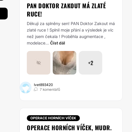
PAN DOKTOR ZAKOUT MÁ ZLATÉ
RUCE!
Děkuji za splněny sen! PAN Doktor Zakout má
zlaté ruce ! Splnil moje přání a výsledek je víc
než jsem čekala ! Proběhla augmentace ,
modelace...
Číst dál
+2
Ivet893420
7 komentářů
OPERACE HORNÍCH VÍČEK
OPERACE HORNÍCH VÍČEK, MUDR.