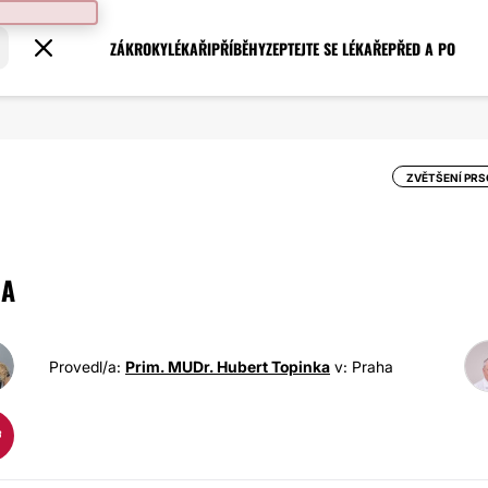
ZÁKROKY
LÉKAŘI
PŘÍBĚHY
ZEPTEJTE SE LÉKAŘE
PŘED A PO
ZVĚTŠENÍ PR
LA
Provedl/a:
Prim. MUDr. Hubert Topinka
v: Praha