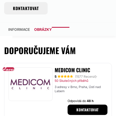
KONTAKTOVAT
INFORMACE
OBRÁZKY
DOPORUČUJEME VÁM
MEDICOM CLINIC
5
(1577 Recenzí)
·
50 Skutečných příběhů
3 adresy v Brno, Praha, Ústí nad
Labem
Odpovídá do
48 h
KONTAKTOVAT