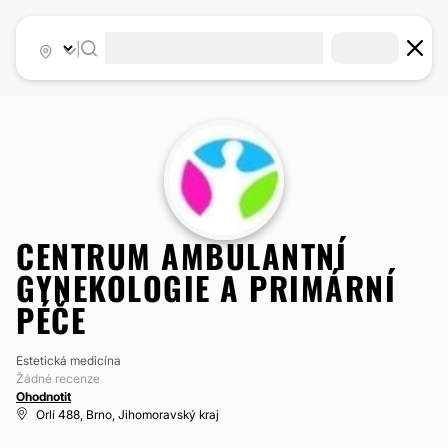
|
CENTRUM AMBULANTNÍ
GYNEKOLOGIE A PRIMÁRNÍ
PÉČE
Estetická medicína
Žádné recenze
Ohodnotit
Orlí 488, Brno, Jihomoravský kraj