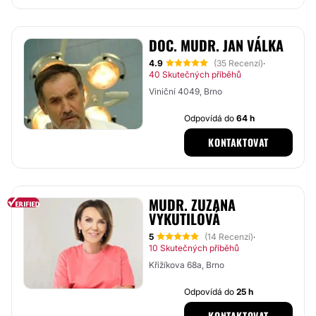
DOC. MUDR. JAN VÁLKA
4.9
(35 Recenzí)
·
40 Skutečných příběhů
Viniční 4049, Brno
Odpovídá do
64 h
KONTAKTOVAT
MUDR. ZUZANA
VYKUTILOVÁ
5
(14 Recenzí)
·
10 Skutečných příběhů
Křižíkova 68a, Brno
Odpovídá do
25 h
KONTAKTOVAT