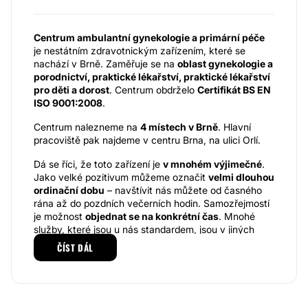
Centrum ambulantní gynekologie a primární péče
je nestátním zdravotnickým zařízením, které se
nachází v Brně. Zaměřuje se na
oblast gynekologie a
porodnictví, praktické lékařství, praktické lékařství
pro děti a dorost
. Centrum obdrželo
Certifikát BS EN
ISO 9001:2008
.
Centrum nalezneme na
4 místech v Brně
. Hlavní
pracoviště pak najdeme v centru Brna, na ulici Orlí.
Dá se říci, že toto zařízení je
v mnohém výjimečné
.
Jako velké pozitivum můžeme označit
velmi dlouhou
ordinační dobu
– navštívit nás můžete od časného
rána až do pozdních večerních hodin. Samozřejmostí
je možnost
objednat se na konkrétní čas
. Mnohé
služby, které jsou u nás standardem, jsou v jiných
zařízeních chápány jako nadstandard.
ČÍST DÁL
Nutno zmínit, že jako jedno z mála zařízení provádíme
ambulantní operační léčbu přednádorových změn
děložního čípku
. Pacientka pak odchází domů
zhruba 15 minut po zákroku. Kromě tohoto ošetření