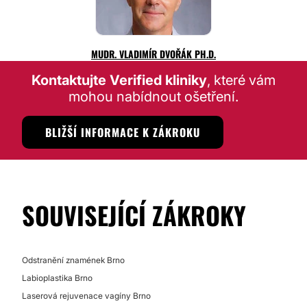
MUDR. VLADIMÍR DVOŘÁK PH.D.
Kontaktujte Verified kliniky
, které vám
mohou nabídnout ošetření.
BLIŽŠÍ INFORMACE K ZÁKROKU
SOUVISEJÍCÍ ZÁKROKY
Odstranění znamének Brno
Labioplastika Brno
Laserová rejuvenace vagíny Brno