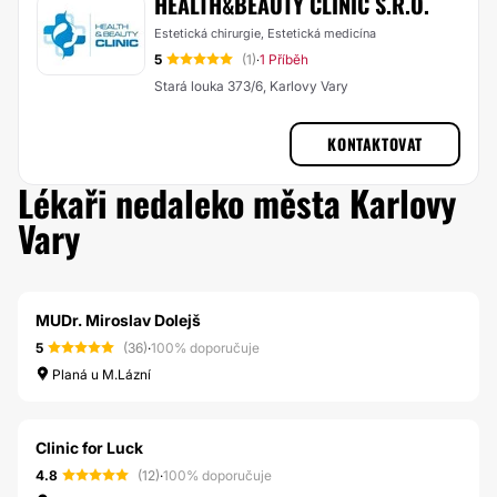
HEALTH&BEAUTY CLINIC S.R.O.
Estetická chirurgie, Estetická medicína
5
(1)
1 Příběh
·
Stará louka 373/6, Karlovy Vary
KONTAKTOVAT
Lékaři nedaleko města Karlovy
Vary
MUDr. Miroslav Dolejš
5
(36)
·
100% doporučuje
Planá u M.Lázní
Clinic for Luck
4.8
(12)
·
100% doporučuje