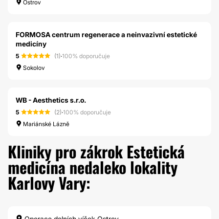
Ostrov
FORMOSA centrum regenerace a neinvazivní estetické
medicíny
5
(1)
·
100% doporučuje
Sokolov
WB - Aesthetics s.r.o.
5
(2)
·
100% doporučuje
Mariánské Lázně
Kliniky pro zákrok Estetická
medicína nedaleko lokality
Karlovy Vary:
Operace dolních víček Ostrov