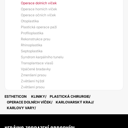
Operace dolních víček
Operace horních víček
Operace očních víček
Otoplastika
Plastická operace paží
Profiloplastika
Rekonstrukce prsu
Rhinoplastika
Septoplastika
Syndrom karpálního tunelu
Transplantace vlasů
Vpáčené bradavky
Zmenšení prsou
Zvětšení hýždí
Zvětšení prsou
ESTHETICON
KLINIKY
PLASTICKÁ CHIRURGIE
OPERACE DOLNÍCH VÍČEK
KARLOVARSKÝ KRAJ
KARLOVY VARY