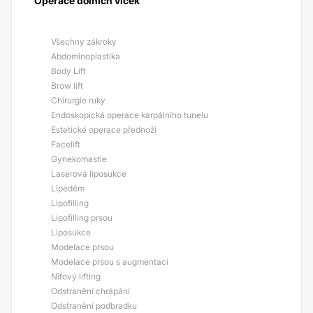
Operace dolních víček
Všechny zákroky
Abdominoplastika
Body Lift
Brow lift
Chirurgie ruky
Endoskopická operace karpálního tunelu
Estetické operace přednoží
Facelift
Gynekomastie
Laserová liposukce
Lipedém
Lipofilling
Lipofilling prsou
Liposukce
Modelace prsou
Modelace prsou s augmentací
Niťový lifting
Odstranění chrápání
Odstranění podbradku