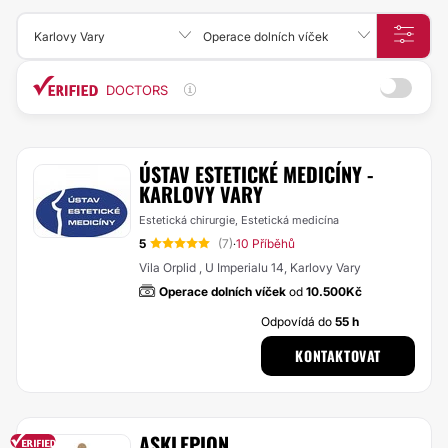
Karlovy Vary
Operace dolních víček
DOCTORS
ÚSTAV ESTETICKÉ MEDICÍNY -
KARLOVY VARY
Estetická chirurgie, Estetická medicína
5
(7)
10 Příběhů
·
Vila Orplid , U Imperialu 14, Karlovy Vary
Operace dolních víček
od
10.500Kč
Odpovídá do
55 h
KONTAKTOVAT
ASKLEPION