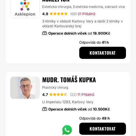
Estetická chirurgie, Estetická medicína,
zobrazit více
4.9
(68)
21 Příběhů
·
3 kliniky v oblasti Karlovy Vary a další 2 kliniky v
oblasti Karlovarský kraj
Operace dolních víček
od
18.900Kč
Odpovídá do
41 h
KONTAKTOVAT
MUDR. TOMÁŠ KUPKA
Plastický chirurg
4.7
(22)
11 Příběhů
·
U Imperialu 1283, Karlovy Vary
Operace dolních víček
od
10.500Kč
Odpovídá do
49 h
KONTAKTOVAT