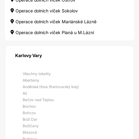
Operace dolních víček Sokolov
Operace dolních víček Mariánské Lázně
Operace dolních víček Planá u M.Lázní
Karlovy Vary
Všechny lokality
Abertamy
Andělská Hora (Karlovarský kraj)
Aš
Bečov nad Teplou
Bochov
Bohcov
Boží Dar
Božičany
Březová
Bublava