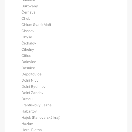
Bukovany
Černava
Cheb
Chlum Svaté Maří
Chodov
Chyše
Čichalov
Cihelny
Citice
Dalovice
Dasnice
Děpoltovice
Dolní Nivy
Dolní Rychnov
Dolní Žandov
Drmoul
Františkovy Lázně
Habartov
Hájek (Karlovarský kraj)
Hazlov
Horní Blatná