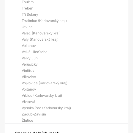
Toužim
Třebeň
Tři Sekery
Trstěnice (Karlovarský kraj)
Útvina
Valeč (Karlovarský kraj)
Valy (Karlovarský kraj)
Velichov
Velká Hleďsebe
Velký Luh
Verušičky
Vintířov
Vlkovice
Vojkovice (Karlovarský kraj)
Vojtanov
Vrbice (Karlovarský kraj)
Vřesová
Vysoká Pec (Karlovarský kraj)
Zádub-Závišín
Žlutice