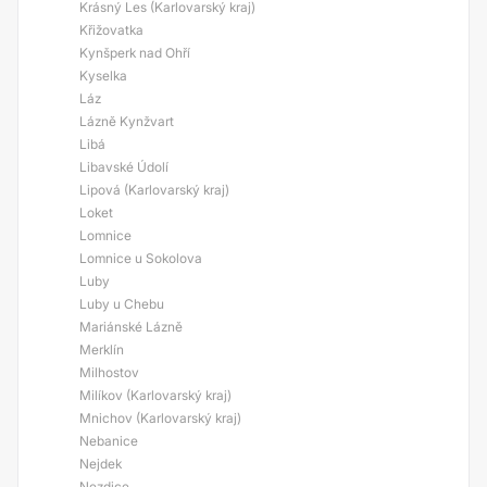
Krásný Les (Karlovarský kraj)
Křižovatka
Kynšperk nad Ohří
Kyselka
Láz
Lázně Kynžvart
Libá
Libavské Údolí
Lipová (Karlovarský kraj)
Loket
Lomnice
Lomnice u Sokolova
Luby
Luby u Chebu
Mariánské Lázně
Merklín
Milhostov
Milíkov (Karlovarský kraj)
Mnichov (Karlovarský kraj)
Nebanice
Nejdek
Nezdice