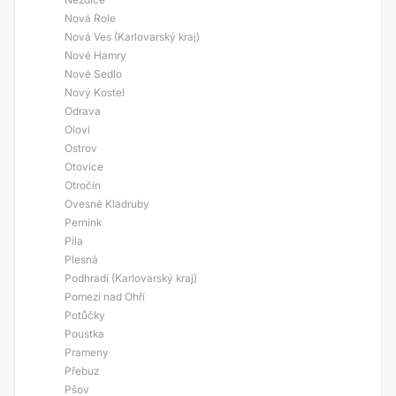
Nová Role
Nová Ves (Karlovarský kraj)
Nové Hamry
Nové Sedlo
Nový Kostel
Odrava
Oloví
Ostrov
Otovice
Otročín
Ovesné Kladruby
Pernink
Pila
Plesná
Podhradí (Karlovarský kraj)
Pomezí nad Ohří
Potůčky
Poustka
Prameny
Přebuz
Pšov