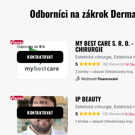
Odborníci na zákrok Dermat
MY BEST CARE S. R. O. 
Odpovídá do
9 h
CHIRURGIE
KONTAKTOVAT
Estetická chirurgie, Estetická
5
·
(62 Recenzí)
14 Sk
2 kliniky v oblasti Středočeský kraj
Možnosti
financování
IP BEAUTY
Odpovídá do
30 h
Estetická chirurgie, Estetická
KONTAKTOVAT
5
·
(20 Recenzí)
6 Sku
1 klinika v oblasti Středočeský kraj