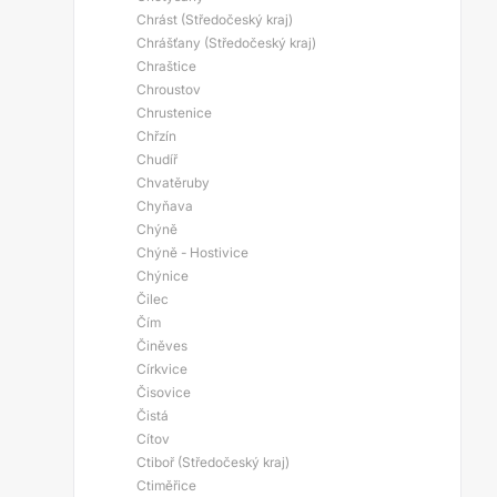
Chrást (Středočeský kraj)
Chrášťany (Středočeský kraj)
Chraštice
Chroustov
Chrustenice
Chřzín
Chudíř
Chvatěruby
Chyňava
Chýně
Chýně - Hostivice
Chýnice
Čilec
Čím
Činěves
Církvice
Čisovice
Čistá
Cítov
Ctiboř (Středočeský kraj)
Ctiměřice