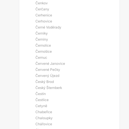
Čenkov
Čerčany
Cerhenice
Cerhovice
Černé Voděrady
Černíky
Černíny
Černolice
Černošice
Černuc
Červené Janovice
Červené Pečky
Červený Újezd
Český Brod
Český Šternberk
Čestín
Čestlice
Cetyně
Chabeřice
Chaloupky
Chářovice