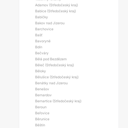
Adamov (Středočeský kraj)
Babice (Středočeský kraj)
Babičky
Bakov nad Jizerou
Barchovice
Bašť
Bavoryně
Bdín
Bečváry
Bělá pod Bezdězem
Běleč (Středočeský kraj)
Běloky
Bělušice (Středočeský kraj)
Benátky nad Jizerou
Benešov
Bernardov
Bernartice (Středočeský kraj)
Beroun
Beřovice
Běrunice
Běštín