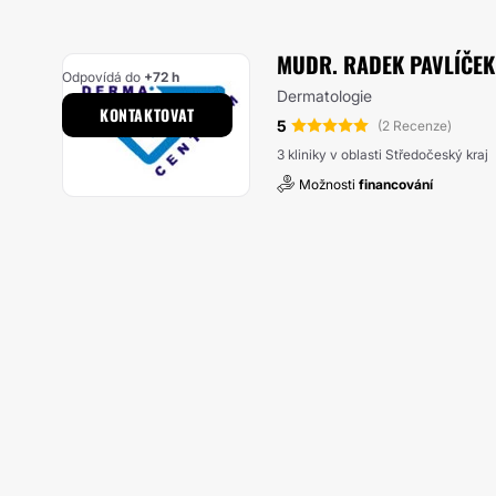
MUDR. RADEK PAVLÍČE
Odpovídá do
+72 h
Dermatologie
KONTAKTOVAT
5
(2 Recenze)
3 kliniky v oblasti Středočeský kraj
Možnosti
financování