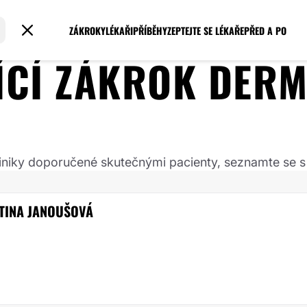
ZÁKROKY
LÉKAŘI
PŘÍBĚHY
ZEPTEJTE SE LÉKAŘE
PŘED A PO
JÍCÍ ZÁKROK
DERM
 kliniky doporučené skutečnými pacienty, seznamte se s
TINA JANOUŠOVÁ