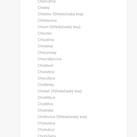
Charvatce
Chleby
Chlístov (Středočeský kraj)
Chlístovice
Chlum (Středočeský kraj)
Chlumín
Chlustina
Chmelná
Chocerady
Chocnějovice
Chodouň
Choratice
Chorušice
Choťánky
Choteč (Středočeský kraj)
Chotěšice
Chotětov
Chotilsko
Choťovice (Středočeský kraj)
Chotusice
Chotutice
Chotýšany