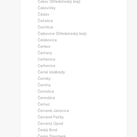
Čakov (Středočeský kraj)
Čakovičky
Čáslav
Čečelice
Čechtice
Čejkovice (Středočeský kraj)
Čelákovice
Čenkov
Čerčany
Cerhenice
Cerhovice
Černé Voděrady
Černíky
Černíny
Černolice
Černošice
Černuc
Červené Janovice
Červené Pečky
Červený Újezd
Český Brod
Český Šternberk