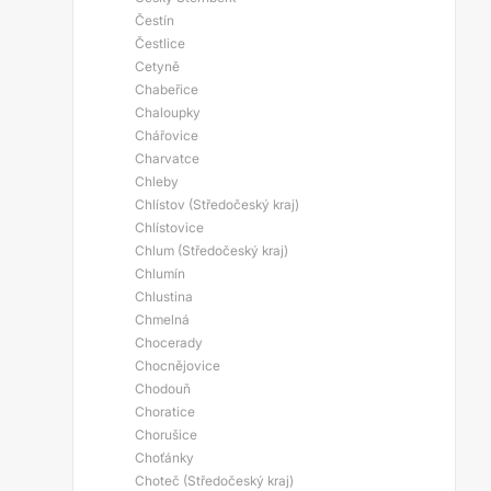
Čestín
Čestlice
Cetyně
Chabeřice
Chaloupky
Chářovice
Charvatce
Chleby
Chlístov (Středočeský kraj)
Chlístovice
Chlum (Středočeský kraj)
Chlumín
Chlustina
Chmelná
Chocerady
Chocnějovice
Chodouň
Choratice
Chorušice
Choťánky
Choteč (Středočeský kraj)