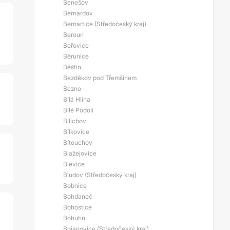
Benešov
Bernardov
Bernartice (Středočeský kraj)
Beroun
Beřovice
Běrunice
Běštín
Bezděkov pod Třemšínem
Bezno
Bílá Hlína
Bílé Podolí
Bílichov
Bílkovice
Bítouchov
Blažejovice
Blevice
Bludov (Středočeský kraj)
Bobnice
Bohdaneč
Bohostice
Bohutín
Bojanovice (Středočeský kraj)