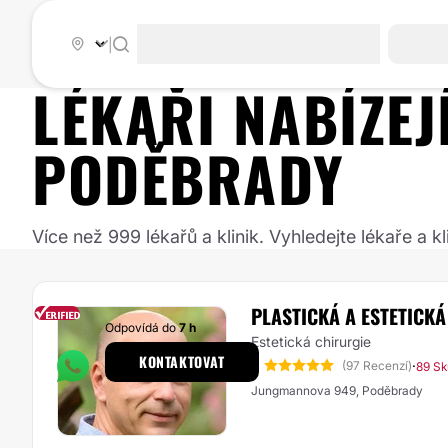
|
LÉKAŘI NABÍZE
PODĚBRADY
Více než 999 lékařů a klinik. Vyhledejte lékaře a
PLASTICKÁ A ESTETICK
Odpovídá do
7 h
Estetická chirurgie
KONTAKTOVAT
5
·
(97 Recenzí)
89 Sk
Jungmannova 949, Poděbrady