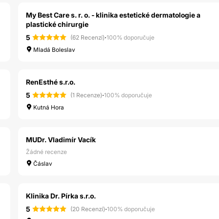
My Best Care s. r. o. - klinika estetické dermatologie a
plastické chirurgie
5
·
(62 Recenzí)
100% doporučuje
Mladá Boleslav
RenEsthé s.r.o.
5
·
(1 Recenze)
100% doporučuje
Kutná Hora
MUDr. Vladimír Vacík
Žádné recenze
Čáslav
Klinika Dr. Pírka s.r.o.
5
·
(20 Recenzí)
100% doporučuje