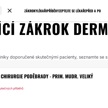
ZÁKROKY
LÉKAŘI
PŘÍBĚHY
ZEPTEJTE SE LÉKAŘE
PŘED A PO
JÍCÍ ZÁKROK
DERM
 kliniky doporučené skutečnými pacienty, seznamte se s
Á CHIRURGIE PODĚBRADY - PRIM. MUDR. VELIKÝ
utečných příběhů