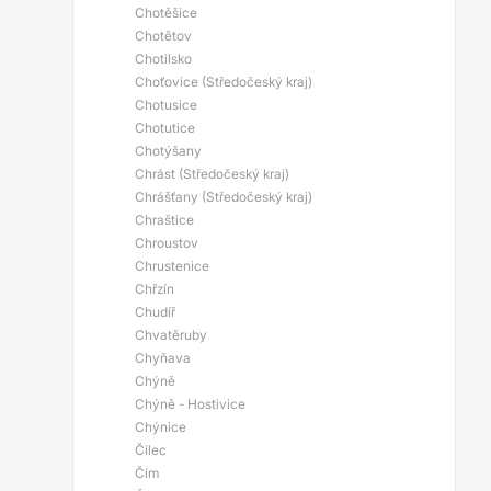
Chotěšice
Chotětov
Chotilsko
Choťovice (Středočeský kraj)
Chotusice
Chotutice
Chotýšany
Chrást (Středočeský kraj)
Chrášťany (Středočeský kraj)
Chraštice
Chroustov
Chrustenice
Chřzín
Chudíř
Chvatěruby
Chyňava
Chýně
Chýně - Hostivice
Chýnice
Čilec
Čím