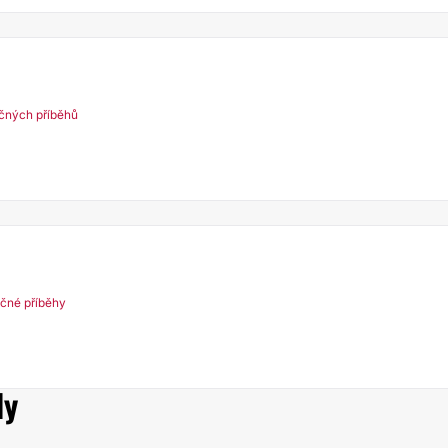
čných příběhů
čné příběhy
dy