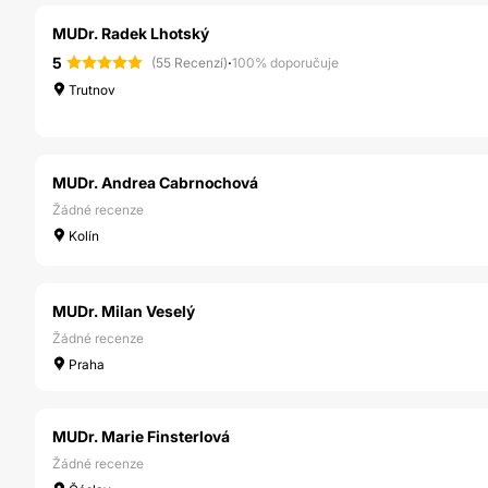
MUDr. Radek Lhotský
5
·
(55 Recenzí)
100% doporučuje
Trutnov
MUDr. Andrea Cabrnochová
Žádné recenze
Kolín
MUDr. Milan Veselý
Žádné recenze
Praha
MUDr. Marie Finsterlová
Žádné recenze