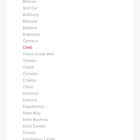
Bohcov
Boží Dar
Božičany
Březová
Bublava
Bukovany
Černava
Cheb
Chlum Svaté Maří
Chodov
Chyše
Čichalov
Cihelny
Citice
Dalovice
Dasnice
Děpoltovice
Dolní Nivy
Dolní Rychnov
Dolní Žandov
Drmoul
Františkovy Lázně