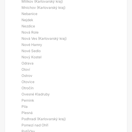
Milíkov (Karlovarský kraj)
Mnichov (Karlovarský kraj)
Nebanice
Nejdek
Nezdice
Nová Role
Nová Ves (Karlovarský kraj)
Nové Hamry
Nové Sedlo
Nový Kostel
Odrava
Oloví
Ostrov
Otovice
Otročín
Ovesné Kladruby
Pernink
Pila
Plesná
Podhradí (Karlovarský kraj)
Pomezí nad Ohří
Potůčky