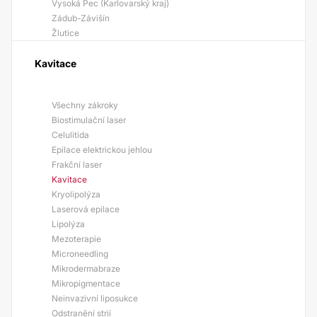
Vysoká Pec (Karlovarský kraj)
Zádub-Závišín
Žlutice
Kavitace
Všechny zákroky
Biostimulační laser
Celulitida
Epilace elektrickou jehlou
Frakční laser
Kavitace
Kryolipolýza
Laserová epilace
Lipolýza
Mezoterapie
Microneedling
Mikrodermabraze
Mikropigmentace
Neinvazivní liposukce
Odstranění strií