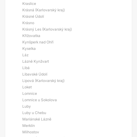
Kraslice
Krásná (Karlovarský kraj)
Krásné Údolí
Krásno
Krásný Les (Karlovarský kraj)
Křižovatka
Kynšperk nad Ohří
Kyselka
Láz
Lázně Kynžvart
Libá
Libavské Údolí
Lipová (Karlovarský kraj)
Loket
Lomnice
Lomnice u Sokolova
Luby
Luby u Chebu
Mariánské Lázně
Merklín
Milhostov