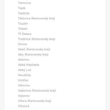
Tatrovice
Teplá
Teplička
Těšovice (Karlovarský kraj)
Toužim
Třebeň
Tři Sekery
Trstěnice (Karlovarský kraj)
Útvina
Valeč (Karlovarský kraj)
Valy (Karlovarský kraj)
Velichov
Velká Hleďsebe
Velký Luh
Verušičky
Vintířov
Vlkovice
Vojkovice (Karlovarský kraj)
Vojtanov
Vrbice (Karlovarský kraj)
Vřesová