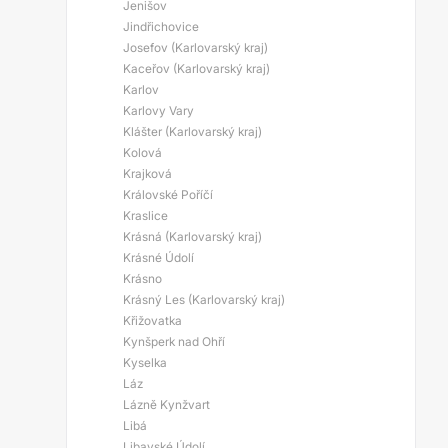
Jenišov
Jindřichovice
Josefov (Karlovarský kraj)
Kaceřov (Karlovarský kraj)
Karlov
Karlovy Vary
Klášter (Karlovarský kraj)
Kolová
Krajková
Královské Poříčí
Kraslice
Krásná (Karlovarský kraj)
Krásné Údolí
Krásno
Krásný Les (Karlovarský kraj)
Křižovatka
Kynšperk nad Ohří
Kyselka
Láz
Lázně Kynžvart
Libá
Libavské Údolí