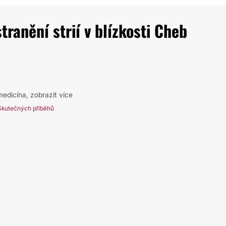
ranění strií v blízkosti Cheb
 medicína,
zobrazit více
Skutečných příběhů