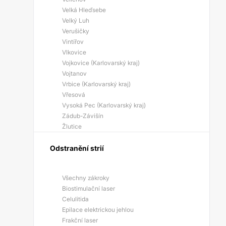
Velká Hleďsebe
Velký Luh
Verušičky
Vintířov
Vlkovice
Vojkovice (Karlovarský kraj)
Vojtanov
Vrbice (Karlovarský kraj)
Vřesová
Vysoká Pec (Karlovarský kraj)
Zádub-Závišín
Žlutice
Odstranění strií
Všechny zákroky
Biostimulační laser
Celulitida
Epilace elektrickou jehlou
Frakční laser