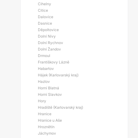
Cihelny
Citice
Dalovice
Dasnice
Děpoltovice
Dolní Nivy
Dolní Rychnov
Dolní Žandov
Drmoul
Františkovy Lázně
Habartov
Hájek (Karlovarský kraj)
Hazlov
Horní Blatná
Horní Slavkov
Hory
Hradiště (Karlovarský kraj)
Hranice
Hranice u Aše
Hroznětín
Jáchymov