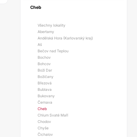
Cheb
Všechny lokality
Abertamy
Andělská Hora (Karlovarský kraj)
Aš
Bečov nad Teplou
Bochov
Bohcov
Boží Dar
Božičany
Březová
Bublava
Bukovany
Černava
Cheb
Chlum Svaté Maří
Chodov
Chyše
Čichalov