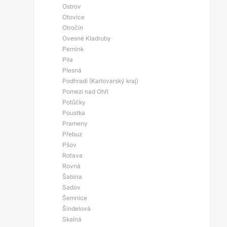
Ostrov
Otovice
Otročín
Ovesné Kladruby
Pernink
Pila
Plesná
Podhradí (Karlovarský kraj)
Pomezí nad Ohří
Potůčky
Poustka
Prameny
Přebuz
Pšov
Rotava
Rovná
Šabina
Sadov
Šemnice
Šindelová
Skalná