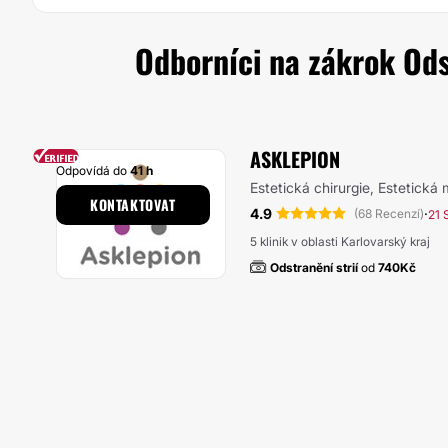
Odborníci na zákrok Odst
ASKLEPION
Odpovídá do
41 h
Estetická chirurgie, Estetická
KONTAKTOVAT
4.9
·
(68 Recenzí)
21 
5 klinik v oblasti Karlovarský kraj
Odstranění strií
od
740Kč