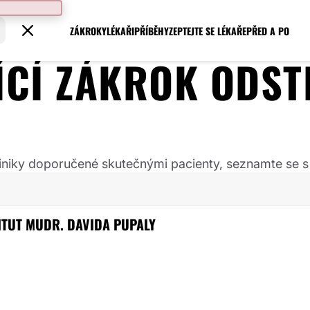
ZÁKROKY
LÉKAŘI
PŘÍBĚHY
ZEPTEJTE SE LÉKAŘE
PŘED A PO
JÍCÍ ZÁKROK
ODST
 kliniky doporučené skutečnými pacienty, seznamte se s
ITUT MUDR. DAVIDA PUPALY