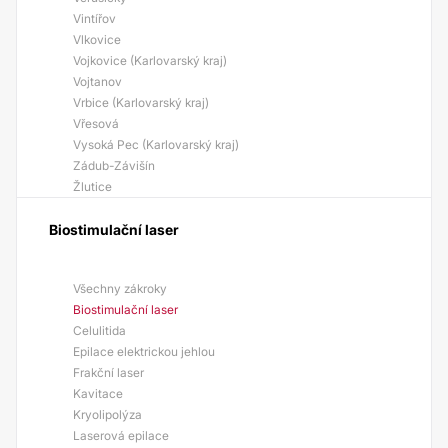
Vintířov
Vlkovice
Vojkovice (Karlovarský kraj)
Vojtanov
Vrbice (Karlovarský kraj)
Vřesová
Vysoká Pec (Karlovarský kraj)
Zádub-Závišín
Žlutice
Biostimulační laser
Všechny zákroky
Biostimulační laser
Celulitida
Epilace elektrickou jehlou
Frakční laser
Kavitace
Kryolipolýza
Laserová epilace