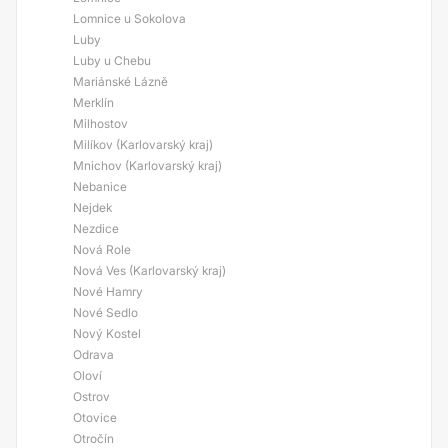
Lomnice u Sokolova
Luby
Luby u Chebu
Mariánské Lázně
Merklín
Milhostov
Milíkov (Karlovarský kraj)
Mnichov (Karlovarský kraj)
Nebanice
Nejdek
Nezdice
Nová Role
Nová Ves (Karlovarský kraj)
Nové Hamry
Nové Sedlo
Nový Kostel
Odrava
Oloví
Ostrov
Otovice
Otročín