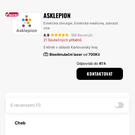
ASKLEPION
Estetická chirurgie, Estetická medicína,
zobrazit
více
4.9
(68 Recenzí)
·
21 Skutečných příběhů
5 klinik v oblasti Karlovarský kraj
Biostimulační laser
od
700Kč
Odpovídá do
41 h
KONTAKTOVAT
S recenzemi (1)
Cheb