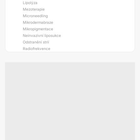
Lipolýza
Mezoterapie
Microneedling
Mikrodermabraze
Mikropigmentace
Neinvazivní liposukce
Odstranění strií
Radiofrekvence