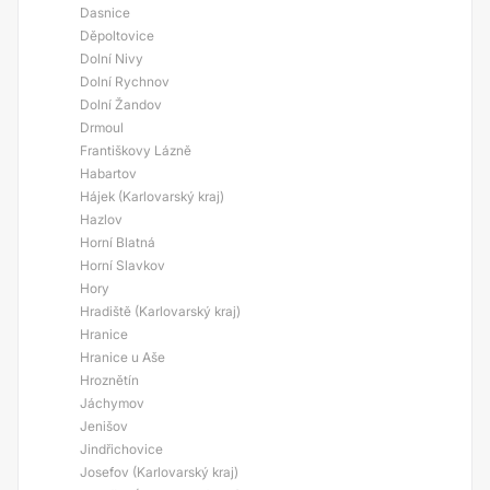
Dasnice
Děpoltovice
Dolní Nivy
Dolní Rychnov
Dolní Žandov
Drmoul
Františkovy Lázně
Habartov
Hájek (Karlovarský kraj)
Hazlov
Horní Blatná
Horní Slavkov
Hory
Hradiště (Karlovarský kraj)
Hranice
Hranice u Aše
Hroznětín
Jáchymov
Jenišov
Jindřichovice
Josefov (Karlovarský kraj)