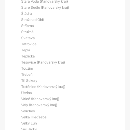
Stará Voda (Karlovarský kraj)
Staré Sedlo (Karlovarský kraj)
Štědrá
Stráž nad Ohří
Stříbrná
Stružná
Svatava
Tatrovice
Teplá
Teplička
Těšovice (Karlovarský kraj)
Toužim
Třebeň
Tři Sekery
Trstěnice (Karlovarský kraj)
Útvina
Valeč (Karlovarský kraj)
Valy (Karlovarský kraj)
Velichov
Velká Hleďsebe
Velký Luh
Verušičky