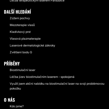
Léčba terapeutickým laserem Pardubice
DALŠÍ HLEDÁNÍ
Zúžení pochvy
Mezoterapie vlasů
Kladívkový prst
Vlasová plazmaterapie
Laserové dermatologické zákroky
Zvětšení bodu G
PŘÍBĚHY
Biostimulační laser
Léčba jizev biostimulačním laserem - spokojená
Využil jsem akční nabídku na biostimulační laser na svoji problémovou
pokožku
O NÁS
Kdo jsme?