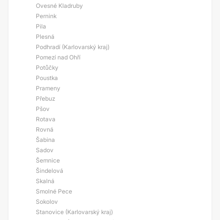
Ovesné Kladruby
Pernink
Pila
Plesná
Podhradí (Karlovarský kraj)
Pomezí nad Ohří
Potůčky
Poustka
Prameny
Přebuz
Pšov
Rotava
Rovná
Šabina
Sadov
Šemnice
Šindelová
Skalná
Smolné Pece
Sokolov
Stanovice (Karlovarský kraj)