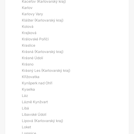
Kaceřov (Karlovarský kraj)
Karlov
Karlovy Vary
Klášter (Karlovarský kraj)
Kolová
Krajková
Královské Poříčí
Kraslice
Krásná (Karlovarský kraj)
Krásné Údolí
Krásno
Krásný Les (Karlovarský kraj)
Křižovatka
Kynšperk nad Ohří
Kyselka
Láz
Lázně Kynžvart
Libá
Libavské Údolí
Lipová (Karlovarský kraj)
Loket
Lomnice