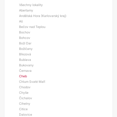
Všechny lokality
Abertamy
Andělská Hora (Karlovarský kraj)
Aš
Bečov nad Teplou
Bochov
Bohcov
Boží Dar
Božičany
Březová
Bublava
Bukovany
Černava
Cheb
Chlum Svaté Maří
Chodov
Chyše
Čichalov
Cihelny
Citice
Dalovice