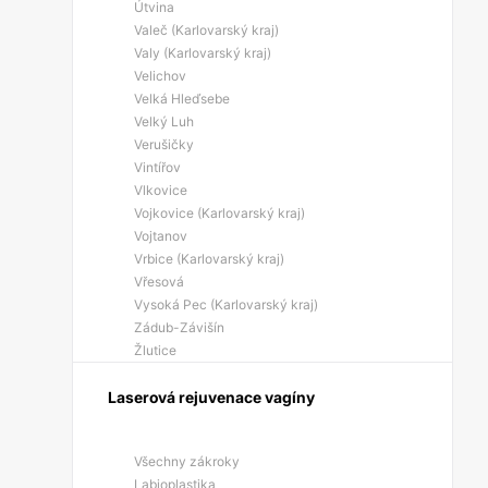
Útvina
Valeč (Karlovarský kraj)
Valy (Karlovarský kraj)
Velichov
Velká Hleďsebe
Velký Luh
Verušičky
Vintířov
Vlkovice
Vojkovice (Karlovarský kraj)
Vojtanov
Vrbice (Karlovarský kraj)
Vřesová
Vysoká Pec (Karlovarský kraj)
Zádub-Závišín
Žlutice
Laserová rejuvenace vagíny
Všechny zákroky
Labioplastika