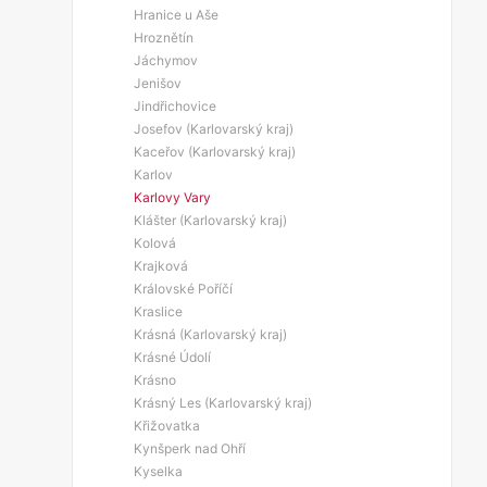
Hranice u Aše
Hroznětín
Jáchymov
Jenišov
Jindřichovice
Josefov (Karlovarský kraj)
Kaceřov (Karlovarský kraj)
Karlov
Karlovy Vary
Klášter (Karlovarský kraj)
Kolová
Krajková
Královské Poříčí
Kraslice
Krásná (Karlovarský kraj)
Krásné Údolí
Krásno
Krásný Les (Karlovarský kraj)
Křižovatka
Kynšperk nad Ohří
Kyselka