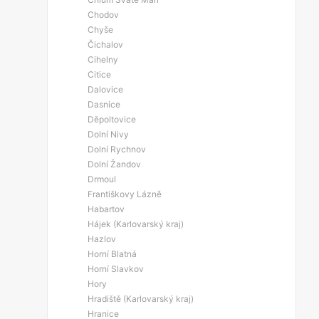
Chodov
Chyše
Čichalov
Cihelny
Citice
Dalovice
Dasnice
Děpoltovice
Dolní Nivy
Dolní Rychnov
Dolní Žandov
Drmoul
Františkovy Lázně
Habartov
Hájek (Karlovarský kraj)
Hazlov
Horní Blatná
Horní Slavkov
Hory
Hradiště (Karlovarský kraj)
Hranice