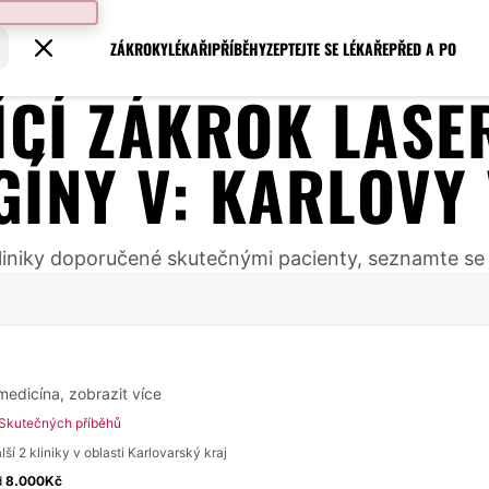
ZÁKROKY
LÉKAŘI
PŘÍBĚHY
ZEPTEJTE SE LÉKAŘE
PŘED A PO
JÍCÍ ZÁKROK
LASE
GÍNY
V:
KARLOVY
 kliniky doporučené skutečnými pacienty, seznamte se
 medicína,
zobrazit více
 Skutečných příběhů
lší 2 kliniky v oblasti Karlovarský kraj
d
8.000Kč