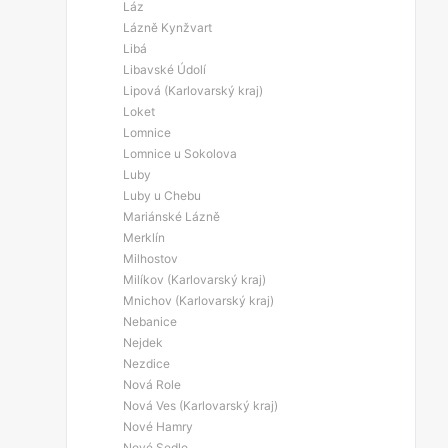
Láz
Lázně Kynžvart
Libá
Libavské Údolí
Lipová (Karlovarský kraj)
Loket
Lomnice
Lomnice u Sokolova
Luby
Luby u Chebu
Mariánské Lázně
Merklín
Milhostov
Milíkov (Karlovarský kraj)
Mnichov (Karlovarský kraj)
Nebanice
Nejdek
Nezdice
Nová Role
Nová Ves (Karlovarský kraj)
Nové Hamry
Nové Sedlo