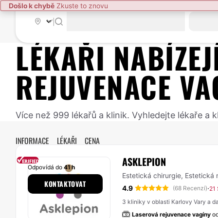
Došlo k chybě
Zkuste to znovu
|
LÉKAŘI NABÍZE
REJUVENACE VA
Více než 999 lékařů a klinik. Vyhledejte lékaře a
INFORMACE
LÉKAŘI
CENA
ASKLEPION
Odpovídá do
41 h
Estetická chirurgie, Estetická
KONTAKTOVAT
4.9
·
(68 Recenzí)
21
3 kliniky v oblasti Karlovy Vary a da
Laserová rejuvenace vagíny
o