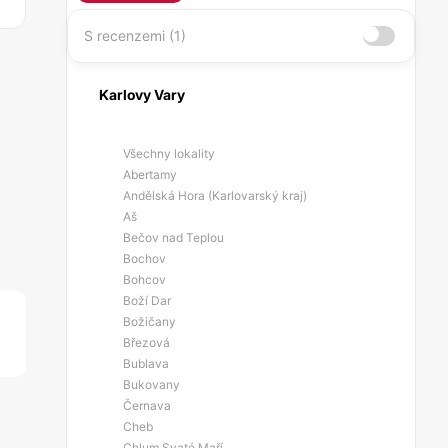
S recenzemi (1)
Karlovy Vary
Všechny lokality
Abertamy
Andělská Hora (Karlovarský kraj)
Aš
Bečov nad Teplou
Bochov
Bohcov
Boží Dar
Božičany
Březová
Bublava
Bukovany
Černava
Cheb
Chlum Svaté Maří