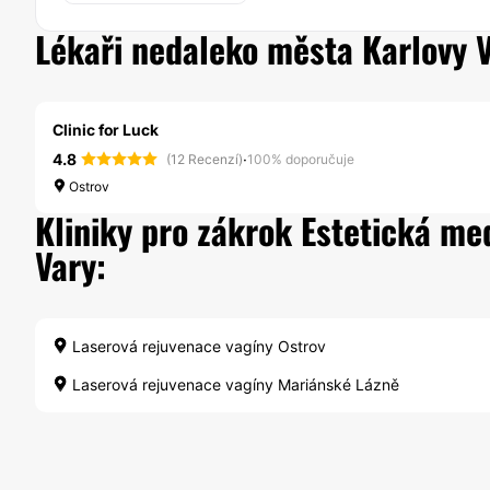
Lékaři nedaleko města Karlovy 
Clinic for Luck
4.8
·
(12 Recenzí)
100% doporučuje
Ostrov
Kliniky pro zákrok Estetická me
Vary:
Laserová rejuvenace vagíny Ostrov
Laserová rejuvenace vagíny Mariánské Lázně