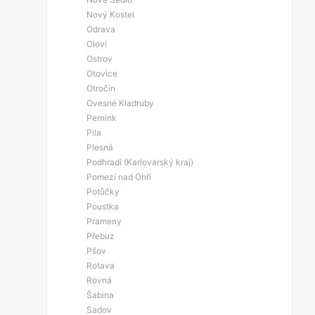
Nový Kostel
Odrava
Oloví
Ostrov
Otovice
Otročín
Ovesné Kladruby
Pernink
Pila
Plesná
Podhradí (Karlovarský kraj)
Pomezí nad Ohří
Potůčky
Poustka
Prameny
Přebuz
Pšov
Rotava
Rovná
Šabina
Sadov