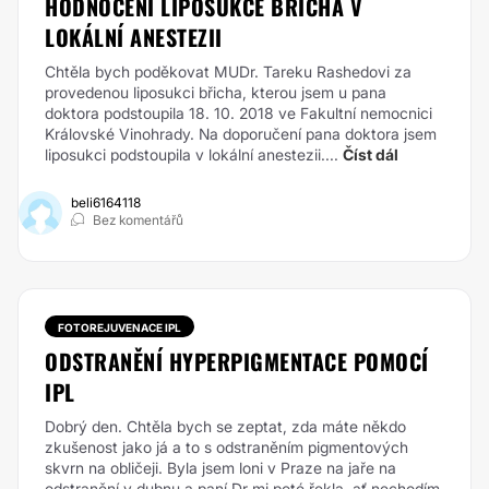
HODNOCENÍ LIPOSUKCE BŘICHA V
LOKÁLNÍ ANESTEZII
Chtěla bych poděkovat MUDr. Tareku Rashedovi za
provedenou liposukci břicha, kterou jsem u pana
doktora podstoupila 18. 10. 2018 ve Fakultní nemocnici
Královské Vinohrady. Na doporučení pana doktora jsem
liposukci podstoupila v lokální anestezii....
Číst dál
beli6164118
Bez komentářů
FOTOREJUVENACE IPL
ODSTRANĚNÍ HYPERPIGMENTACE POMOCÍ
IPL
Dobrý den. Chtěla bych se zeptat, zda máte někdo
zkušenost jako já a to s odstraněním pigmentových
skvrn na obličeji. Byla jsem loni v Praze na jaře na
odstranění v dubnu a paní Dr mi poté řekla, ať nechodím