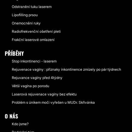
Odstranění tuku laserem
Lipofilling prsou
Onemocnění ruky
Radiofrekvenční ošetření pleti
Frakční laserové omlazení
PŘÍBĚHY
Stop inkontinenci - laserem
Rejuvenace vagíny : příznaky inkontinence zmizely po pár týdnech
Rejuvance vagíny před 4týdny
Větší vagína po porodu
Laserová rejuvenace vagíny bez efektu
Problém s únikem moči vyřešen u MUDr. Skřivánka
O NÁS
Kdo jsme?