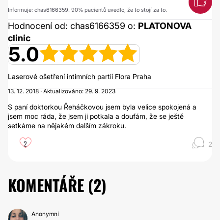
Informuje: chas6166359. 90% pacientů uvedlo, že to stojí za to.
Hodnocení od: chas6166359 o:
PLATONOVA
clinic
5.0
Laserové ošetření intimních partií Flora Praha
13. 12. 2018 · Aktualizováno: 29. 9. 2023
S paní doktorkou Řeháčkovou jsem byla velice spokojená a
jsem moc ráda, že jsem ji potkala a doufám, že se ještě
setkáme na nějakém dalším zákroku.
2
2
KOMENTÁŘE (
2
)
Anonymní