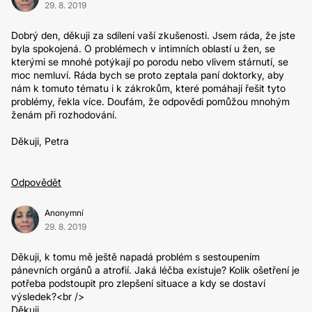
29. 8. 2019
Dobrý den, děkuji za sdílení vaší zkušenosti. Jsem ráda, že jste
byla spokojená. O problémech v intimních oblastí u žen, se
kterými se mnohé potýkají po porodu nebo vlivem stárnutí, se
moc nemluví. Ráda bych se proto zeptala paní doktorky, aby
nám k tomuto tématu i k zákrokům, které pomáhají řešit tyto
problémy, řekla více. Doufám, že odpovědi pomůžou mnohým
ženám při rozhodování.
Děkuji, Petra
Odpovědět
Anonymní
29. 8. 2019
Děkuji, k tomu mě ještě napadá problém s sestoupením
pánevních orgánů a atrofií. Jaká léčba existuje? Kolik ošetření je
potřeba podstoupit pro zlepšení situace a kdy se dostaví
výsledek?<br />
Děkuji.