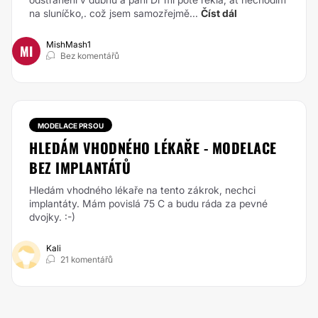
na sluníčko,. což jsem samozřejmě...
Číst dál
MishMash1
MI
Bez komentářů
MODELACE PRSOU
HLEDÁM VHODNÉHO LÉKAŘE - MODELACE
BEZ IMPLANTÁTŮ
Hledám vhodného lékaře na tento zákrok, nechci
implantáty. Mám povislá 75 C a budu ráda za pevné
dvojky. :-)
Kali
21 komentářů