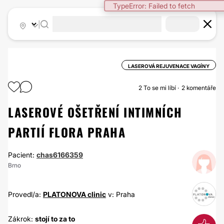
TypeError: Failed to fetch
|
LASEROVÁ REJUVENACE VAGÍNY
2
To se mi líbí
2 komentáře
LASEROVÉ OŠETŘENÍ INTIMNÍCH
PARTIÍ FLORA PRAHA
Pacient:
chas6166359
Brno
Provedl/a:
PLATONOVA clinic
v: Praha
Zákrok:
stojí to za to