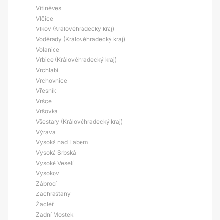
Vitiněves
Vlčice
Vlkov (Královéhradecký kraj)
Voděrady (Královéhradecký kraj)
Volanice
Vrbice (Královéhradecký kraj)
Vrchlabí
Vrchovnice
Vřesník
Vršce
Vršovka
Všestary (Královéhradecký kraj)
Výrava
Vysoká nad Labem
Vysoká Srbská
Vysoké Veselí
Vysokov
Zábrodí
Zachrašťany
Žacléř
Zadní Mostek