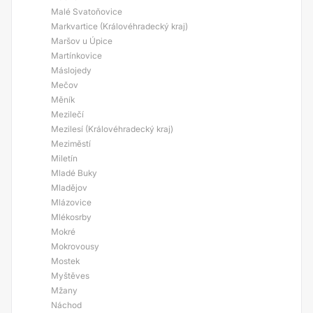
Malé Svatoňovice
Markvartice (Královéhradecký kraj)
Maršov u Úpice
Martínkovice
Máslojedy
Mečov
Měník
Mezilečí
Mezilesí (Královéhradecký kraj)
Meziměstí
Miletín
Mladé Buky
Mladějov
Mlázovice
Mlékosrby
Mokré
Mokrovousy
Mostek
Myštěves
Mžany
Náchod