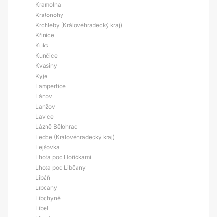
Kramolna
Kratonohy
Krchleby (Královéhradecký kraj)
Křinice
Kuks
Kunčice
Kvasiny
Kyje
Lampertice
Lánov
Lanžov
Lavice
Lázně Bělohrad
Ledce (Královéhradecký kraj)
Lejšovka
Lhota pod Hořičkami
Lhota pod Libčany
Libáň
Libčany
Libchyně
Libel