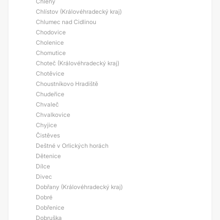
Chleny
Chlístov (Královéhradecký kraj)
Chlumec nad Cidlinou
Chodovice
Cholenice
Chomutice
Choteč (Královéhradecký kraj)
Chotěvice
Choustníkovo Hradiště
Chudeřice
Chvaleč
Chvalkovice
Chyjice
Čistěves
Deštné v Orlických horách
Dětenice
Dílce
Divec
Dobřany (Královéhradecký kraj)
Dobré
Dobřenice
Dobruška