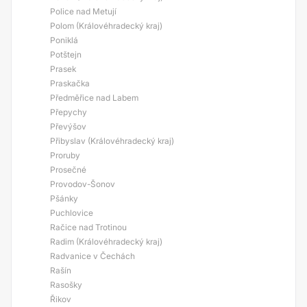
Police nad Metují
Polom (Královéhradecký kraj)
Poniklá
Potštejn
Prasek
Praskačka
Předměřice nad Labem
Přepychy
Převýšov
Přibyslav (Královéhradecký kraj)
Proruby
Prosečné
Provodov-Šonov
Pšánky
Puchlovice
Račice nad Trotinou
Radim (Královéhradecký kraj)
Radvanice v Čechách
Rašín
Rasošky
Řikov