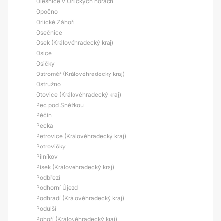
Olešnice v Orlických horách
Opočno
Orlické Záhoří
Osečnice
Osek (Královéhradecký kraj)
Osice
Osičky
Ostroměř (Královéhradecký kraj)
Ostružno
Otovice (Královéhradecký kraj)
Pec pod Sněžkou
Pěčín
Pecka
Petrovice (Královéhradecký kraj)
Petrovičky
Pilníkov
Písek (Královéhradecký kraj)
Podbřezí
Podhorní Újezd
Podhradí (Královéhradecký kraj)
Podůlší
Pohoří (Královéhradecký kraj)