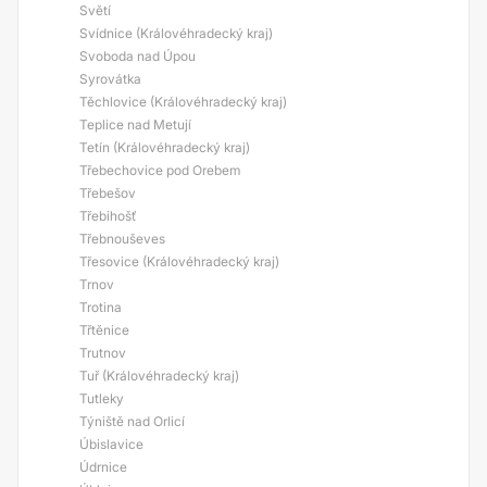
Světí
Svídnice (Královéhradecký kraj)
Svoboda nad Úpou
Syrovátka
Těchlovice (Královéhradecký kraj)
Teplice nad Metují
Tetín (Královéhradecký kraj)
Třebechovice pod Orebem
Třebešov
Třebihošť
Třebnouševes
Třesovice (Královéhradecký kraj)
Trnov
Trotina
Třtěnice
Trutnov
Tuř (Královéhradecký kraj)
Tutleky
Týniště nad Orlicí
Úbislavice
Údrnice