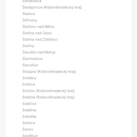
Sendražice
Šestajovice (Královéhradecký kraj)
Skalice
Skřivany
Skuhrov nad Bělou
Slatina nad Úpou
Slatina nad Zdobnicí
Slatiny
Slavětín nad Metuji
Slavhostice
Slavoňov
Sloupno (Královéhradecký kraj)
Smidary
Smiřice
Smržov (Královéhradecký kraj)
Sněžné (Královéhradecký kraj)
Sobčice
Soběraz
Sobotka
Solnice
Šonov
Sovětice