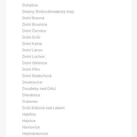
Dohalice
Dolany (Královéhradecký kraj)
Dolní Branná
Dolní Brusnice
Dolní Černilov
Dolní Dvůr
Dolní Kalná
Dolní Lánov
Dolní Lochov
Dolní Olešnice
Dolní Přím
Dolní Radechová
Doubravice
Doudleby nad Orlicí
Dřevěnice
Dubenec
Dvůr Králové nad Labem
Habřina
Hajnice
Havlovice
Hejtmánkovice