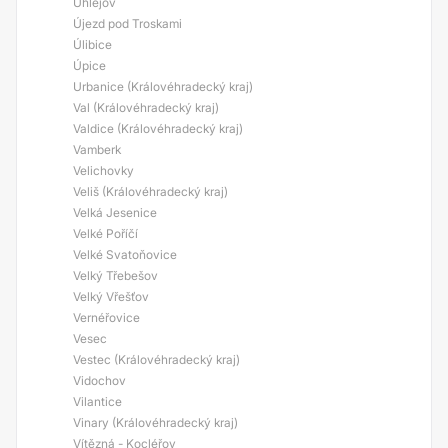
Úhlejov
Újezd pod Troskami
Úlibice
Úpice
Urbanice (Královéhradecký kraj)
Val (Královéhradecký kraj)
Valdice (Královéhradecký kraj)
Vamberk
Velichovky
Veliš (Královéhradecký kraj)
Velká Jesenice
Velké Poříčí
Velké Svatoňovice
Velký Třebešov
Velký Vřešťov
Vernéřovice
Vesec
Vestec (Královéhradecký kraj)
Vidochov
Vilantice
Vinary (Královéhradecký kraj)
Vítězná - Kocléřov