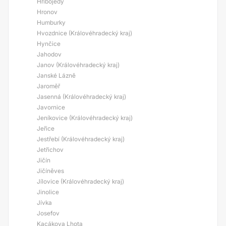
Hřibojedy
Hronov
Humburky
Hvozdnice (Královéhradecký kraj)
Hynčice
Jahodov
Janov (Královéhradecký kraj)
Janské Lázně
Jaroměř
Jasenná (Královéhradecký kraj)
Javornice
Jeníkovice (Královéhradecký kraj)
Jeřice
Jestřebí (Královéhradecký kraj)
Jetřichov
Jičín
Jičíněves
Jílovice (Královéhradecký kraj)
Jinolice
Jívka
Josefov
Kacákova Lhota