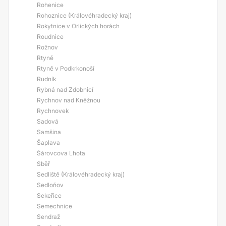
Rohenice
Rohoznice (Královéhradecký kraj)
Rokytnice v Orlických horách
Roudnice
Rožnov
Rtyně
Rtyně v Podkrkonoší
Rudník
Rybná nad Zdobnicí
Rychnov nad Kněžnou
Rychnovek
Sadová
Samšina
Šaplava
Šárovcova Lhota
Sběř
Sedliště (Královéhradecký kraj)
Sedloňov
Sekeřice
Semechnice
Sendraž