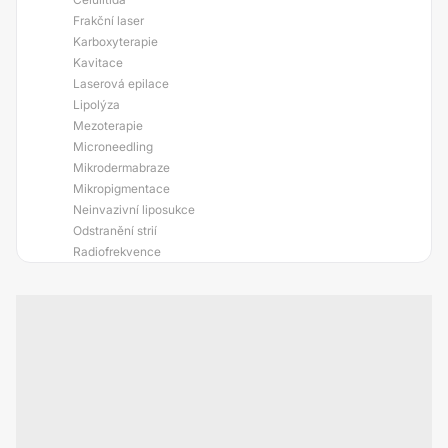
Frakční laser
Karboxyterapie
Kavitace
Laserová epilace
Lipolýza
Mezoterapie
Microneedling
Mikrodermabraze
Mikropigmentace
Neinvazivní liposukce
Odstranění strií
Radiofrekvence