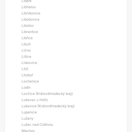
Liberk
Libňatov
Libníkovice
Libošovice
Libotov
Librantice
Libřice
Libuň
Lično
Lišice
Lískovice
Litíč
Litoboř
Lochenice
Lodín
Lovčice (Královéhradecký kraj)
Lukavec u Hořic
Lukavice (Královéhradecký kraj)
Lupenice
Lužany
Lužec nad Cidlinou
Machov