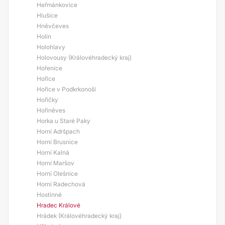
Heřmánkovice
Hlušice
Hněvčeves
Holín
Holohlavy
Holovousy (Královéhradecký kraj)
Hořenice
Hořice
Hořice v Podkrkonoší
Hořičky
Hořiněves
Horka u Staré Paky
Horní Adršpach
Horní Brusnice
Horní Kalná
Horní Maršov
Horní Olešnice
Horní Radechová
Hostinné
Hradec Králové
Hrádek (Královéhradecký kraj)