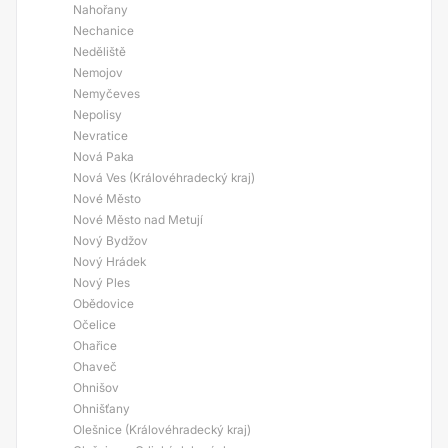
Nahořany
Nechanice
Neděliště
Nemojov
Nemyčeves
Nepolisy
Nevratice
Nová Paka
Nová Ves (Královéhradecký kraj)
Nové Město
Nové Město nad Metují
Nový Bydžov
Nový Hrádek
Nový Ples
Obědovice
Očelice
Ohařice
Ohaveč
Ohnišov
Ohnišťany
Olešnice (Královéhradecký kraj)