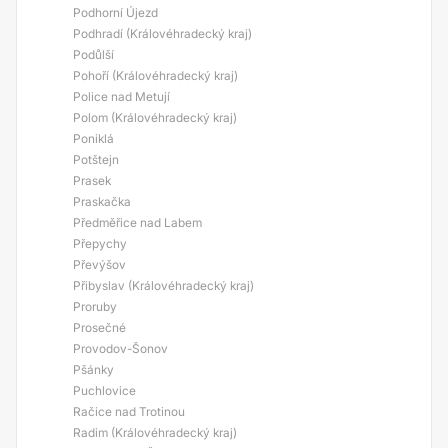
Podhorní Újezd
Podhradí (Královéhradecký kraj)
Podůlší
Pohoří (Královéhradecký kraj)
Police nad Metují
Polom (Královéhradecký kraj)
Poniklá
Potštejn
Prasek
Praskačka
Předměřice nad Labem
Přepychy
Převýšov
Přibyslav (Královéhradecký kraj)
Proruby
Prosečné
Provodov-Šonov
Pšánky
Puchlovice
Račice nad Trotinou
Radim (Královéhradecký kraj)