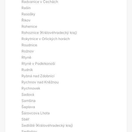
Radvanice v Čechách
Rašín
Rasošky
Řikov
Rohenice
Rohoznice (Královéhradecký kraj)
Rokytnice v Orlických horách
Roudnice
Rožnov
Rtyně
Rtyně v Podkrkonoší
Rudník
Rybná nad Zdobnicí
Rychnov nad Kněžnou
Rychnovek
Sadová
Samšina
Šaplava
Šárovcova Lhota
Sběř
Sedliště (Královéhradecký kraj)
Sedloňov