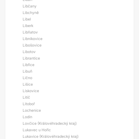
Libčany
Libchyně
Libel
Liberk
Libňatov
Libníkovice
Libošovice
Libotov
Librantice
Libřice
Libuň
Lično
Lišice
Lískovice
Litíč
Litoboř
Lochenice
Lodín
Lovčice (Královéhradecký kraj)
Lukavec u Hořic
Lukavice (Královéhradecký kraj)