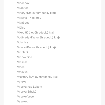
Vidochov
Vilantice
Vinary (Královéhradecký kraj)
Vítězná - Kocléřov
Vitiněves
Vlčice
Vlkov (Královéhradecký kraj)
Voděrady (Královéhradecký kraj)
Volanice
Vrbice (Královéhradecký kraj)
Vrchlabí
Vrchovnice
Vřesník
Vršce
Vršovka
Všestary (Královéhradecký kraj)
Výrava
Vysoká nad Labem
Vysoká Srbská
Vysoké Veselí
Vysokov