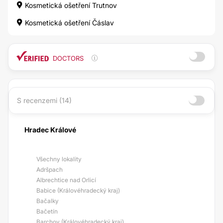
Kosmetická ošetření Trutnov
Kosmetická ošetření Čáslav
DOCTORS
S recenzemi (14)
Hradec Králové
Všechny lokality
Adršpach
Albrechtice nad Orlicí
Babice (Královéhradecký kraj)
Bačalky
Bačetín
Barchov (Královéhradecký kraj)