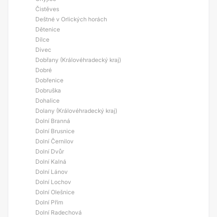
Čistěves
Deštné v Orlických horách
Dětenice
Dílce
Divec
Dobřany (Královéhradecký kraj)
Dobré
Dobřenice
Dobruška
Dohalice
Dolany (Královéhradecký kraj)
Dolní Branná
Dolní Brusnice
Dolní Černilov
Dolní Dvůr
Dolní Kalná
Dolní Lánov
Dolní Lochov
Dolní Olešnice
Dolní Přím
Dolní Radechová