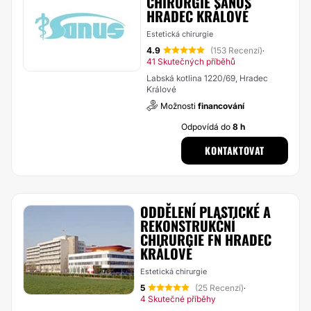
CHIRURGIE SANUS
HRADEC KRÁLOVÉ
Estetická chirurgie
4.9
(153 Recenzí)
·
41 Skutečných příběhů
Labská kotlina 1220/69, Hradec
Králové
Možnosti
financování
Odpovídá do
8 h
KONTAKTOVAT
ODDĚLENÍ PLASTICKÉ A
REKONSTRUKČNÍ
CHIRURGIE FN HRADEC
KRÁLOVÉ
Estetická chirurgie
5
(25 Recenzí)
·
4 Skutečné příběhy