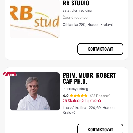
RB STUDIO
Estetická medicína
Žádné recenze
Cihlářská 280, Hradec Králové
KONTAKTOVAT
PRIM. MUDR. ROBERT
ČÁP PH.D.
Plastický chirurg
4.9
(28 Recenzí)
·
25 Skutečných příběhů
Labská kotlina 1220/69, Hradec
Králové
KONTAKTOVAT