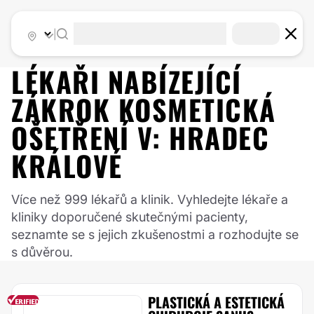
|
LÉKAŘI NABÍZEJÍCÍ
ZÁKROK
KOSMETICKÁ
OŠETŘENÍ
V:
HRADEC
KRÁLOVÉ
Více než 999 lékařů a klinik. Vyhledejte lékaře a
kliniky doporučené skutečnými pacienty,
seznamte se s jejich zkušenostmi a rozhodujte se
s důvěrou.
PLASTICKÁ A ESTETICKÁ