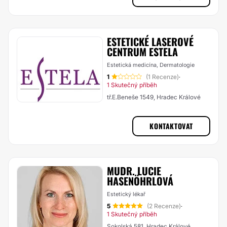
ESTETICKÉ LASEROVÉ
CENTRUM ESTELA
Estetická medicína, Dermatologie
1
(1 Recenze)
·
1 Skutečný příběh
tř.E.Beneše 1549, Hradec Králové
KONTAKTOVAT
MUDR. LUCIE
HASENÖHRLOVÁ
Estetický lékař
5
(2 Recenze)
·
1 Skutečný příběh
Sokolská 581, Hradec Králové