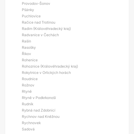
Provodov-Šonov
Pšánky
Puchlovice
Račice nad Trotinou
Radim (Královéhradecký kraj)
Radvanice v Čechách
Rašín
Rasošky
Řikov
Rohenice
Rohoznice (Královéhradecký kraj)
Rokytnice v Orlických horách
Roudnice
Rožnov
Rtyně
Rtyně v Podkrkonoší
Rudník
Rybná nad Zdobnicí
Rychnov nad Kněžnou
Rychnovek
Sadová