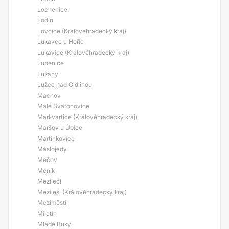
Lochenice
Lodín
Lovčice (Královéhradecký kraj)
Lukavec u Hořic
Lukavice (Královéhradecký kraj)
Lupenice
Lužany
Lužec nad Cidlinou
Machov
Malé Svatoňovice
Markvartice (Královéhradecký kraj)
Maršov u Úpice
Martínkovice
Máslojedy
Mečov
Měník
Mezilečí
Mezilesí (Královéhradecký kraj)
Meziměstí
Miletín
Mladé Buky