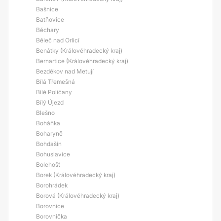
Bašnice
Batňovice
Běchary
Běleč nad Orlicí
Benátky (Královéhradecký kraj)
Bernartice (Královéhradecký kraj)
Bezděkov nad Metují
Bílá Třemešná
Bílé Poličany
Bílý Újezd
Blešno
Boháňka
Boharyně
Bohdašín
Bohuslavice
Bolehošť
Borek (Královéhradecký kraj)
Borohrádek
Borová (Královéhradecký kraj)
Borovnice
Borovnička