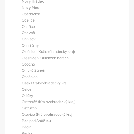
Nový Hrádek
Nový Ples
Obědovice
Očelice
Ohařice
Ohaveč
Ohnišov
Ohnišťany
Olešnice (Královéhradecký kraj)
Olešnice v Orlických horách
Opočno
Orlické Záhoří
Osečnice
Osek (Královéhradecký kraj)
Osice
Osičky
Ostroměř (Královéhradecký kraj)
Ostružno
Otovice (Královéhradecký kraj)
Pec pod Sněžkou
Pěčín
Pecka