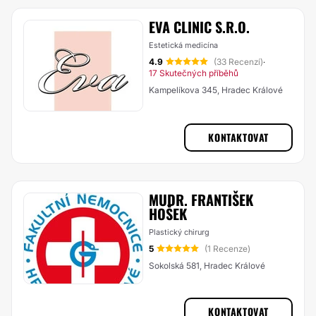
EVA CLINIC S.R.O.
Estetická medicína
4.9
(33 Recenzí)
·
17 Skutečných příběhů
Kampelíkova 345, Hradec Králové
KONTAKTOVAT
MUDR. FRANTIŠEK
HOŠEK
Plastický chirurg
5
(1 Recenze)
Sokolská 581, Hradec Králové
KONTAKTOVAT