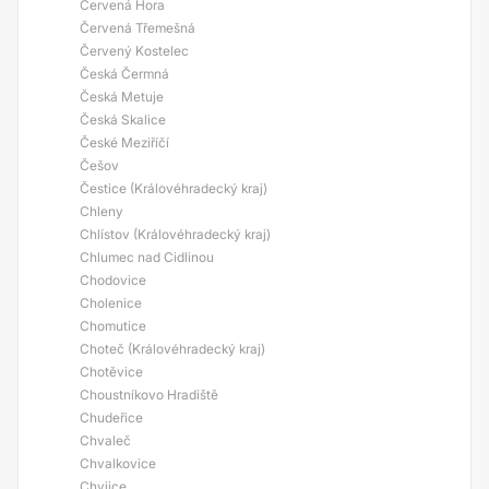
Červená Hora
Červená Třemešná
Červený Kostelec
Česká Čermná
Česká Metuje
Česká Skalice
České Meziříčí
Češov
Čestice (Královéhradecký kraj)
Chleny
Chlístov (Královéhradecký kraj)
Chlumec nad Cidlinou
Chodovice
Cholenice
Chomutice
Choteč (Královéhradecký kraj)
Chotěvice
Choustníkovo Hradiště
Chudeřice
Chvaleč
Chvalkovice
Chyjice