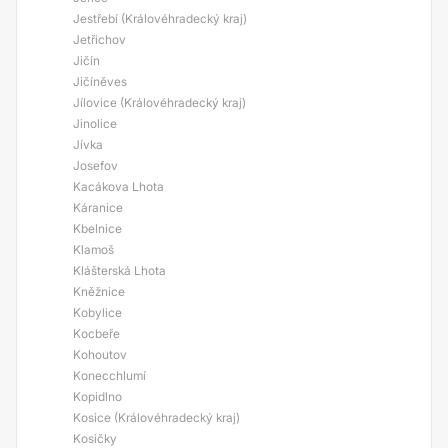
Jestřebí (Královéhradecký kraj)
Jetřichov
Jičín
Jičíněves
Jílovice (Královéhradecký kraj)
Jinolice
Jívka
Josefov
Kacákova Lhota
Káranice
Kbelnice
Klamoš
Klášterská Lhota
Kněžnice
Kobylice
Kocbeře
Kohoutov
Konecchlumí
Kopidlno
Kosice (Královéhradecký kraj)
Kosičky