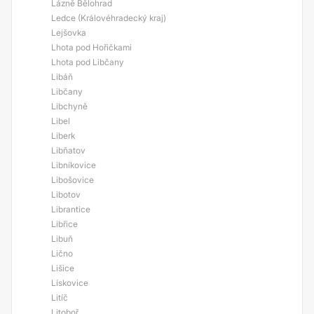
Lázně Bělohrad
Ledce (Královéhradecký kraj)
Lejšovka
Lhota pod Hořičkami
Lhota pod Libčany
Libáň
Libčany
Libchyně
Libel
Liberk
Libňatov
Libníkovice
Libošovice
Libotov
Librantice
Libřice
Libuň
Lično
Lišice
Lískovice
Litíč
Litoboř