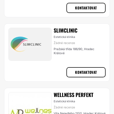
KONTAKTOVAT
SLIMCLINIC
Estetická klinika
Žádné recenze
Pražská třída 186/90, Hradec
Králové
KONTAKTOVAT
WELLNESS PERFEKT
Estetická klinika
Žádné recenze
Víta Nejedlého 1100, Hradec Králové