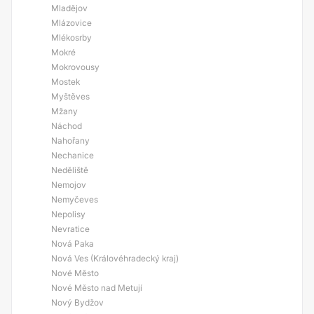
Mladějov
Mlázovice
Mlékosrby
Mokré
Mokrovousy
Mostek
Myštěves
Mžany
Náchod
Nahořany
Nechanice
Neděliště
Nemojov
Nemyčeves
Nepolisy
Nevratice
Nová Paka
Nová Ves (Královéhradecký kraj)
Nové Město
Nové Město nad Metují
Nový Bydžov