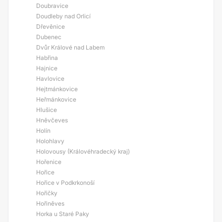
Doubravice
Doudleby nad Orlicí
Dřevěnice
Dubenec
Dvůr Králové nad Labem
Habřina
Hajnice
Havlovice
Hejtmánkovice
Heřmánkovice
Hlušice
Hněvčeves
Holín
Holohlavy
Holovousy (Královéhradecký kraj)
Hořenice
Hořice
Hořice v Podkrkonoší
Hořičky
Hořiněves
Horka u Staré Paky