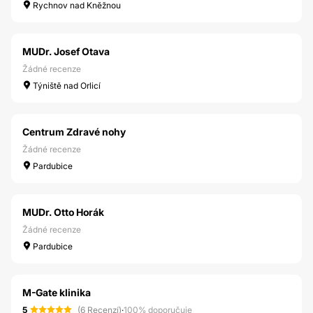
Rychnov nad Kněžnou
MUDr. Josef Otava
Žádné recenze
Týniště nad Orlicí
Centrum Zdravé nohy
Žádné recenze
Pardubice
MUDr. Otto Horák
Žádné recenze
Pardubice
M-Gate klinika
5
(6 Recenzí)
·
100% doporučuje