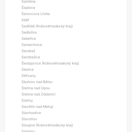
Samšina
Šaplava
Šárovcova Lhota
Sběř
Sedliště (Královéhradecký kraj)
Sedloňov
Sekeřice
Semechnice
Sendraž
Sendražice
Šestajovice (Královéhradecký kraj)
Skalice
Skřivany
Skuhrov nad Bělou
Slatina nad Úpou
Slatina nad Zdobnicí
Slatiny
Slavětín nad Metuji
Slavhostice
Slavoňov
Sloupno (Královéhradecký kraj)
Smidary