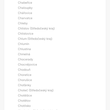
Chabeřice
Chaloupky
Chářovice
Charvatce
Chleby
Chlístov (Středočeský kraj)
Chlístovice
Chlum (Středočeský kraj)
Chlumín
Chlustina
Chmelná
Chocerady
Chocnějovice
Chodouň
Choratice
Chorušice
Choťánky
Choteč (Středočeský kraj)
Chotěšice
Chotětov
Chotilsko