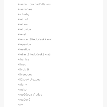
Krásná Hora nad Vltavou
Krásná Ves
Krchleby
Křečhoř
Křečkov
Křečovice
Křenek
Křenice (Středočeský kraj)
Křepenice
Křesetice
Křešín (Středočeský kraj)
Krhanice
Křinec
Křivoklát
Křivsoudov
Křížkový Újezdec
Krňany
Krnsko
Kropáčova Vrutice
Kroučová
Krty