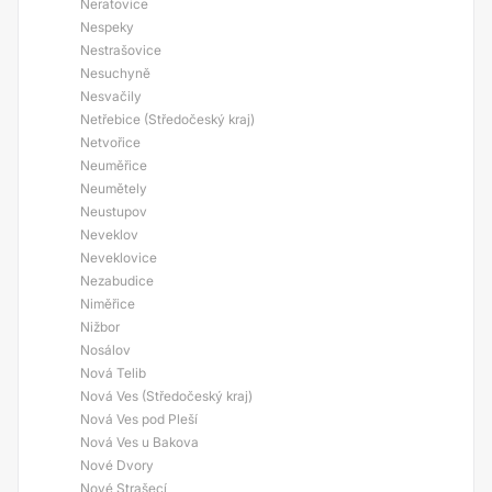
Neratovice
Nespeky
Nestrašovice
Nesuchyně
Nesvačily
Netřebice (Středočeský kraj)
Netvořice
Neuměřice
Neumětely
Neustupov
Neveklov
Neveklovice
Nezabudice
Niměřice
Nižbor
Nosálov
Nová Telib
Nová Ves (Středočeský kraj)
Nová Ves pod Pleší
Nová Ves u Bakova
Nové Dvory
Nové Strašecí