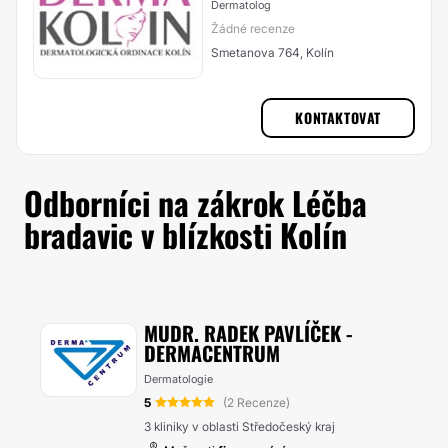
Dermatolog
Žádné recenze
Smetanova 764, Kolín
KONTAKTOVAT
Odborníci na zákrok Léčba
bradavic v blízkosti Kolín
MUDR. RADEK PAVLÍČEK -
DERMACENTRUM
Dermatologie
5
(2 Recenze)
3 kliniky v oblasti Středočeský kraj