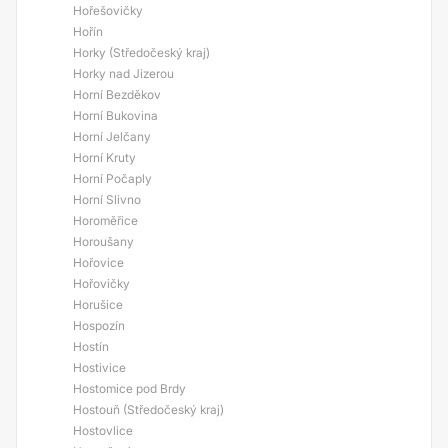
Hořešovičky
Hořín
Horky (Středočeský kraj)
Horky nad Jizerou
Horní Bezděkov
Horní Bukovina
Horní Jelčany
Horní Kruty
Horní Počaply
Horní Slivno
Horoměřice
Horoušany
Hořovice
Hořovičky
Horušice
Hospozín
Hostín
Hostivice
Hostomice pod Brdy
Hostouň (Středočeský kraj)
Hostovlice