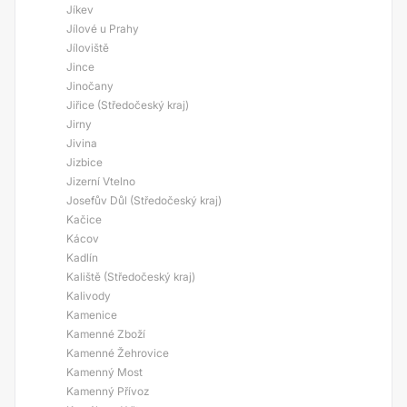
Jíkev
Jílové u Prahy
Jíloviště
Jince
Jinočany
Jiřice (Středočeský kraj)
Jirny
Jivina
Jizbice
Jizerní Vtelno
Josefův Důl (Středočeský kraj)
Kačice
Kácov
Kadlín
Kaliště (Středočeský kraj)
Kalivody
Kamenice
Kamenné Zboží
Kamenné Žehrovice
Kamenný Most
Kamenný Přívoz