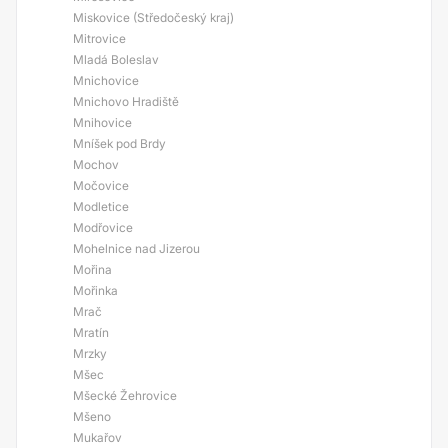
Miskovice (Středočeský kraj)
Mitrovice
Mladá Boleslav
Mnichovice
Mnichovo Hradiště
Mnihovice
Mníšek pod Brdy
Mochov
Močovice
Modletice
Modřovice
Mohelnice nad Jizerou
Mořina
Mořinka
Mrač
Mratín
Mrzky
Mšec
Mšecké Žehrovice
Mšeno
Mukařov