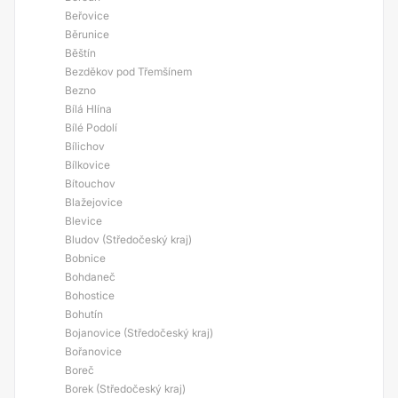
Beřovice
Běrunice
Běštín
Bezděkov pod Třemšínem
Bezno
Bílá Hlína
Bílé Podolí
Bílichov
Bílkovice
Bítouchov
Blažejovice
Blevice
Bludov (Středočeský kraj)
Bobnice
Bohdaneč
Bohostice
Bohutín
Bojanovice (Středočeský kraj)
Bořanovice
Boreč
Borek (Středočeský kraj)