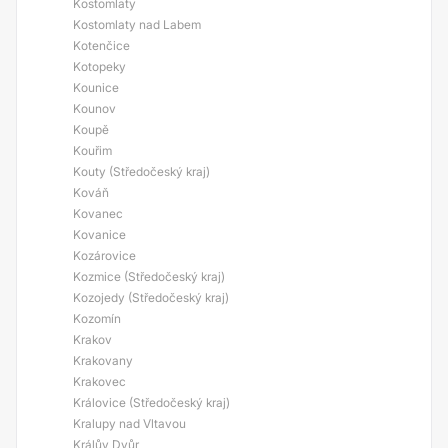
Kostomlaty
Kostomlaty nad Labem
Kotenčice
Kotopeky
Kounice
Kounov
Koupě
Kouřim
Kouty (Středočeský kraj)
Kováň
Kovanec
Kovanice
Kozárovice
Kozmice (Středočeský kraj)
Kozojedy (Středočeský kraj)
Kozomín
Krakov
Krakovany
Krakovec
Královice (Středočeský kraj)
Kralupy nad Vltavou
Králův Dvůr