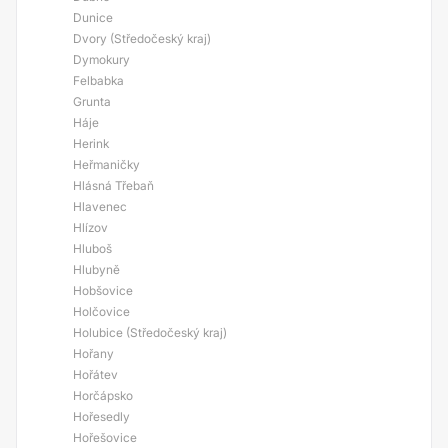
Dunice
Dvory (Středočeský kraj)
Dymokury
Felbabka
Grunta
Háje
Herink
Heřmaničky
Hlásná Třebaň
Hlavenec
Hlízov
Hluboš
Hlubyně
Hobšovice
Holčovice
Holubice (Středočeský kraj)
Hořany
Hořátev
Horčápsko
Hořesedly
Hořešovice