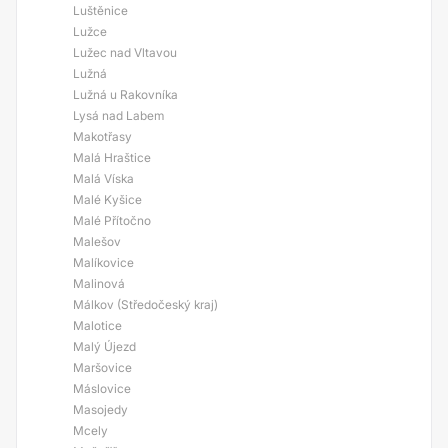
Luštěnice
Lužce
Lužec nad Vltavou
Lužná
Lužná u Rakovníka
Lysá nad Labem
Makotřasy
Malá Hraštice
Malá Víska
Malé Kyšice
Malé Přítočno
Malešov
Malíkovice
Malinová
Málkov (Středočeský kraj)
Malotice
Malý Újezd
Maršovice
Máslovice
Masojedy
Mcely