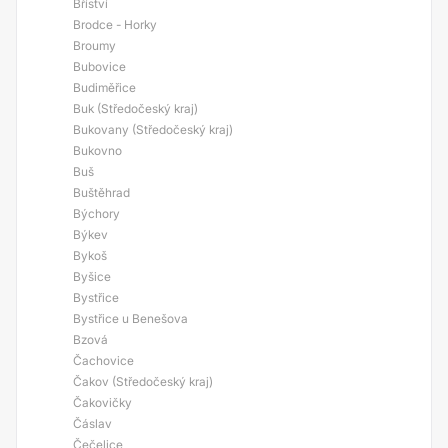
Bříství
Brodce - Horky
Broumy
Bubovice
Budiměřice
Buk (Středočeský kraj)
Bukovany (Středočeský kraj)
Bukovno
Buš
Buštěhrad
Býchory
Býkev
Bykoš
Byšice
Bystřice
Bystřice u Benešova
Bzová
Čachovice
Čakov (Středočeský kraj)
Čakovičky
Čáslav
Čečelice