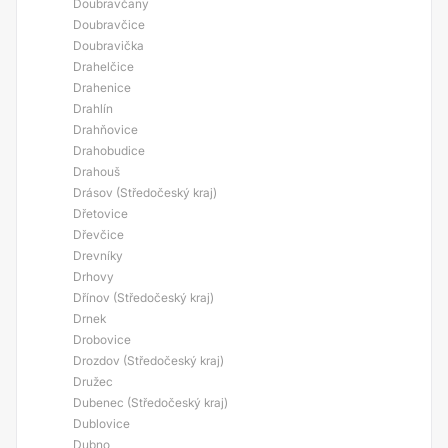
Doubravčany
Doubravčice
Doubravička
Drahelčice
Drahenice
Drahlín
Drahňovice
Drahobudice
Drahouš
Drásov (Středočeský kraj)
Dřetovice
Dřevčice
Drevníky
Drhovy
Dřínov (Středočeský kraj)
Drnek
Drobovice
Drozdov (Středočeský kraj)
Družec
Dubenec (Středočeský kraj)
Dublovice
Dubno