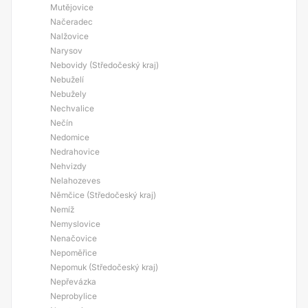
Mutějovice
Načeradec
Nalžovice
Narysov
Nebovidy (Středočeský kraj)
Nebuželí
Nebužely
Nechvalice
Nečín
Nedomice
Nedrahovice
Nehvizdy
Nelahozeves
Němčice (Středočeský kraj)
Nemíž
Nemyslovice
Nenačovice
Nepoměřice
Nepomuk (Středočeský kraj)
Nepřevázka
Neprobylice