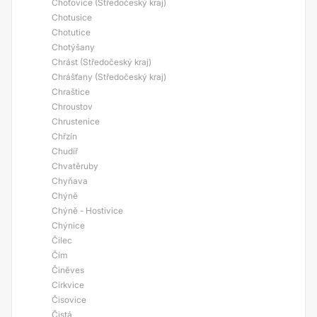
Choťovice (Středočeský kraj)
Chotusice
Chotutice
Chotýšany
Chrást (Středočeský kraj)
Chrášťany (Středočeský kraj)
Chraštice
Chroustov
Chrustenice
Chřzín
Chudíř
Chvatěruby
Chyňava
Chýně
Chýně - Hostivice
Chýnice
Čilec
Čím
Činěves
Církvice
Čisovice
Čistá