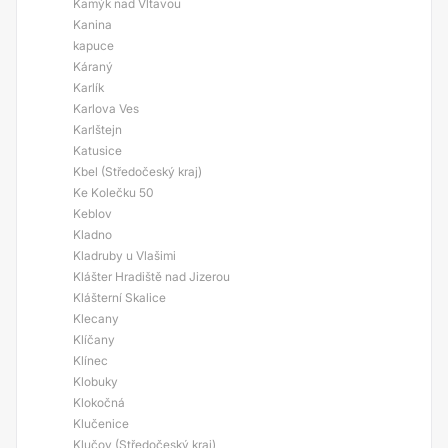
Kamýk nad Vltavou
Kanina
kapuce
Káraný
Karlík
Karlova Ves
Karlštejn
Katusice
Kbel (Středočeský kraj)
Ke Kolečku 50
Keblov
Kladno
Kladruby u Vlašimi
Klášter Hradiště nad Jizerou
Klášterní Skalice
Klecany
Klíčany
Klínec
Klobuky
Klokočná
Klučenice
Klučov (Středočeský kraj)