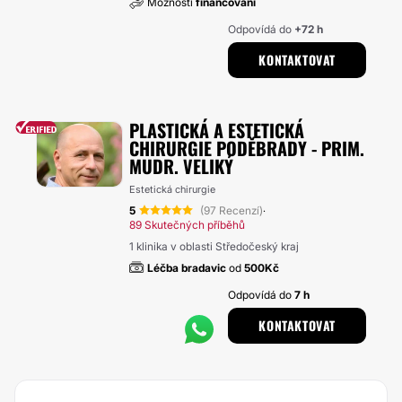
Možnosti
financování
Odpovídá do
+72 h
KONTAKTOVAT
PLASTICKÁ A ESTETICKÁ
CHIRURGIE PODĚBRADY - PRIM.
MUDR. VELIKÝ
Estetická chirurgie
5
(97 Recenzí)
·
89 Skutečných příběhů
1 klinika v oblasti Středočeský kraj
Léčba bradavic
od
500Kč
Odpovídá do
7 h
KONTAKTOVAT