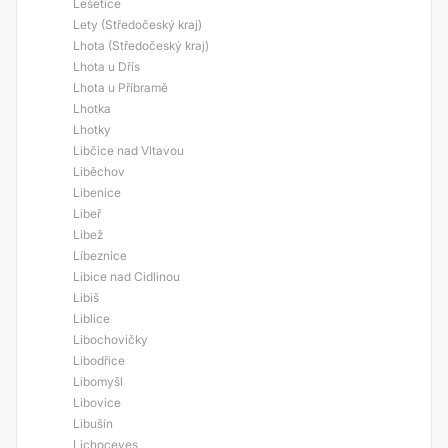
Lešetice
Lety (Středočeský kraj)
Lhota (Středočeský kraj)
Lhota u Dřís
Lhota u Příbramě
Lhotka
Lhotky
Libčice nad Vltavou
Liběchov
Libenice
Libeř
Libež
Líbeznice
Libice nad Cidlinou
Libiš
Liblice
Libochovičky
Libodřice
Libomyšl
Libovice
Libušín
Lichoceves