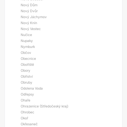
Nový Dům
Nový Dvůr
Nový Jáchymov
Nový Knín
Nový Vestec
Nučice
Nupaky
Nymburk
Občov
Obecnice
Obořiště
Obory
Obříství
Obruby
Odolena Voda
Odřepsy
Ohaře
Ohrazenice (Středočeský kraj)
Ohrobec
Okoř
Okřesaneč