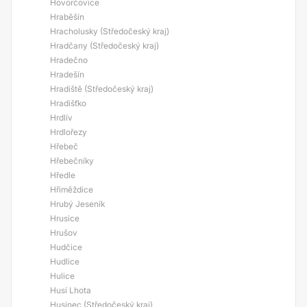
Hovorčovice
Hraběšín
Hracholusky (Středočeský kraj)
Hradčany (Středočeský kraj)
Hradečno
Hradešín
Hradiště (Středočeský kraj)
Hradišťko
Hrdlív
Hrdlořezy
Hřebeč
Hřebečníky
Hředle
Hřiměždice
Hrubý Jeseník
Hrusice
Hrušov
Hudčice
Hudlice
Hulice
Husí Lhota
Husinec (Středočeský kraj)