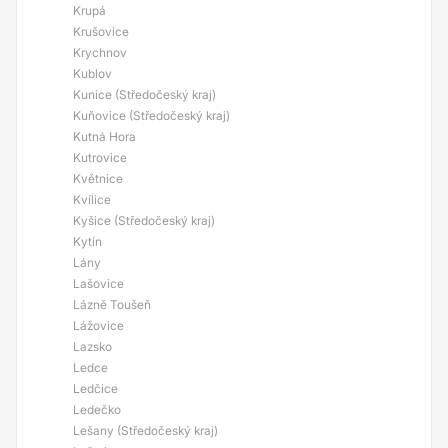
Krupá
Krušovice
Krychnov
Kublov
Kunice (Středočeský kraj)
Kuňovice (Středočeský kraj)
Kutná Hora
Kutrovice
Květnice
Kvílice
Kyšice (Středočeský kraj)
Kytín
Lány
Lašovice
Lázně Toušeň
Lážovice
Lazsko
Ledce
Ledčice
Ledečko
Lešany (Středočeský kraj)