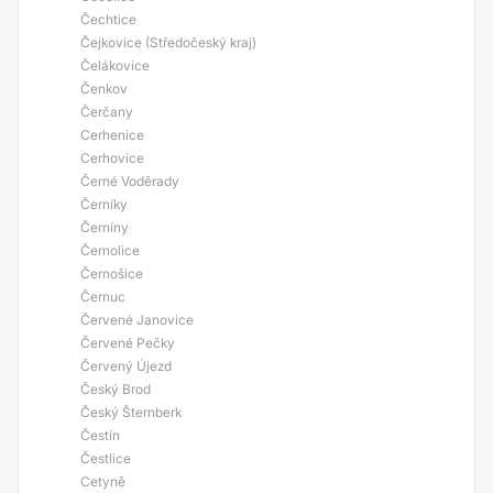
Čechtice
Čejkovice (Středočeský kraj)
Čelákovice
Čenkov
Čerčany
Cerhenice
Cerhovice
Černé Voděrady
Černíky
Černíny
Černolice
Černošice
Černuc
Červené Janovice
Červené Pečky
Červený Újezd
Český Brod
Český Šternberk
Čestín
Čestlice
Cetyně