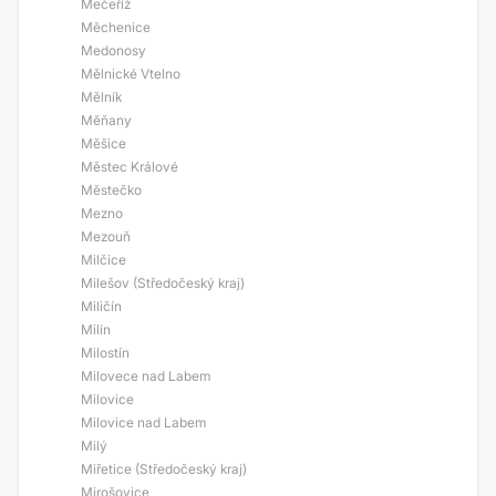
Mečeříž
Měchenice
Medonosy
Mělnické Vtelno
Mělník
Měňany
Měšice
Městec Králové
Městečko
Mezno
Mezouň
Milčice
Milešov (Středočeský kraj)
Miličín
Milín
Milostín
Milovece nad Labem
Milovice
Milovice nad Labem
Milý
Miřetice (Středočeský kraj)
Mirošovice